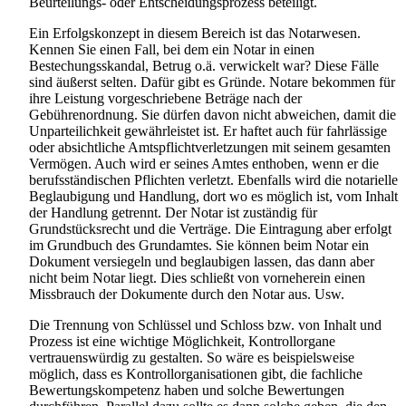
Beurteilungs- oder Entscheidungsprozess beteiligt.
Ein Erfolgskonzept in diesem Bereich ist das Notarwesen.
Kennen Sie einen Fall, bei dem ein Notar in einen
Bestechungsskandal, Betrug o.ä. verwickelt war? Diese Fälle
sind äußerst selten. Dafür gibt es Gründe. Notare bekommen für
ihre Leistung vorgeschriebene Beträge nach der
Gebührenordnung. Sie dürfen davon nicht abweichen, damit die
Unparteilichkeit gewährleistet ist. Er haftet auch für fahrlässige
oder absichtliche Amtspflichtverletzungen mit seinem gesamten
Vermögen. Auch wird er seines Amtes enthoben, wenn er die
berufsständischen Pflichten verletzt. Ebenfalls wird die notarielle
Beglaubigung und Handlung, dort wo es möglich ist, vom Inhalt
der Handlung getrennt. Der Notar ist zuständig für
Grundstücksrecht und die Verträge. Die Eintragung aber erfolgt
im Grundbuch des Grundamtes. Sie können beim Notar ein
Dokument versiegeln und beglaubigen lassen, das dann aber
nicht beim Notar liegt. Dies schließt von vorneherein einen
Missbrauch der Dokumente durch den Notar aus. Usw.
Die Trennung von Schlüssel und Schloss bzw. von Inhalt und
Prozess ist eine wichtige Möglichkeit, Kontrollorgane
vertrauenswürdig zu gestalten. So wäre es beispielsweise
möglich, dass es Kontrollorganisationen gibt, die fachliche
Bewertungskompetenz haben und solche Bewertungen