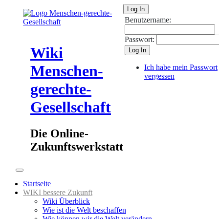
Log In
Benutzername:
Passwort:
Wiki
Log In
Menschen-
Ich habe mein Passwort
vergessen
gerechte-
Gesellschaft
Die Online-
Zukunftswerkstatt
Startseite
WIKI bessere Zukunft
Wiki Überblick
Wie ist die Welt beschaffen
Wie können wir die Welt verändern