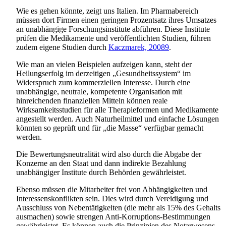
Wie es gehen könnte, zeigt uns Italien. Im Pharmabereich
müssen dort Firmen einen geringen Prozentsatz ihres Umsatzes
an unabhängige Forschungsinstitute abführen. Diese Institute
prüfen die Medikamente und veröffentlichten Studien, führen
zudem eigene Studien durch
Kaczmarek, 20089
.
Wie man an vielen Beispielen aufzeigen kann, steht der
Heilungserfolg im derzeitigen „Gesundheitssystem“ im
Widerspruch zum kommerziellen Interesse. Durch eine
unabhängige, neutrale, kompetente Organisation mit
hinreichenden finanziellen Mitteln können reale
Wirksamkeitsstudien für alle Therapieformen und Medikamente
angestellt werden. Auch Naturheilmittel und einfache Lösungen
könnten so geprüft und für „die Masse“ verfügbar gemacht
werden.
Die Bewertungsneutralität wird also durch die Abgabe der
Konzerne an den Staat und dann indirekte Bezahlung
unabhängiger Institute durch Behörden gewährleistet.
Ebenso müssen die Mitarbeiter frei von Abhängigkeiten und
Interessenskonflikten sein. Dies wird durch Vereidigung und
Ausschluss von Nebentätigkeiten (die mehr als 15% des Gehalts
ausmachen) sowie strengen Anti-Korruptions-Bestimmungen
gewährleistet. Es können auch die Prinzipien des Notarwesens