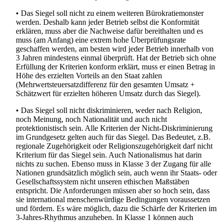
• Das Siegel soll nicht zu einem weiteren Bürokratiemonster
werden. Deshalb kann jeder Betrieb selbst die Konformität
erklären, muss aber die Nachweise dafür bereithalten und es
muss (am Anfang) eine extrem hohe Überprüfungsrate
geschaffen werden, am besten wird jeder Betrieb innerhalb von
3 Jahren mindestens einmal überprüft. Hat der Betrieb sich ohne
Erfüllung der Kriterien konform erklärt, muss er einen Betrag in
Höhe des erzielten Vorteils an den Staat zahlen
(Mehrwertsteuersatzdifferenz für den gesamten Umsatz +
Schätzwert für erzielten höheren Umsatz durch das Siegel).
• Das Siegel soll nicht diskriminieren, weder nach Religion,
noch Meinung, noch Nationalität und auch nicht
protektionistisch sein. Alle Kriterien der Nicht-Diskriminierung
im Grundgesetz gelten auch für das Siegel. Das Bedeutet, z.B.
regionale Zugehörigkeit oder Religionszugehörigkeit darf nicht
Kriterium für das Siegel sein. Auch Nationalismus hat darin
nichts zu suchen. Ebenso muss in Klasse 3 der Zugang für alle
Nationen grundsätzlich möglich sein, auch wenn ihr Staats- oder
Gesellschaftssystem nicht unseren ethischen Maßstäben
entspricht. Die Anforderungen müssen aber so hoch sein, dass
sie international menschenwürdige Bedingungen voraussetzen
und fördern. Es wäre möglich, dazu die Schärfe der Kriterien im
3-Jahres-Rhythmus anzuheben. In Klasse 1 können auch