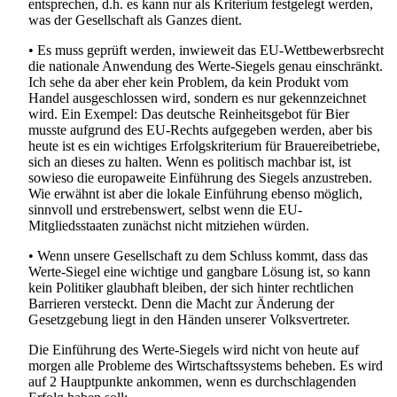
entsprechen, d.h. es kann nur als Kriterium festgelegt werden,
was der Gesellschaft als Ganzes dient.
• Es muss geprüft werden, inwieweit das EU-Wettbewerbsrecht
die nationale Anwendung des Werte-Siegels genau einschränkt.
Ich sehe da aber eher kein Problem, da kein Produkt vom
Handel ausgeschlossen wird, sondern es nur gekennzeichnet
wird. Ein Exempel: Das deutsche Reinheitsgebot für Bier
musste aufgrund des EU-Rechts aufgegeben werden, aber bis
heute ist es ein wichtiges Erfolgskriterium für Brauereibetriebe,
sich an dieses zu halten. Wenn es politisch machbar ist, ist
sowieso die europaweite Einführung des Siegels anzustreben.
Wie erwähnt ist aber die lokale Einführung ebenso möglich,
sinnvoll und erstrebenswert, selbst wenn die EU-
Mitgliedsstaaten zunächst nicht mitziehen würden.
• Wenn unsere Gesellschaft zu dem Schluss kommt, dass das
Werte-Siegel eine wichtige und gangbare Lösung ist, so kann
kein Politiker glaubhaft bleiben, der sich hinter rechtlichen
Barrieren versteckt. Denn die Macht zur Änderung der
Gesetzgebung liegt in den Händen unserer Volksvertreter.
Die Einführung des Werte-Siegels wird nicht von heute auf
morgen alle Probleme des Wirtschaftssystems beheben. Es wird
auf 2 Hauptpunkte ankommen, wenn es durchschlagenden