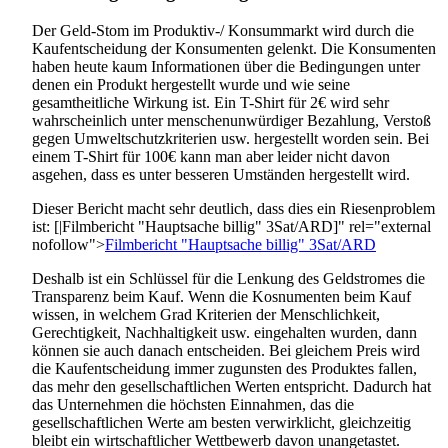
Der Geld-Stom im Produktiv-/ Konsummarkt wird durch die
Kaufentscheidung der Konsumenten gelenkt. Die Konsumenten
haben heute kaum Informationen über die Bedingungen unter
denen ein Produkt hergestellt wurde und wie seine
gesamtheitliche Wirkung ist. Ein T-Shirt für 2€ wird sehr
wahrscheinlich unter menschenunwürdiger Bezahlung, Verstoß
gegen Umweltschutzkriterien usw. hergestellt worden sein. Bei
einem T-Shirt für 100€ kann man aber leider nicht davon
asgehen, dass es unter besseren Umständen hergestellt wird.
Dieser Bericht macht sehr deutlich, dass dies ein Riesenproblem
ist: [|Filmbericht "Hauptsache billig" 3Sat/ARD]" rel="external
nofollow">
Filmbericht "Hauptsache billig" 3Sat/ARD
Deshalb ist ein Schlüssel für die Lenkung des Geldstromes die
Transparenz beim Kauf. Wenn die Kosnumenten beim Kauf
wissen, in welchem Grad Kriterien der Menschlichkeit,
Gerechtigkeit, Nachhaltigkeit usw. eingehalten wurden, dann
können sie auch danach entscheiden. Bei gleichem Preis wird
die Kaufentscheidung immer zugunsten des Produktes fallen,
das mehr den gesellschaftlichen Werten entspricht. Dadurch hat
das Unternehmen die höchsten Einnahmen, das die
gesellschaftlichen Werte am besten verwirklicht, gleichzeitig
bleibt ein wirtschaftlicher Wettbewerb davon unangetastet.