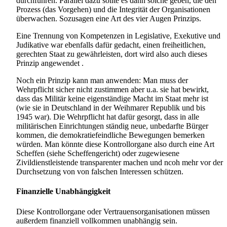
durchführen. Parallel dazu sollte es dann solche geben, die den
Prozess (das Vorgehen) und die Integrität der Organisationen
überwachen. Sozusagen eine Art des vier Augen Prinzips.
Eine Trennung von Kompetenzen in Legislative, Exekutive und
Judikative war ebenfalls dafür gedacht, einen freiheitlichen,
gerechten Staat zu gewährleisten, dort wird also auch dieses
Prinzip angewendet .
Noch ein Prinzip kann man anwenden: Man muss der
Wehrpflicht sicher nicht zustimmen aber u.a. sie hat bewirkt,
dass das Militär keine eigenständige Macht im Staat mehr ist
(wie sie in Deutschland in der Weihmarer Republik und bis
1945 war). Die Wehrpflicht hat dafür gesorgt, dass in alle
militärischen Einrichtungen ständig neue, unbedarfte Bürger
kommen, die demokratiefeindliche Bewegungen bemerken
würden. Man könnte diese Kontrollorgane also durch eine Art
Scheffen (siehe Scheffengericht) oder zugewiesene
Zivildienstleistende transparenter machen und ncoh mehr vor der
Durchsetzung von von falschen Interessen schützen.
Finanzielle Unabhängigkeit
Diese Kontrollorgane oder Vertrauensorganisationen müssen
außerdem finanziell vollkommen unabhängig sein.