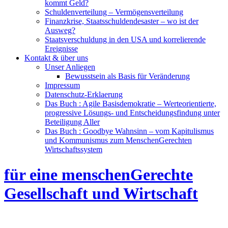
kommt Geld?
Schuldenverteilung – Vermögensverteilung
Finanzkrise, Staatsschuldendesaster – wo ist der
Ausweg?
Staatsverschuldung in den USA und korrelierende
Ereignisse
Kontakt & über uns
Unser Anliegen
Bewusstsein als Basis für Veränderung
Impressum
Datenschutz-Erklaerung
Das Buch : Agile Basisdemokratie – Werteorientierte,
progressive Lösungs- und Entscheidungsfindung unter
Beteiligung Aller
Das Buch : Goodbye Wahnsinn – vom Kapitulismus
und Kommunismus zum MenschenGerechten
Wirtschaftssystem
für eine menschenGerechte
Gesellschaft und Wirtschaft