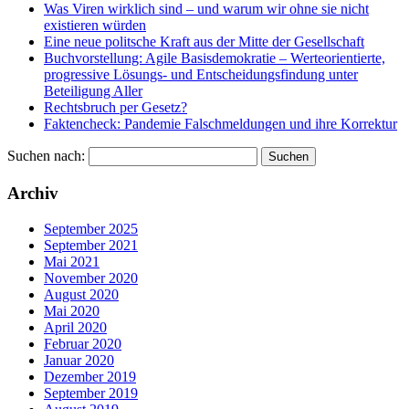
Was Viren wirklich sind – und warum wir ohne sie nicht
existieren würden
Eine neue politsche Kraft aus der Mitte der Gesellschaft
Buchvorstellung: Agile Basisdemokratie – Werteorientierte,
progressive Lösungs- und Entscheidungsfindung unter
Beteiligung Aller
Rechtsbruch per Gesetz?
Faktencheck: Pandemie Falschmeldungen und ihre Korrektur
Suchen nach:
Archiv
September 2025
September 2021
Mai 2021
November 2020
August 2020
Mai 2020
April 2020
Februar 2020
Januar 2020
Dezember 2019
September 2019