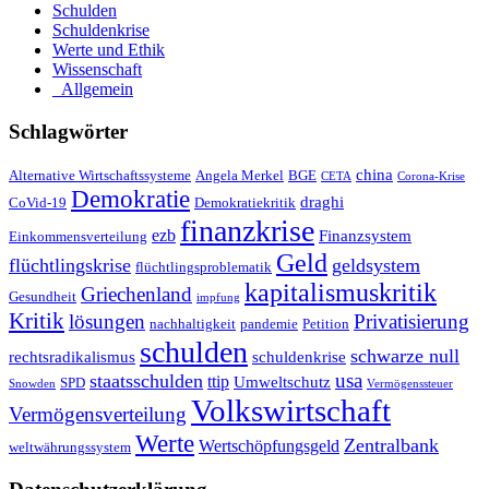
Schulden
Schuldenkrise
Werte und Ethik
Wissenschaft
_Allgemein
Schlagwörter
china
Alternative Wirtschaftssysteme
Angela Merkel
BGE
CETA
Corona-Krise
Demokratie
draghi
CoVid-19
Demokratiekritik
finanzkrise
ezb
Finanzsystem
Einkommensverteilung
Geld
flüchtlingskrise
geldsystem
flüchtlingsproblematik
kapitalismuskritik
Griechenland
Gesundheit
impfung
Kritik
Privatisierung
lösungen
nachhaltigkeit
pandemie
Petition
schulden
schwarze null
rechtsradikalismus
schuldenkrise
staatsschulden
usa
ttip
Umweltschutz
SPD
Snowden
Vermögenssteuer
Volkswirtschaft
Vermögensverteilung
Werte
Zentralbank
Wertschöpfungsgeld
weltwährungssystem