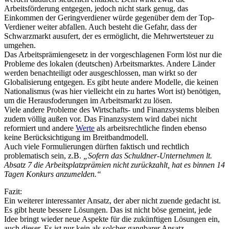
Arbeitsförderung entgegen, jedoch nicht stark genug, das
Einkommen der Geringverdiener würde gegenüber dem der Top-
Verdiener weiter abfallen. Auch besteht die Gefahr, dass der
Schwarzmarkt ausufert, der es ermöglicht, die Mehrwertsteuer zu
umgehen.
Das Arbeitsprämiengesetz in der vorgeschlagenen Form löst nur die
Probleme des lokalen (deutschen) Arbeitsmarktes. Andere Länder
werden benachteiligt oder ausgeschlossen, man wirkt so der
Globalisierung entgegen. Es gibt heute andere Modelle, die keinen
Nationalismus (was hier vielleicht ein zu hartes Wort ist) benötigen,
um die Herausfoderungen im Arbeitsmarkt zu lösen.
Viele andere Probleme des Wirtschafts- und Finanzsystems bleiben
zudem völlig außen vor. Das Finanzsystem wird dabei nicht
reformiert und andere
Werte
als arbeitsrechtliche finden ebenso
keine Berücksichtigung im Breitbandmodell.
Auch viele Formulierungen dürften faktisch und rechtlich
problematisch sein, z.B.
„Sofern das Schuldner-Unternehmen lt.
Absatz 7 die Arbeitsplatzprämien nicht zurückzahlt, hat es binnen 14
Tagen Konkurs anzumelden.“
Fazit:
Ein weiterer interessanter Ansatz, der aber nicht zuende gedacht ist.
Es gibt heute bessere Lösungen. Das ist nicht böse gemeint, jede
Idee bringt wieder neue Aspekte für die zukünftigen Lösungen ein,
auch dieser. Es ist nur kein als solcher gangbarer Ansatz.