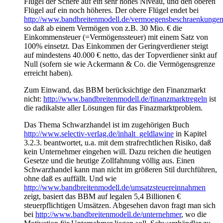
Flügel der Schere auf ein sehr hohes Niveau, und den oberen
Flügel auf ein noch höheres. Der obere Flügel endet bei
http://www.bandbreitenmodell.de/vermoegensbeschraenkunge
so daß ab einem Vermögen von z.B. 30 Mio. € die
Einkommensteuer (=Vermögenssteuer) mit einem Satz von
100% einsetzt. Das Einkommen der Geringverdiener steigt
auf mindestens 40.000 € netto, das der Topverdiener sinkt auf
Null (sofern sie wie Ackermann & Co. die Vermögensgrenze
erreicht haben).
Zum Einwand, das BBM berücksichtige den Finanzmarkt
nicht:
http://www.bandbreitenmodell.de/finanzmarktregeln
ist
die radikalste aller Lösungen für das Finazmarktproblem.
Das Thema Schwarzhandel ist im zugehörigen Buch
http://www.selectiv-verlag.de/inhalt_geldlawine
in Kapitel
3.2.3. beantwortet, u.a. mit dem strafrechtlichen Risiko, daß
kein Unternehmer eingehen will. Dazu reichen die heutigen
Gesetze und die heutige Zollfahnung völlig aus. Einen
Schwarzhandel kann man nicht im größeren Stil durchführen,
ohne daß es auffällt. Und wie
http://www.bandbreitenmodell.de/umsatzsteuereinnahmen
zeigt, basiert das BBM auf legalen 5,4 Billionen €
steuerpflichtigen Umsätzen. Abgesehen davon fragt man sich
bei
http://www.bandbreitenmodell.de/unternehmer
, wo die