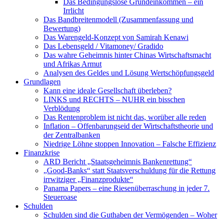
Das Bedingungslose Grundeinkommen – ein
Irrlicht
Das Bandbreitenmodell (Zusammenfassung und
Bewertung)
Das Warengeld-Konzept von Samirah Kenawi
Das Lebensgeld / Vitamoney/ Gradido
Das wahre Geheimnis hinter Chinas Wirtschaftsmacht
und Afrikas Armut
Analysen des Geldes und Lösung Wertschöpfungsgeld
Grundlagen
Kann eine ideale Gesellschaft überleben?
LINKS und RECHTS – NUHR ein bisschen
Verblödung
Das Rentenproblem ist nicht das, worüber alle reden
Inflation – Offenbarungseid der Wirtschaftstheorie und
der Zentralbanken
Niedrige Löhne stoppen Innovation – Falsche Effizienz
Finanzkrise
ARD Bericht „Staatsgeheimnis Bankenrettung“
„Good-Banks“ statt Staatsverschuldung für die Rettung
irrwitziger „Finanzprodukte“
Panama Papers – eine Riesenüberraschung in jeder 7.
Steueroase
Schulden
Schulden sind die Guthaben der Vermögenden – Woher