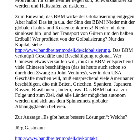
Motivation für Unternehmer liegen soll, Schwarzhändler zu
werden und Haftstrafen zu riskieren.
Zum Einwand, das BBM wirke der Globalisierung entgegen.
Aber hallo! Das ist ja u.a. der Sinn des BBM! Nieder mit der
globalen Lohn- und Kostenkonkurrenz! Nieder mit dem
sinnlosen hin- und her-Transport von Gütern um den halben
Erdball! Wer profitiert von der Golbalisierung? Nur das
Kapital, siehe
http://www.bandbreitenmodell.de/globalisierung
. Das BBM
verknüpft Geschäfte und Beschäftigung regional. Wer
Chinesen etwas verkaufen will, muß im BBM entsprechend
viele Chinesen beschäftigen (das ist heute auch schon so
durch den Zwang zu Joint Ventures), wer in den USA
Geschäfte machen will, muß entsprechend viele Amerinaner
beschäftigen, dito mit Briten, Griechen, Spaniern, Japanern,
Russen, Brasilianern, Indern, usw. Das BBM hat u.a. zur
Folge und zum Ziel, daß alle Länder möglichst autonom
werden und sich aus dem Spinnennetz globaler
Abhängigkleiten befreien.
Zur Aussage „Es gibt heute bessere Lösungen“: Welche?
Jörg Gastmann
http://www.bandbreitenmodell.de/kontakt