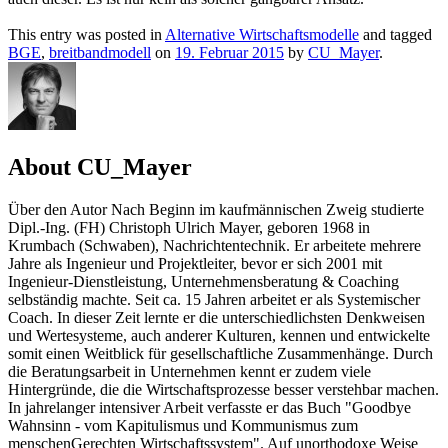
This entry was posted in
Alternative Wirtschaftsmodelle
and tagged
BGE
,
breitbandmodell
on
19. Februar 2015
by
CU_Mayer
.
About CU_Mayer
Über den Autor Nach Beginn im kaufmännischen Zweig studierte
Dipl.-Ing. (FH) Christoph Ulrich Mayer, geboren 1968 in
Krumbach (Schwaben), Nachrichtentechnik. Er arbeitete mehrere
Jahre als Ingenieur und Projektleiter, bevor er sich 2001 mit
Ingenieur-Dienstleistung, Unternehmensberatung & Coaching
selbständig machte. Seit ca. 15 Jahren arbeitet er als Systemischer
Coach. In dieser Zeit lernte er die unterschiedlichsten Denkweisen
und Wertesysteme, auch anderer Kulturen, kennen und entwickelte
somit einen Weitblick für gesellschaftliche Zusammenhänge. Durch
die Beratungsarbeit in Unternehmen kennt er zudem viele
Hintergründe, die die Wirtschaftsprozesse besser verstehbar machen.
In jahrelanger intensiver Arbeit verfasste er das Buch "Goodbye
Wahnsinn - vom Kapitulismus und Kommunismus zum
menschenGerechten Wirtschaftssystem". Auf unorthodoxe Weise