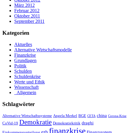
März 2012
Februar 2012
Oktober 2011
September 2011
Kategorien
Aktuelles
Alternative Wirtschaftsmodelle
Finanzkrise
Grundlagen
Politik
Schulden
Schuldenkrise
Werte und Ethik
Wissenschaft
_Allgemein
Schlagwörter
china
Alternative Wirtschaftssysteme
Angela Merkel
BGE
CETA
Corona-Krise
Demokratie
draghi
CoVid-19
Demokratiekritik
finanzkrise
ezb
Finanzsystem
Einkommensverteilung