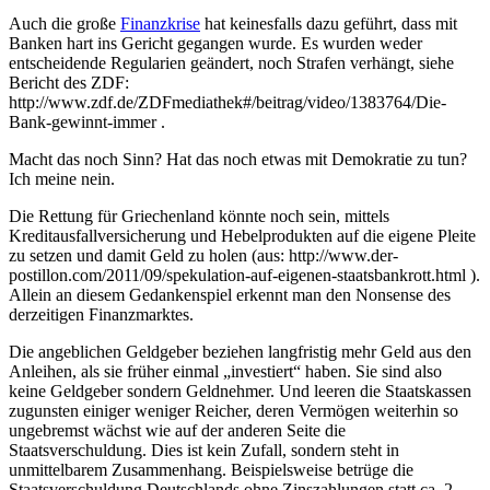
Auch die große
Finanzkrise
hat keinesfalls dazu geführt, dass mit
Banken hart ins Gericht gegangen wurde. Es wurden weder
entscheidende Regularien geändert, noch Strafen verhängt, siehe
Bericht des ZDF:
http://www.zdf.de/ZDFmediathek#/beitrag/video/1383764/Die-
Bank-gewinnt-immer .
Macht das noch Sinn? Hat das noch etwas mit Demokratie zu tun?
Ich meine nein.
Die Rettung für Griechenland könnte noch sein, mittels
Kreditausfallversicherung und Hebelprodukten auf die eigene Pleite
zu setzen und damit Geld zu holen (aus: http://www.der-
postillon.com/2011/09/spekulation-auf-eigenen-staatsbankrott.html ).
Allein an diesem Gedankenspiel erkennt man den Nonsense des
derzeitigen Finanzmarktes.
Die angeblichen Geldgeber beziehen langfristig mehr Geld aus den
Anleihen, als sie früher einmal „investiert“ haben. Sie sind also
keine Geldgeber sondern Geldnehmer. Und leeren die Staatskassen
zugunsten einiger weniger Reicher, deren Vermögen weiterhin so
ungebremst wächst wie auf der anderen Seite die
Staatsverschuldung. Dies ist kein Zufall, sondern steht in
unmittelbarem Zusammenhang. Beispielsweise betrüge die
Staatsverschuldung Deutschlands ohne Zinszahlungen statt ca. 2