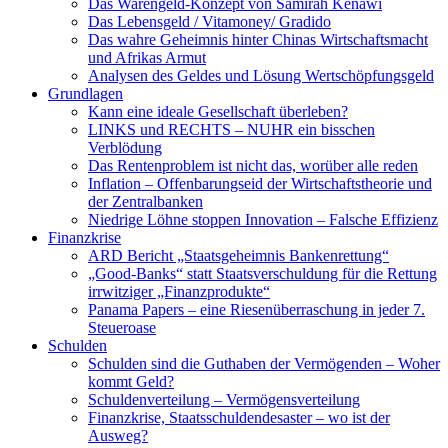
Das Warengeld-Konzept von Samirah Kenawi
Das Lebensgeld / Vitamoney/ Gradido
Das wahre Geheimnis hinter Chinas Wirtschaftsmacht
und Afrikas Armut
Analysen des Geldes und Lösung Wertschöpfungsgeld
Grundlagen
Kann eine ideale Gesellschaft überleben?
LINKS und RECHTS – NUHR ein bisschen
Verblödung
Das Rentenproblem ist nicht das, worüber alle reden
Inflation – Offenbarungseid der Wirtschaftstheorie und
der Zentralbanken
Niedrige Löhne stoppen Innovation – Falsche Effizienz
Finanzkrise
ARD Bericht „Staatsgeheimnis Bankenrettung“
„Good-Banks“ statt Staatsverschuldung für die Rettung
irrwitziger „Finanzprodukte“
Panama Papers – eine Riesenüberraschung in jeder 7.
Steueroase
Schulden
Schulden sind die Guthaben der Vermögenden – Woher
kommt Geld?
Schuldenverteilung – Vermögensverteilung
Finanzkrise, Staatsschuldendesaster – wo ist der
Ausweg?