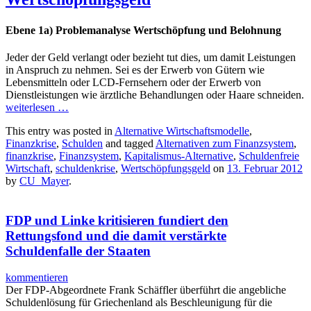
Ebene 1a) Problemanalyse Wertschöpfung und Belohnung
Jeder der Geld verlangt oder bezieht tut dies, um damit Leistungen
in Anspruch zu nehmen. Sei es der Erwerb von Gütern wie
Lebensmitteln oder LCD-Fernsehern oder der Erwerb von
Dienstleistungen wie ärztliche Behandlungen oder Haare schneiden.
weiterlesen
…
This entry was posted in
Alternative Wirtschaftsmodelle
,
Finanzkrise
,
Schulden
and tagged
Alternativen zum Finanzsystem
,
finanzkrise
,
Finanzsystem
,
Kapitalismus-Alternative
,
Schuldenfreie
Wirtschaft
,
schuldenkrise
,
Wertschöpfungsgeld
on
13. Februar 2012
by
CU_Mayer
.
FDP und Linke kritisieren fundiert den
Rettungsfond und die damit verstärkte
Schuldenfalle der Staaten
kommentieren
Der FDP-Abgeordnete Frank Schäffler überführt die angebliche
Schuldenlösung für Griechenland als Beschleunigung für die