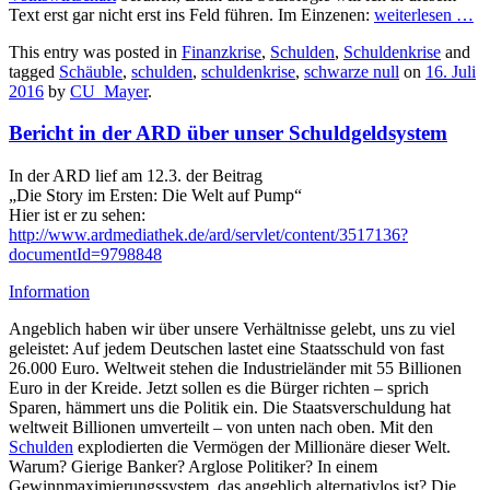
Text erst gar nicht erst ins Feld führen. Im Einzenen:
weiterlesen
…
This entry was posted in
Finanzkrise
,
Schulden
,
Schuldenkrise
and
tagged
Schäuble
,
schulden
,
schuldenkrise
,
schwarze null
on
16. Juli
2016
by
CU_Mayer
.
Bericht in der ARD über unser Schuldgeldsystem
In der ARD lief am 12.3. der Beitrag
„Die Story im Ersten: Die Welt auf Pump“
Hier ist er zu sehen:
http://www.ardmediathek.de/ard/servlet/content/3517136?
documentId=9798848
Information
Angeblich haben wir über unsere Verhältnisse gelebt, uns zu viel
geleistet: Auf jedem Deutschen lastet eine Staatsschuld von fast
26.000 Euro. Weltweit stehen die Industrieländer mit 55 Billionen
Euro in der Kreide. Jetzt sollen es die Bürger richten – sprich
Sparen, hämmert uns die Politik ein. Die Staatsverschuldung hat
weltweit Billionen umverteilt – von unten nach oben. Mit den
Schulden
explodierten die Vermögen der Millionäre dieser Welt.
Warum? Gierige Banker? Arglose Politiker? In einem
Gewinnmaximierungssystem, das angeblich alternativlos ist? Die