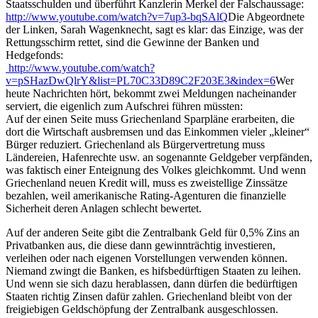
Staatsschulden und überführt Kanzlerin Merkel der Falschaussage:
http://www.youtube.com/watch?v=7up3-bqSAlQ
Die Abgeordnete
der Linken, Sarah Wagenknecht, sagt es klar: das Einzige, was der
Rettungsschirm rettet, sind die Gewinne der Banken und
Hedgefonds:
http://www.youtube.com/watch?
v=pSHazDwQlrY&list=PL70C33D89C2F203E3&index=6
Wer
heute Nachrichten hört, bekommt zwei Meldungen nacheinander
serviert, die eigenlich zum Aufschrei führen müssten:
Auf der einen Seite muss Griechenland Sparpläne erarbeiten, die
dort die Wirtschaft ausbremsen und das Einkommen vieler „kleiner“
Bürger reduziert. Griechenland als Bürgervertretung muss
Ländereien, Hafenrechte usw. an sogenannte Geldgeber verpfänden,
was faktisch einer Enteignung des Volkes gleichkommt. Und wenn
Griechenland neuen Kredit will, muss es zweistellige Zinssätze
bezahlen, weil amerikanische Rating-Agenturen die finanzielle
Sicherheit deren Anlagen schlecht bewertet.
Auf der anderen Seite gibt die Zentralbank Geld für 0,5% Zins an
Privatbanken aus, die diese dann gewinnträchtig investieren,
verleihen oder nach eigenen Vorstellungen verwenden können.
Niemand zwingt die Banken, es hifsbedürftigen Staaten zu leihen.
Und wenn sie sich dazu herablassen, dann dürfen die bedürftigen
Staaten richtig Zinsen dafür zahlen. Griechenland bleibt von der
freigiebigen Geldschöpfung der Zentralbank ausgeschlossen.