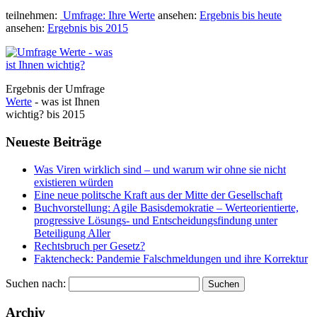
teilnehmen:
Umfrage: Ihre Werte
ansehen:
Ergebnis bis heute
ansehen:
Ergebnis bis 2015
Ergebnis der Umfrage
Werte
- was ist Ihnen
wichtig? bis 2015
Neueste Beiträge
Was Viren wirklich sind – und warum wir ohne sie nicht
existieren würden
Eine neue politsche Kraft aus der Mitte der Gesellschaft
Buchvorstellung: Agile Basisdemokratie – Werteorientierte,
progressive Lösungs- und Entscheidungsfindung unter
Beteiligung Aller
Rechtsbruch per Gesetz?
Faktencheck: Pandemie Falschmeldungen und ihre Korrektur
Suchen nach:
Archiv