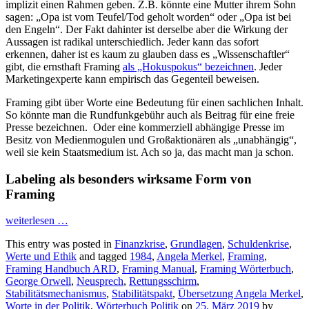
implizit einen Rahmen geben. Z.B. könnte eine Mutter ihrem Sohn
sagen: „Opa ist vom Teufel/Tod geholt worden“ oder „Opa ist bei
den Engeln“. Der Fakt dahinter ist derselbe aber die Wirkung der
Aussagen ist radikal unterschiedlich. Jeder kann das sofort
erkennen, daher ist es kaum zu glauben dass es „Wissenschaftler“
gibt, die ernsthaft Framing
als „Hokuspokus“ bezeichnen
. Jeder
Marketingexperte kann empirisch das Gegenteil beweisen.
Framing gibt über Worte eine Bedeutung für einen sachlichen Inhalt.
So könnte man die Rundfunkgebühr auch als Beitrag für eine freie
Presse bezeichnen. Oder eine kommerziell abhängige Presse im
Besitz von Medienmogulen und Großaktionären als „unabhängig“,
weil sie kein Staatsmedium ist. Ach so ja, das macht man ja schon.
Labeling als besonders wirksame Form von
Framing
weiterlesen
…
This entry was posted in
Finanzkrise
,
Grundlagen
,
Schuldenkrise
,
Werte und Ethik
and tagged
1984
,
Angela Merkel
,
Framing
,
Framing Handbuch ARD
,
Framing Manual
,
Framing Wörterbuch
,
George Orwell
,
Neusprech
,
Rettungsschirm
,
Stabilitätsmechanismus
,
Stabilitätspakt
,
Übersetzung Angela Merkel
,
Worte in der Politik
,
Wörterbuch Politik
on
25. März 2019
by