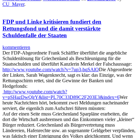
CU_Mayer
.
FDP und Linke kritisieren fundiert den
Rettungsfond und die damit verstärkte
Schuldenfalle der Staaten
kommentieren
Der FDP-Abgeordnete Frank Schäffler überführt die angebliche
Schuldenlösung für Griechenland als Beschleunigung für die
Staatsschulden und überführt Kanzlerin Merkel der Falschaussage:
http://www.youtube.com/watch?v=7up3-bqSAlQ
Die Abgeordnete
der Linken, Sarah Wagenknecht, sagt es klar: das Einzige, was der
Rettungsschirm rettet, sind die Gewinne der Banken und
Hedgefonds:
http://www.youtube.com/watch?
v=pSHazDwQlrY&list=PL70C33D89C2F203E3&index=6
Wer
heute Nachrichten hört, bekommt zwei Meldungen nacheinander
serviert, die eigenlich zum Aufschrei führen müssten:
Auf der einen Seite muss Griechenland Sparpläne erarbeiten, die
dort die Wirtschaft ausbremsen und das Einkommen vieler „kleiner“
Bürger reduziert. Griechenland als Bürgervertretung muss
Ländereien, Hafenrechte usw. an sogenannte Geldgeber verpfänden,
was faktisch einer Enteignung des Volkes gleichkommt. Und wenn