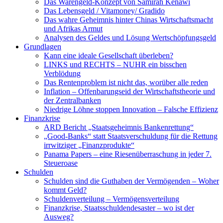
Das Warengeld-Konzept von Samirah Kenawi
Das Lebensgeld / Vitamoney/ Gradido
Das wahre Geheimnis hinter Chinas Wirtschaftsmacht
und Afrikas Armut
Analysen des Geldes und Lösung Wertschöpfungsgeld
Grundlagen
Kann eine ideale Gesellschaft überleben?
LINKS und RECHTS – NUHR ein bisschen
Verblödung
Das Rentenproblem ist nicht das, worüber alle reden
Inflation – Offenbarungseid der Wirtschaftstheorie und
der Zentralbanken
Niedrige Löhne stoppen Innovation – Falsche Effizienz
Finanzkrise
ARD Bericht „Staatsgeheimnis Bankenrettung“
„Good-Banks“ statt Staatsverschuldung für die Rettung
irrwitziger „Finanzprodukte“
Panama Papers – eine Riesenüberraschung in jeder 7.
Steueroase
Schulden
Schulden sind die Guthaben der Vermögenden – Woher
kommt Geld?
Schuldenverteilung – Vermögensverteilung
Finanzkrise, Staatsschuldendesaster – wo ist der
Ausweg?