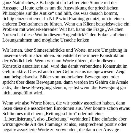
ganz Natürliches, z.B. beginnt ein Lehrer eine Stunde mit der
Aussage: „Heute geht es um die Auswirkung der griechischen
Philosophie auf die Antike“ und hilft, das was danach kommt,
richtig einzusortieren. In NLP wird Framing genutzt, um in einen
anderen Denkrahmen zu führen. Wenn ein Klient beispielsweise ein
Problem mit wiederkehrender Wut hat, kann die Frage „Welchen
Nutzen hat diese Wut in diesem Augenblick?“ den Fokus auf einen
Lösungsrahmen und mögliche Ursache lenken.
Wir lernen, über Sinneseindrücke und Worte, unsere Umgebung in
unserem Gehirn abzubilden. So entsteht eine innere Konstruktion
der Wirklichkeit. Wenn wir nun Worte nützen, die in diesem
Konstrukt assoziiert sind, wird das damit verbundene Konstrukt im
Gehirn aktiv. Dies ist auch über Gehirnscans nachgewiesen. Zeigt
man beispielsweise Bilder von motorischen Bewegungen oder
spricht über diese Bewegungen, dann werden im Gehirn die Areale
aktiv, die diese Bewegung steuern, selbst wenn die Bewegung gar
nicht ausgeführt wird.
Wenn wir also Worte hören, die wir positiv assoziiert haben, dann
lösen diese die assoziierten Emotionen aus. Wer könnte schon etwas
Schlimmes mit einem „Rettungsschirm“ oder mit einer
„Liberalisierung“, also „Befreiung“ verbinden? Eine einfache aber
wirkungsvolle Art des Framings ist also, entsprechend positiv oder
negativ assoziierte Worte zu verwenden, die dann der Aussage