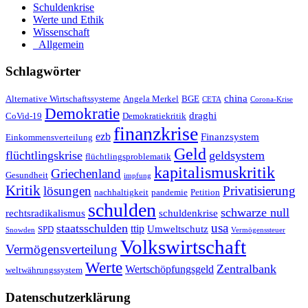
Schuldenkrise
Werte und Ethik
Wissenschaft
_Allgemein
Schlagwörter
china
Alternative Wirtschaftssysteme
Angela Merkel
BGE
CETA
Corona-Krise
Demokratie
draghi
CoVid-19
Demokratiekritik
finanzkrise
ezb
Finanzsystem
Einkommensverteilung
Geld
flüchtlingskrise
geldsystem
flüchtlingsproblematik
kapitalismuskritik
Griechenland
Gesundheit
impfung
Kritik
Privatisierung
lösungen
nachhaltigkeit
pandemie
Petition
schulden
schwarze null
rechtsradikalismus
schuldenkrise
staatsschulden
usa
ttip
Umweltschutz
SPD
Snowden
Vermögenssteuer
Volkswirtschaft
Vermögensverteilung
Werte
Zentralbank
Wertschöpfungsgeld
weltwährungssystem
Datenschutzerklärung