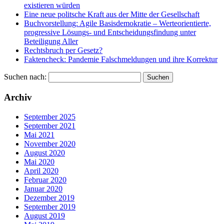
existieren würden
Eine neue politsche Kraft aus der Mitte der Gesellschaft
Buchvorstellung: Agile Basisdemokratie – Werteorientierte,
progressive Lösungs- und Entscheidungsfindung unter
Beteiligung Aller
Rechtsbruch per Gesetz?
Faktencheck: Pandemie Falschmeldungen und ihre Korrektur
Suchen nach:
Archiv
September 2025
September 2021
Mai 2021
November 2020
August 2020
Mai 2020
April 2020
Februar 2020
Januar 2020
Dezember 2019
September 2019
August 2019