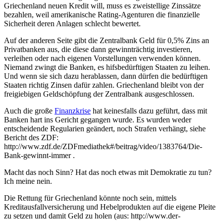
Griechenland neuen Kredit will, muss es zweistellige Zinssätze
bezahlen, weil amerikanische Rating-Agenturen die finanzielle
Sicherheit deren Anlagen schlecht bewertet.
Auf der anderen Seite gibt die Zentralbank Geld für 0,5% Zins an
Privatbanken aus, die diese dann gewinnträchtig investieren,
verleihen oder nach eigenen Vorstellungen verwenden können.
Niemand zwingt die Banken, es hifsbedürftigen Staaten zu leihen.
Und wenn sie sich dazu herablassen, dann dürfen die bedürftigen
Staaten richtig Zinsen dafür zahlen. Griechenland bleibt von der
freigiebigen Geldschöpfung der Zentralbank ausgeschlossen.
Auch die große
Finanzkrise
hat keinesfalls dazu geführt, dass mit
Banken hart ins Gericht gegangen wurde. Es wurden weder
entscheidende Regularien geändert, noch Strafen verhängt, siehe
Bericht des ZDF:
http://www.zdf.de/ZDFmediathek#/beitrag/video/1383764/Die-
Bank-gewinnt-immer .
Macht das noch Sinn? Hat das noch etwas mit Demokratie zu tun?
Ich meine nein.
Die Rettung für Griechenland könnte noch sein, mittels
Kreditausfallversicherung und Hebelprodukten auf die eigene Pleite
zu setzen und damit Geld zu holen (aus: http://www.der-