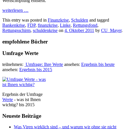
Wertschöpfung entsteht.
weiterlesen
…
This entry was posted in
Finanzkrise
,
Schulden
and tagged
Bankenkrise
,
FDP
,
finanzkrise
,
Linke
,
Rettungsfond
,
Rettungsschirm
,
schuldenkrise
on
4. Oktober 2011
by
CU_Mayer
.
empfohlene Bücher
Umfrage Werte
teilnehmen:
Umfrage: Ihre Werte
ansehen:
Ergebnis bis heute
ansehen:
Ergebnis bis 2015
Ergebnis der Umfrage
Werte
- was ist Ihnen
wichtig? bis 2015
Neueste Beiträge
Was Viren wirklich sind – und warum wir ohne sie nicht