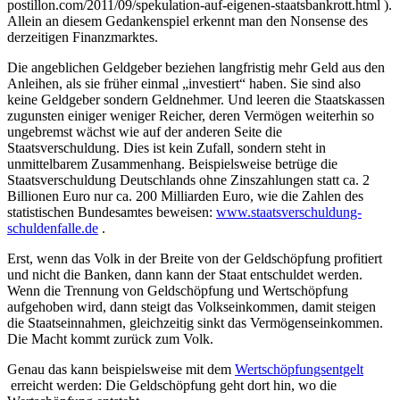
postillon.com/2011/09/spekulation-auf-eigenen-staatsbankrott.html ).
Allein an diesem Gedankenspiel erkennt man den Nonsense des
derzeitigen Finanzmarktes.
Die angeblichen Geldgeber beziehen langfristig mehr Geld aus den
Anleihen, als sie früher einmal „investiert“ haben. Sie sind also
keine Geldgeber sondern Geldnehmer. Und leeren die Staatskassen
zugunsten einiger weniger Reicher, deren Vermögen weiterhin so
ungebremst wächst wie auf der anderen Seite die
Staatsverschuldung. Dies ist kein Zufall, sondern steht in
unmittelbarem Zusammenhang. Beispielsweise betrüge die
Staatsverschuldung Deutschlands ohne Zinszahlungen statt ca. 2
Billionen Euro nur ca. 200 Milliarden Euro, wie die Zahlen des
statistischen Bundesamtes beweisen:
www.staatsverschuldung-
schuldenfalle.de
.
Erst, wenn das Volk in der Breite von der Geldschöpfung profitiert
und nicht die Banken, dann kann der Staat entschuldet werden.
Wenn die Trennung von Geldschöpfung und Wertschöpfung
aufgehoben wird, dann steigt das Volkseinkommen, damit steigen
die Staatseinnahmen, gleichzeitig sinkt das Vermögenseinkommen.
Die Macht kommt zurück zum Volk.
Genau das kann beispielsweise mit dem
Wertschöpfungsentgelt
erreicht werden: Die Geldschöpfung geht dort hin, wo die