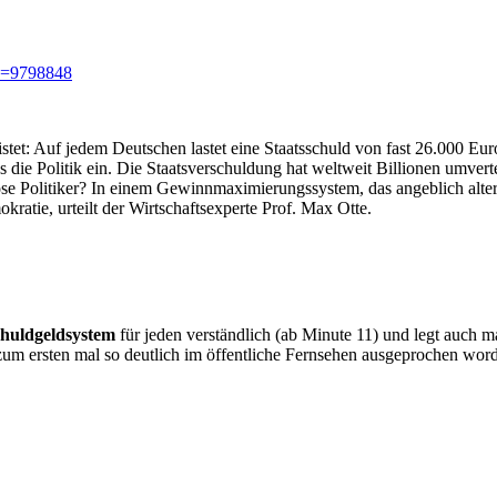
Id=9798848
istet: Auf jedem Deutschen lastet eine Staatsschuld von fast 26.000 Euro
ns die Politik ein. Die Staatsverschuldung hat weltweit Billionen umver
e Politiker? In einem Gewinnmaximierungssystem, das angeblich alter
ratie, urteilt der Wirtschaftsexperte Prof. Max Otte.
huldgeldsystem
für jeden verständlich (ab Minute 11) und legt auch 
zum ersten mal so deutlich im öffentliche Fernsehen ausgeprochen wor