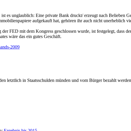
h ist es unglaublich: Eine private Bank druckt/ erzeugt nach Belieben 
mmobilienpapiere aufgekauft hat, gehören ihr auch nicht unerheblich v
g der FED mit dem Kongress geschlossen wurde, ist festgelegt, dass de
tes wäre das ein gutes Geschäft.
emands-2009
arden letztlich in Staatsschulden münden und vom Bürger bezahlt werde
n:
Ergebnis bis 2015