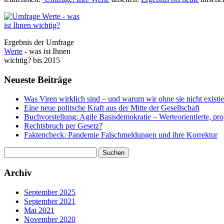
Ergebnis der Umfrage
Werte
- was ist Ihnen
wichtig? bis 2015
Neueste Beiträge
Was Viren wirklich sind – und warum wir ohne sie nicht existi
Eine neue politsche Kraft aus der Mitte der Gesellschaft
Buchvorstellung: Agile Basisdemokratie – Werteorientierte, pr
Rechtsbruch per Gesetz?
Faktencheck: Pandemie Falschmeldungen und ihre Korrektur
Suchen
nach:
Archiv
September 2025
September 2021
Mai 2021
November 2020