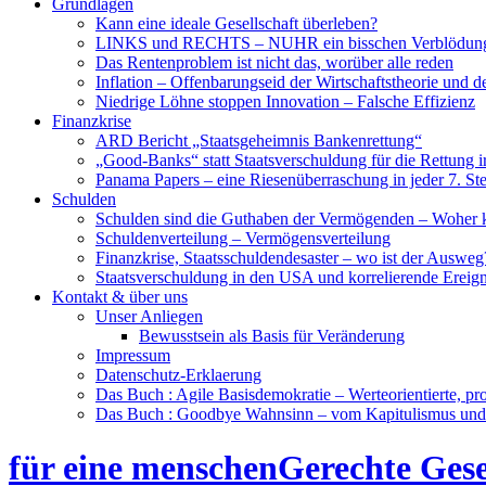
Grundlagen
Kann eine ideale Gesellschaft überleben?
LINKS und RECHTS – NUHR ein bisschen Verblödun
Das Rentenproblem ist nicht das, worüber alle reden
Inflation – Offenbarungseid der Wirtschaftstheorie und 
Niedrige Löhne stoppen Innovation – Falsche Effizienz
Finanzkrise
ARD Bericht „Staatsgeheimnis Bankenrettung“
„Good-Banks“ statt Staatsverschuldung für die Rettung i
Panama Papers – eine Riesenüberraschung in jeder 7. St
Schulden
Schulden sind die Guthaben der Vermögenden – Woher
Schuldenverteilung – Vermögensverteilung
Finanzkrise, Staatsschuldendesaster – wo ist der Ausweg
Staatsverschuldung in den USA und korrelierende Ereign
Kontakt & über uns
Unser Anliegen
Bewusstsein als Basis für Veränderung
Impressum
Datenschutz-Erklaerung
Das Buch : Agile Basisdemokratie – Werteorientierte, pr
Das Buch : Goodbye Wahnsinn – vom Kapitulismus un
für eine menschenGerechte Gese