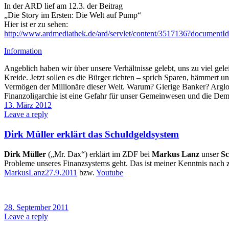
In der ARD lief am 12.3. der Beitrag
„Die Story im Ersten: Die Welt auf Pump“
Hier ist er zu sehen:
http://www.ardmediathek.de/ard/servlet/content/3517136?document
Information
Angeblich haben wir über unsere Verhältnisse gelebt, uns zu viel gele
Kreide. Jetzt sollen es die Bürger richten – sprich Sparen, hämmert u
Vermögen der Millionäre dieser Welt. Warum? Gierige Banker? Arglos
Finanzoligarchie ist eine Gefahr für unser Gemeinwesen und die Demok
13. März 2012
Leave a reply
Dirk Müller erklärt das Schuldgeldsystem
Dirk Müller
(„Mr. Dax“) erklärt im ZDF bei
Markus Lanz
unser
Sc
Probleme unseres Finanzsystems geht. Das ist meiner Kenntnis nach 
MarkusLanz27.9.2011
bzw.
Youtube
28. September 2011
Leave a reply