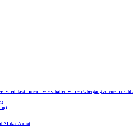
esellschaft bestimmen – wie schaffen wir den Übergang zu einem nachha
ht
ung)
nd Afrikas Armut