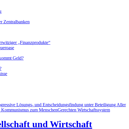
g
der Zentralbanken
rrwitziger „Finanzprodukte“
eueroase
 kommt Geld?
?
isse
ogressive Lösungs- und Entscheidungsfindung unter Beteiligung Aller
d Kommunismus zum MenschenGerechten Wirtschaftssystem
llschaft und Wirtschaft