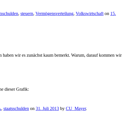
tsschulden
,
steuern
,
Vermögensverteilung
,
Volkswirtschaft
on
15.
ben haben wir es zunächst kaum bemerkt. Warum, darauf kommen wir
e dieser Grafik:
A
,
staatsschulden
on
31. Juli 2013
by
CU_Mayer
.