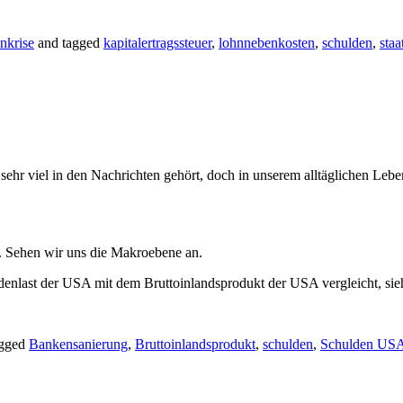
nkrise
and tagged
kapitalertragssteuer
,
lohnnebenkosten
,
schulden
,
staa
ehr viel in den Nachrichten gehört, doch in unserem alltäglichen Le
t. Sehen wir uns die Makroebene an.
nlast der USA mit dem Bruttoinlandsprodukt der USA vergleicht, sieh
agged
Bankensanierung
,
Bruttoinlandsprodukt
,
schulden
,
Schulden US