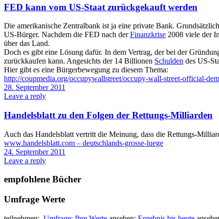
FED kann vom US-Staat zurückgekauft werden
Die amerikanische Zentralbank ist ja eine private Bank. Grundsätzlic
US-Bürger. Nachdem die FED nach der
Finanzkrise
2008 viele der I
über das Land.
Doch es gibt eine Lösung dafür. In dem Vertrag, der bei der Gründun
zurückkaufen kann. Angesichts der 14 Billionen
Schulden
des US-Staa
Hier gibt es eine Bürgerbewegung zu diesem Thema:
http://coupmedia.org/occupywallstreet/occupy-wall-street-official-d
28. September 2011
Leave a reply
Handelsblatt zu den Folgen der Rettungs-Milliarden
Auch das Handelsblatt vertritt die Meinung, dass die Rettungs-Milli
www.handelsblatt.com – deutschlands-grosse-luege
24. September 2011
Leave a reply
empfohlene Bücher
Umfrage Werte
teilnehmen:
Umfrage: Ihre Werte
ansehen:
Ergebnis bis heute
ansehe