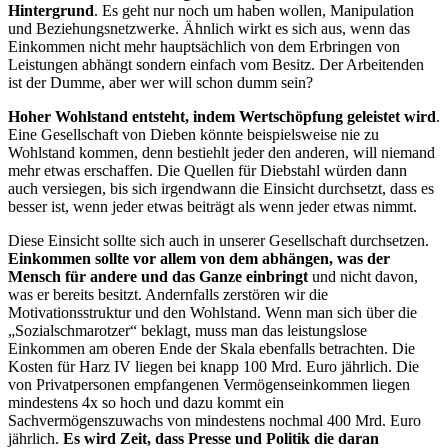
Hintergrund
. Es geht nur noch um haben wollen, Manipulation
und Beziehungsnetzwerke. Ähnlich wirkt es sich aus, wenn das
Einkommen nicht mehr hauptsächlich von dem Erbringen von
Leistungen abhängt sondern einfach vom Besitz. Der Arbeitenden
ist der Dumme, aber wer will schon dumm sein?
Hoher Wohlstand entsteht, indem Wertschöpfung geleistet wird
.
Eine Gesellschaft von Dieben könnte beispielsweise nie zu
Wohlstand kommen, denn bestiehlt jeder den anderen, will niemand
mehr etwas erschaffen. Die Quellen für Diebstahl würden dann
auch versiegen, bis sich irgendwann die Einsicht durchsetzt, dass es
besser ist, wenn jeder etwas beiträgt als wenn jeder etwas nimmt.
Diese Einsicht sollte sich auch in unserer Gesellschaft durchsetzen.
Einkommen sollte vor allem von dem abhängen, was der
Mensch für andere und das Ganze einbringt
und nicht davon,
was er bereits besitzt. Andernfalls zerstören wir die
Motivationsstruktur und den Wohlstand. Wenn man sich über die
„Sozialschmarotzer“ beklagt, muss man das leistungslose
Einkommen am oberen Ende der Skala ebenfalls betrachten. Die
Kosten für Harz IV liegen bei knapp 100 Mrd. Euro jährlich. Die
von Privatpersonen empfangenen Vermögenseinkommen liegen
mindestens 4x so hoch und dazu kommt ein
Sachvermögenszuwachs von mindestens nochmal 400 Mrd. Euro
jährlich.
Es wird Zeit, dass Presse und Politik die daran