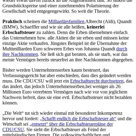
wieder etwas davon zurück an die Allgemeinheit fällt. So sinken die
Grundstückspreise und einer zunehmenden Polarisierung der
Gesellschaft wird entgegengewirkt. So weit die Theorie.
Praktisch
scheinen die
Milliardärsfamilien
Albrecht (Aldi), Quandt
(BMW), Schaeffler und wie sie alle heißen,
keinerlei
Erbschaftsteuer
zu zahlen. Denn die Erben übernehmen einfach
das Unternehmen bzw. alle Aktien die sie erben und müssen keine
einzige Aktie verkaufen. Jüngstes Beispiel ist die Übernahme der
Multimilliarden Euro schweren Erbes von Johanna Quandt
durch
ihre Nachkommen
. Sie ließ sich gut beraten, als sie starb, war das
meiste Vermögen bereits steuerfrei an ihre Nachkommen abgegeben.
Bisher werden Unternehmenserben kaum besteuert, das
Verfassungsgericht hat aber entschieden, dass dies geändert werden
muss. Die CDU/CSU will jetzt ein
Erbschaftsrecht durchsetzen
, das
das ändert, das jedoch Unternehmenserben,bei weniger als 26
Millionen Euro vererbtem Vermögen nach wie vor von jeglichem
Nachweis befreit, dass sie eine evtl. Erbschaftssteuer nicht bezahlen
können.
„Die Welt“ tut sich wieder einmal mit besonderer Inkompetenz
hervor und fordert:
„Schafft endlich die Erbschaftsteuer ab“
und die
Wirtschaft sei
„entsetzt“ über die Erbschaftsteuerpläne der
CDU/CSU
. Sie sieht die Erbschaftsteuer als Feind der
mittelständischen Firmen. Die volkswirtschaftlichen und