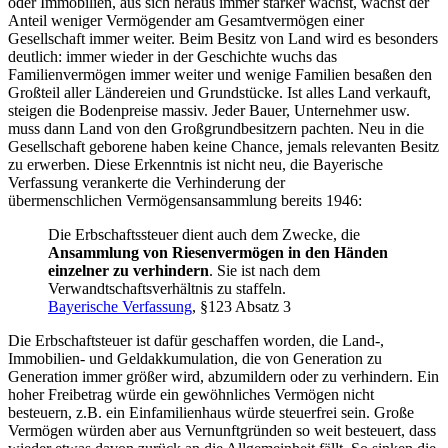
oder Immobilien, aus sich heraus immer stärker wächst, wächst der
Anteil weniger Vermögender am Gesamtvermögen einer
Gesellschaft immer weiter. Beim Besitz von Land wird es besonders
deutlich: immer wieder in der Geschichte wuchs das
Familienvermögen immer weiter und wenige Familien besaßen den
Großteil aller Ländereien und Grundstücke. Ist alles Land verkauft,
steigen die Bodenpreise massiv. Jeder Bauer, Unternehmer usw.
muss dann Land von den Großgrundbesitzern pachten. Neu in die
Gesellschaft geborene haben keine Chance, jemals relevanten Besitz
zu erwerben. Diese Erkenntnis ist nicht neu, die Bayerische
Verfassung verankerte die Verhinderung der
übermenschlichen Vermögensansammlung bereits 1946:
Die Erbschaftssteuer dient auch dem Zwecke, die
Ansammlung von Riesenvermögen in den Händen
einzelner zu verhindern
. Sie ist nach dem
Verwandtschaftsverhältnis zu staffeln.
Bayerische Verfassung
, §123 Absatz 3
Die Erbschaftsteuer ist dafür geschaffen worden, die Land-,
Immobilien- und Geldakkumulation, die von Generation zu
Generation immer größer wird, abzumildern oder zu verhindern. Ein
hoher Freibetrag würde ein gewöhnliches Vermögen nicht
besteuern, z.B. ein Einfamilienhaus würde steuerfrei sein. Große
Vermögen würden aber aus Vernunftgründen so weit besteuert, dass