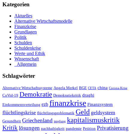
Kategorien
Aktuelles
Alternative Wirtschaftsmodelle
Finanzkrise
Grundlagen
Politik
Schulden
Schuldenkrise
Werte und Ethik
Wissenschaft
_Allgemein
Schlagwörter
china
Alternative Wirtschaftssysteme
Angela Merkel
BGE
CETA
Corona-Krise
Demokratie
draghi
CoVid-19
Demokratiekritik
finanzkrise
ezb
Finanzsystem
Einkommensverteilung
Geld
flüchtlingskrise
geldsystem
flüchtlingsproblematik
kapitalismuskritik
Griechenland
Gesundheit
impfung
Kritik
Privatisierung
lösungen
nachhaltigkeit
pandemie
Petition