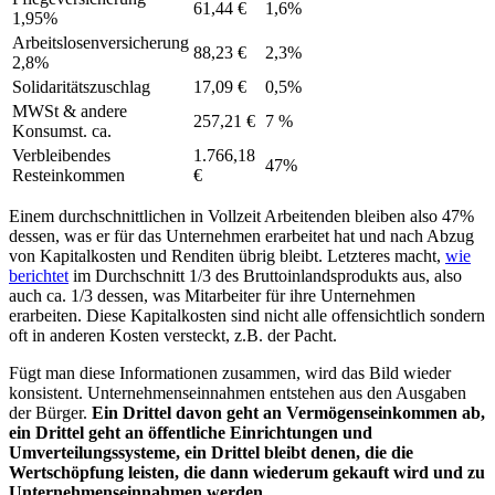
61,44 €
1,6%
1,95%
Arbeitslosenversicherung
88,23 €
2,3%
2,8%
Solidaritätszuschlag
17,09 €
0,5%
MWSt & andere
257,21 €
7 %
Konsumst. ca.
Verbleibendes
1.766,18
47%
Resteinkommen
€
Einem durchschnittlichen in Vollzeit Arbeitenden bleiben also 47%
dessen, was er für das Unternehmen erarbeitet hat und nach Abzug
von Kapitalkosten und Renditen übrig bleibt. Letzteres macht,
wie
berichtet
im Durchschnitt 1/3 des Bruttoinlandsprodukts aus, also
auch ca. 1/3 dessen, was Mitarbeiter für ihre Unternehmen
erarbeiten. Diese Kapitalkosten sind nicht alle offensichtlich sondern
oft in anderen Kosten versteckt, z.B. der Pacht.
Fügt man diese Informationen zusammen, wird das Bild wieder
konsistent. Unternehmenseinnahmen entstehen aus den Ausgaben
der Bürger.
Ein Drittel davon geht an Vermögenseinkommen ab,
ein Drittel geht an öffentliche Einrichtungen und
Umverteilungssysteme, ein Drittel bleibt denen, die die
Wertschöpfung leisten, die dann wiederum gekauft wird und zu
Unternehmenseinnahmen werden.