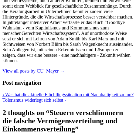
und Wertesysteme, auch anderer Kulturen, kennen und entwickelte
somit einen Weitblick für gesellschaftliche Zusammenhänge. Durch
die Beratungsarbeit in Unternehmen kennt er zudem viele
Hintergründe, die die Wirtschaftsprozesse besser verstehbar machen.
In jahrelanger intensiver Arbeit verfasste er das Buch "Goodbye
Wahnsinn - vom Kapitulismus und Kommunismus zum
menschenGerechten Wirtschaftssystem". Auf unorthodoxe Weise
setzt er sich mit Lehren von Adam Smith bis Karl Marx und mit
Sichtweisen von Norbert Blüm bis Sarah Wagenknecht auseinander.
Sein Anliegen ist, mit seinen Erkenntnissen und Lösungen zu
zeigen, dass wir eine bessere - eine nachhaltigere - Zukunft wählen
können.
View all posts by CU_Mayer
→
Post navigation
‹
Was hat die aktuelle Flüchtlingssituation mit Nachhaltigkeit zu tun?
Tolerismus widerlegt sich selbst
›
2 thoughts on “
Steuern verschlimmern
die falsche Vermögensverteilung und
Einkommensverteilung
”