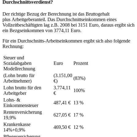
Durchschnittsverdienst?
Der richtige Bezug der Berechnung ist das Bruttogehalt
plus Arbeitgeberanteil. Das Durchschnittseinkommen eines
Vollzeitbeschäftigten lag z.B. 2008 bei 3151 Euro, daraus ergibt sich
ein Bezgseinkommen von 3774,11 Euro.
Für ein Durchschnitts-Arbeitseinkommen ergibt sich also folgende
Rechnung:
Steuer und
Sozialabgaben
Euro
Prozent
Modellrechnung
(Lohn brutto für
(3.151,00
(83%)
Arbeitnehmer)
€)
Lohn brutto für den
3.774,11
100%
Arbeitgeber
€
Lohn- &
487,41 €
13 %
Einkommensteuer
Rentenversicherung
627,05 €
17 %
19,9%
Krankenkasse
469,50 €
12 %
14%+0,9%
Pflegeversicherung