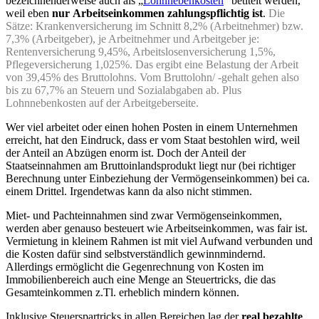
bezeichnenderweise auch als „
Lohnnebenkosten
“ betitelt werden,
weil eben
nur Arbeitseinkommen zahlungspflichtig ist
.
Die
Sätze: Krankenversicherung im Schnitt 8,2% (Arbeitnehmer) bzw.
7,3% (Arbeitgeber), je Arbeitnehmer und Arbeitgeber je:
Rentenversicherung 9,45%, Arbeitslosenversicherung 1,5%,
Pflegeversicherung 1,025%. Das ergibt eine Belastung der Arbeit
von 39,45% des Bruttolohns. Vom Bruttolohn/ -gehalt gehen also
bis zu 67,7% an Steuern und Sozialabgaben ab. Plus
Lohnnebenkosten auf der Arbeitgeberseite.
Wer viel arbeitet oder einen hohen Posten in einem Unternehmen
erreicht, hat den Eindruck, dass er vom Staat bestohlen wird, weil
der Anteil an Abzügen enorm ist. Doch der Anteil der
Staatseinnahmen am Bruttoinlandsprodukt liegt nur (bei richtiger
Berechnung unter Einbeziehung der Vermögenseinkommen) bei ca.
einem Drittel. Irgendetwas kann da also nicht stimmen.
Miet- und Pachteinnahmen sind zwar Vermögenseinkommen,
werden aber genauso besteuert wie Arbeitseinkommen, was fair ist.
Vermietung in kleinem Rahmen ist mit viel Aufwand verbunden und
die Kosten dafür sind selbstverständlich gewinnmindernd.
Allerdings ermöglicht die Gegenrechnung von Kosten im
Immobilienbereich auch eine Menge an Steuertricks, die das
Gesamteinkommen z.Tl. erheblich mindern können.
Inklusive Steuerspartricks in allen Bereichen lag der
real bezahlte