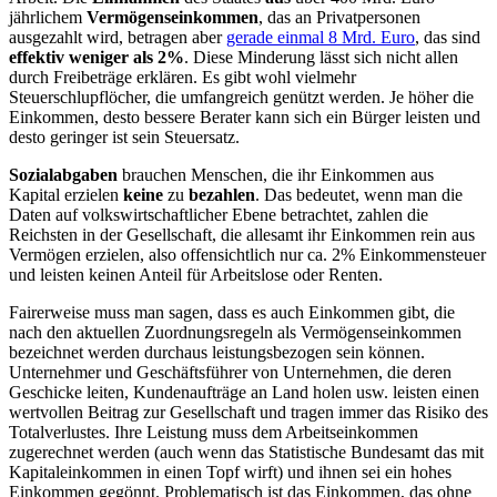
jährlichem
Vermögenseinkommen
, das an Privatpersonen
ausgezahlt wird, betragen aber
gerade einmal 8 Mrd. Euro
, das sind
effektiv weniger als 2%
. Diese Minderung lässt sich nicht allen
durch Freibeträge erklären. Es gibt wohl vielmehr
Steuerschlupflöcher, die umfangreich genützt werden. Je höher die
Einkommen, desto bessere Berater kann sich ein Bürger leisten und
desto geringer ist sein Steuersatz.
Sozialabgaben
brauchen Menschen, die ihr Einkommen aus
Kapital erzielen
keine
zu
bezahlen
. Das bedeutet, wenn man die
Daten auf volkswirtschaftlicher Ebene betrachtet, zahlen die
Reichsten in der Gesellschaft, die allesamt ihr Einkommen rein aus
Vermögen erzielen, also offensichtlich nur ca. 2% Einkommensteuer
und leisten keinen Anteil für Arbeitslose oder Renten.
Fairerweise muss man sagen, dass es auch Einkommen gibt, die
nach den aktuellen Zuordnungsregeln als Vermögenseinkommen
bezeichnet werden durchaus leistungsbezogen sein können.
Unternehmer und Geschäftsführer von Unternehmen, die deren
Geschicke leiten, Kundenaufträge an Land holen usw. leisten einen
wertvollen Beitrag zur Gesellschaft und tragen immer das Risiko des
Totalverlustes. Ihre Leistung muss dem Arbeitseinkommen
zugerechnet werden (auch wenn das Statistische Bundesamt das mit
Kapitaleinkommen in einen Topf wirft) und ihnen sei ein hohes
Einkommen gegönnt. Problematisch ist das Einkommen, das ohne