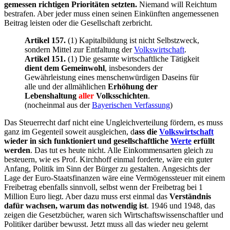
gemessen richtigen Prioritäten setzten.
Niemand will Reichtum
bestrafen. Aber jeder muss einen seinen Einkünften angemessenen
Beitrag leisten oder die Gesellschaft zerbricht.
Artikel 157.
(1) Kapitalbildung ist nicht Selbstzweck,
sondern Mittel zur Entfaltung der
Volkswirtschaft
.
Artikel 151.
(1) Die gesamte wirtschaftliche Tätigkeit
dient dem Gemeinwohl
, insbesonders der
Gewährleistung eines menschenwürdigen Daseins für
alle und der allmählichen
Erhöhung der
Lebenshaltung
aller
Volksschichten
.
(nocheinmal aus der
Bayerischen Verfassung
)
Das Steuerrecht darf nicht eine Ungleichverteilung fördern, es muss
ganz im Gegenteil soweit ausgleichen, d
ass die
Volkswirtschaft
wieder in sich funktioniert und gesellschaftliche
Werte
erfüllt
werden
. Das tut es heute nicht. Alle Einkommensarten gleich zu
besteuern, wie es Prof. Kirchhoff einmal forderte, wäre ein guter
Anfang, Politik im Sinn der Bürger zu gestalten. Angesichts der
Lage der Euro-Staatsfinanzen wäre eine Vermögenssteuer mit einem
Freibetrag ebenfalls sinnvoll, selbst wenn der Freibetrag bei 1
Million Euro liegt. Aber dazu muss erst einmal das
Verständnis
dafür wachsen, warum das notwendig ist
. 1946 und 1948, das
zeigen die Gesetzbücher, waren sich Wirtschaftswissenschaftler und
Politiker darüber bewusst. Jetzt muss all das wieder neu gelernt