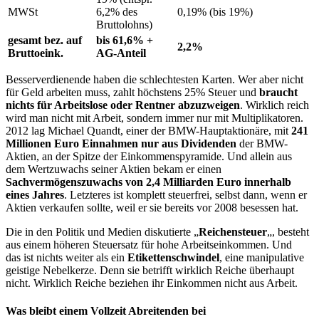
MWSt
6,2% des
0,19% (bis 19%)
Bruttolohns)
gesamt bez. auf
bis 61,6% +
2,2%
Bruttoeink.
AG-Anteil
Besserverdienende haben die schlechtesten Karten. Wer aber nicht
für Geld arbeiten muss, zahlt höchstens 25% Steuer und
braucht
nichts für Arbeitslose oder Rentner abzuzweigen
. Wirklich reich
wird man nicht mit Arbeit, sondern immer nur mit Multiplikatoren.
2012 lag Michael Quandt, einer der BMW-Hauptaktionäre, mit
241
Millionen Euro Einnahmen nur aus Dividenden
der BMW-
Aktien, an der Spitze der Einkommenspyramide. Und allein aus
dem Wertzuwachs seiner Aktien bekam er einen
Sachvermögenszuwachs von 2,4 Milliarden Euro innerhalb
eines Jahres
. Letzteres ist komplett steuerfrei, selbst dann, wenn er
Aktien verkaufen sollte, weil er sie bereits vor 2008 besessen hat.
Die in den Politik und Medien diskutierte „
Reichensteuer
„, besteht
aus einem höheren Steuersatz für hohe Arbeitseinkommen. Und
das ist nichts weiter als ein
Etikettenschwindel
, eine manipulative
geistige Nebelkerze. Denn sie betrifft wirklich Reiche überhaupt
nicht. Wirklich Reiche beziehen ihr Einkommen nicht aus Arbeit.
Was bleibt einem Vollzeit Abreitenden bei