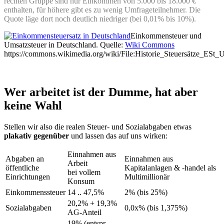
rechten Gruppe sind nur Einkommen von 5.000 bis 18.000 €
enthalten, für höhere gibt es zu wenig Umfrageteilnehmer. Die
Quote läge dort noch deutlich niedriger (bei 0,01% bis 10%).
Einkommensteuer und
Umsatzsteuer in Deutschland. Quelle:
Wiki Commons
https://commons.wikimedia.org/wiki/File:Historie_Steuersätze_ESt_
Wer arbeitet ist der Dumme, hat aber
keine Wahl
Stellen wir also die realen Steuer- und Sozialabgaben etwas
plakativ gegenüber
und lassen das auf uns wirken:
Einnahmen aus
Abgaben an
Einnahmen aus
Arbeit
öffentliche
Kapitalanlagen & -handel als
bei vollem
Einrichtungen
Multimillionär
Konsum
Einkommenssteuer
14 .. 47,5%
2% (bis 25%)
20,2% + 19,3%
Sozialabgaben
0,0x% (bis 1,375%)
AG-Anteil
19% (entspr.