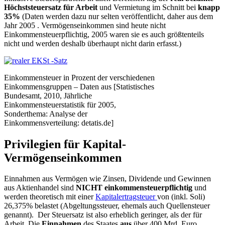
Höchststeuersatz für Arbeit
und Vermietung im Schnitt bei
knapp
35%
(Daten werden dazu nur selten veröffentlicht, daher aus dem
Jahr 2005 . Vermögenseinkommen sind heute nicht
Einkommensteuerpflichtig, 2005 waren sie es auch größtenteils
nicht und werden deshalb überhaupt nicht darin erfasst.)
Einkommensteuer in Prozent der verschiedenen
Einkommensgruppen – Daten aus [Statistisches
Bundesamt, 2010, Jährliche
Einkommensteuerstatistik für 2005,
Sonderthema: Analyse der
Einkommensverteilung: detatis.de]
Privilegien für Kapital-
Vermögenseinkommen
Einnahmen aus Vermögen wie Zinsen, Dividende und Gewinnen
aus Aktienhandel sind
NICHT einkommensteuerpflichtig
und
werden theoretisch mit einer
Kapitalertragsteuer
von (inkl. Soli)
26,375% belastet (Abgeltungssteuer, ehemals auch Quellensteuer
genannt). Der Steuersatz ist also erheblich geringer, als der für
Arbeit. Die
Einnahmen
des Staates
aus
über 400 Mrd. Euro