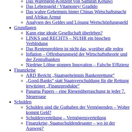
Das Warengeld-Konzept von Samirah Kenawi
Das Lebensgeld / Vitamoney/ Gradido
Das wahre Geheimnis hinter Chinas Wirtschaftsmacht
und Afrikas Armut
Analysen des Geldes und Lösung Wertschöpfungsgeld
Grundlagen
Kann eine ideale Gesellschaft überleben?
LINKS und RECHTS – NUHR ein bisschen
Verblödung
Das Rentenproblem ist nicht das, worüber alle reden
Inflation – Offenbarungseid der Wirtschaftstheorie und
der Zentralbanken
Niedrige Löhne stoppen Innovation – Falsche Effizienz
Finanzkrise
ARD Bericht „Staatsgeheimnis Bankenrettung“
„Good-Banks“ statt Staatsverschuldung für die Rettung
irrwitziger „Finanzprodukte“
Panama Papers – eine Riesenüberraschung in jeder 7.
Steueroase
Schulden
Schulden sind die Guthaben der Vermögenden – Woher
kommt Geld?
Schuldenverteilung – Vermögensverteilung
Finanzkrise, Staatsschuldendesaster – wo ist der
Ausweg?