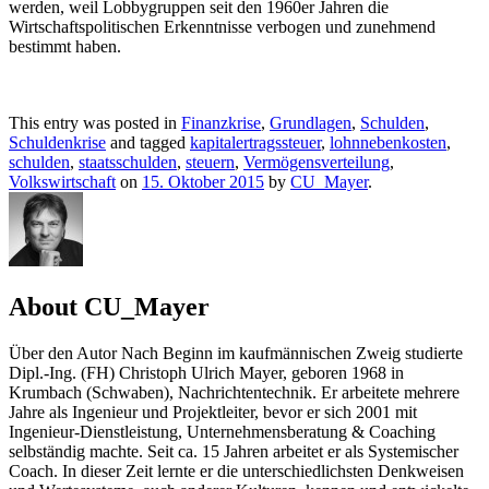
werden, weil Lobbygruppen seit den 1960er Jahren die
Wirtschaftspolitischen Erkenntnisse verbogen und zunehmend
bestimmt haben.
This entry was posted in
Finanzkrise
,
Grundlagen
,
Schulden
,
Schuldenkrise
and tagged
kapitalertragssteuer
,
lohnnebenkosten
,
schulden
,
staatsschulden
,
steuern
,
Vermögensverteilung
,
Volkswirtschaft
on
15. Oktober 2015
by
CU_Mayer
.
About CU_Mayer
Über den Autor Nach Beginn im kaufmännischen Zweig studierte
Dipl.-Ing. (FH) Christoph Ulrich Mayer, geboren 1968 in
Krumbach (Schwaben), Nachrichtentechnik. Er arbeitete mehrere
Jahre als Ingenieur und Projektleiter, bevor er sich 2001 mit
Ingenieur-Dienstleistung, Unternehmensberatung & Coaching
selbständig machte. Seit ca. 15 Jahren arbeitet er als Systemischer
Coach. In dieser Zeit lernte er die unterschiedlichsten Denkweisen