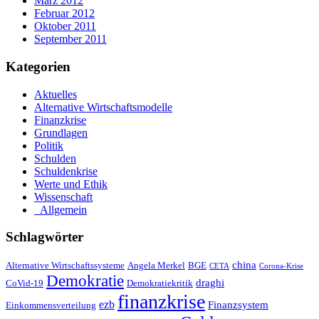
März 2012
Februar 2012
Oktober 2011
September 2011
Kategorien
Aktuelles
Alternative Wirtschaftsmodelle
Finanzkrise
Grundlagen
Politik
Schulden
Schuldenkrise
Werte und Ethik
Wissenschaft
_Allgemein
Schlagwörter
china
Alternative Wirtschaftssysteme
Angela Merkel
BGE
CETA
Corona-Krise
Demokratie
draghi
CoVid-19
Demokratiekritik
finanzkrise
ezb
Finanzsystem
Einkommensverteilung