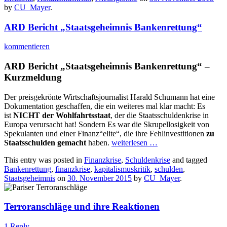
by
CU_Mayer
.
ARD Bericht „Staatsgeheimnis Bankenrettung“
kommentieren
ARD Bericht „Staatsgeheimnis Bankenrettung“ –
Kurzmeldung
Der preisgekrönte Wirtschaftsjournalist Harald Schumann hat eine
Dokumentation geschaffen, die ein weiteres mal klar macht: Es
ist
NICHT der Wohlfahrtsstaat
, der die Staatsschuldenkrise in
Europa verursacht hat! Sondern Es war die Skrupellosigkeit von
Spekulanten und einer Finanz“elite“, die ihre Fehlinvestitionen
zu
Staatsschulden gemacht
haben.
weiterlesen
…
This entry was posted in
Finanzkrise
,
Schuldenkrise
and tagged
Bankenrettung
,
finanzkrise
,
kapitalismuskritik
,
schulden
,
Staatsgeheimnis
on
30. November 2015
by
CU_Mayer
.
Terroranschläge und ihre Reaktionen
1 Reply