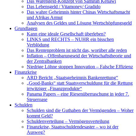
Das Warengeld-Konzept von Samirah Kenawi
Das Lebensgeld / Vitamoney/ Gradido
Das wahre Geheimnis hinter Chinas Wirtschaftsmacht
und Afrikas Armut
Analysen des Geldes und Lösung Wertschöpfungsgeld
Grundlagen
Kann eine ideale Gesellschaft überleben?
LINKS und RECHTS – NUHR ein bisschen
Verblödung
Das Rentenproblem ist nicht das, worüber alle reden
Inflation – Offenbarungseid der Wirtschaftstheorie und
der Zentralbanken
Niedrige Löhne stoppen Innovation – Falsche Effizienz
Finanzkrise
ARD Bericht „Staatsgeheimnis Bankenrettung“
„Good-Banks“ statt Staatsverschuldung für die Rettung
irrwitziger „Finanzprodukte“
Panama Papers – eine Riesenüberraschung in jeder 7.
Steueroase
Schulden
Schulden sind die Guthaben der Vermögenden – Woher
kommt Geld?
Schuldenverteilung – Vermögensverteilung
Finanzkrise, Staatsschuldendesaster – wo ist der
Ausweg?