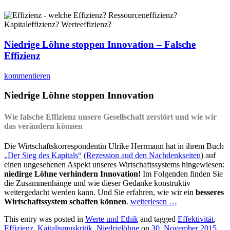
Niedrige Löhne stoppen Innovation – Falsche
Effizienz
kommentieren
Niedrige Löhne stoppen Innovation
Wie falsche Effizienz unsere Gesellschaft zerstört und wie wir
das verändern können
Die Wirtschaftskorrespondentin Ulrike Herrmann hat in ihrem Buch
„Der Sieg des Kapitals“
(
Rezession aud den Nachdenkseiten
) auf
einen ungesehenen Aspekt unseres Wirtschaftssystems hingewiesen:
niedirge Löhne verhindern Innovation!
Im Folgenden finden Sie
die Zusammenhänge und wie dieser Gedanke konstruktiv
weitergedacht werden kann. Und Sie erfahren, wie wir ein
besseres
Wirtschaftssystem schaffen können
.
weiterlesen
…
This entry was posted in
Werte und Ethik
and tagged
Effektivität
,
Effizienz
,
Kaitalismuskritik
,
Niedriglöhne
on
30. November 2015