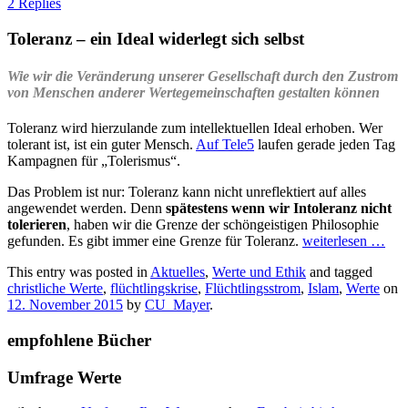
2 Replies
Toleranz – ein Ideal widerlegt sich selbst
Wie wir die Veränderung unserer Gesellschaft durch den Zustrom
von Menschen anderer Wertegemeinschaften gestalten können
Toleranz wird hierzulande zum intellektuellen Ideal erhoben. Wer
tolerant ist, ist ein guter Mensch.
Auf Tele5
laufen gerade jeden Tag
Kampagnen für „Tolerismus“.
Das Problem ist nur: Toleranz kann nicht unreflektiert auf alles
angewendet werden. Denn
spätestens wenn wir Intoleranz nicht
tolerieren
, haben wir die Grenze der schöngeistigen Philosophie
gefunden. Es gibt immer eine Grenze für Toleranz.
weiterlesen
…
This entry was posted in
Aktuelles
,
Werte und Ethik
and tagged
christliche Werte
,
flüchtlingskrise
,
Flüchtlingsstrom
,
Islam
,
Werte
on
12. November 2015
by
CU_Mayer
.
empfohlene Bücher
Umfrage Werte