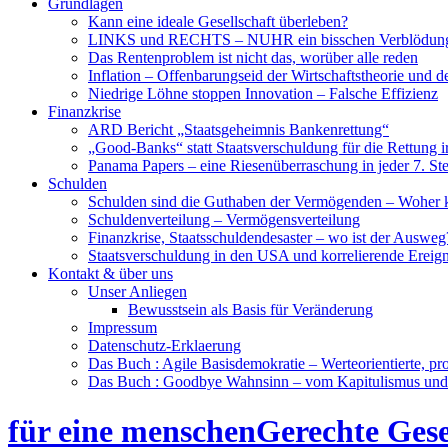
Grundlagen
Kann eine ideale Gesellschaft überleben?
LINKS und RECHTS – NUHR ein bisschen Verblödun
Das Rentenproblem ist nicht das, worüber alle reden
Inflation – Offenbarungseid der Wirtschaftstheorie und 
Niedrige Löhne stoppen Innovation – Falsche Effizienz
Finanzkrise
ARD Bericht „Staatsgeheimnis Bankenrettung“
„Good-Banks“ statt Staatsverschuldung für die Rettung i
Panama Papers – eine Riesenüberraschung in jeder 7. St
Schulden
Schulden sind die Guthaben der Vermögenden – Woher
Schuldenverteilung – Vermögensverteilung
Finanzkrise, Staatsschuldendesaster – wo ist der Ausweg
Staatsverschuldung in den USA und korrelierende Ereign
Kontakt & über uns
Unser Anliegen
Bewusstsein als Basis für Veränderung
Impressum
Datenschutz-Erklaerung
Das Buch : Agile Basisdemokratie – Werteorientierte, pr
Das Buch : Goodbye Wahnsinn – vom Kapitulismus un
für eine menschenGerechte Gese