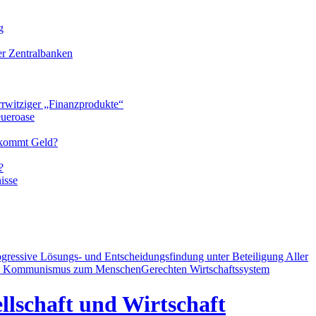
g
der Zentralbanken
rrwitziger „Finanzprodukte“
eueroase
 kommt Geld?
?
isse
ogressive Lösungs- und Entscheidungsfindung unter Beteiligung Aller
d Kommunismus zum MenschenGerechten Wirtschaftssystem
llschaft und Wirtschaft