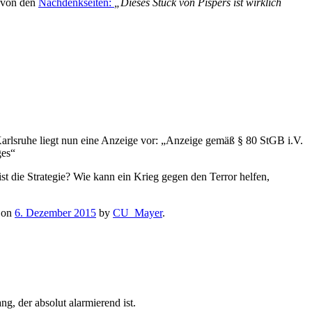
t von den
Nachdenkseiten:
„Dieses Stück von Pispers ist wirklich
rlsruhe liegt nun eine Anzeige vor: „Anzeige gemäß § 80 StGB i.V.
ges“
ist die Strategie? Wie kann ein Krieg gegen den Terror helfen,
on
6. Dezember 2015
by
CU_Mayer
.
, der absolut alarmierend ist.