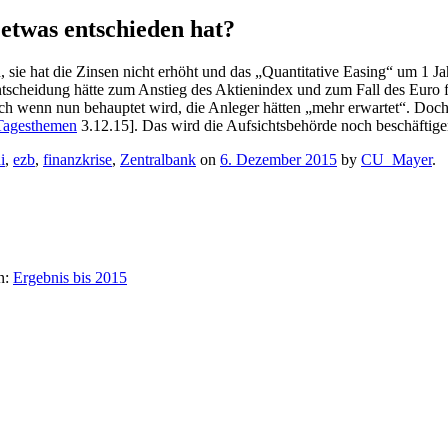
 etwas entschieden hat?
 sie hat die Zinsen nicht erhöht und das „Quantitative Easing“ um 1 
ntscheidung hätte zum Anstieg des Aktienindex und zum Fall des Euro 
ch wenn nun behauptet wird, die Anleger hätten „mehr erwartet“. Doch 
Tagesthemen
3.12.15]. Das wird die Aufsichtsbehörde noch beschäftig
i
,
ezb
,
finanzkrise
,
Zentralbank
on
6. Dezember 2015
by
CU_Mayer
.
n:
Ergebnis bis 2015