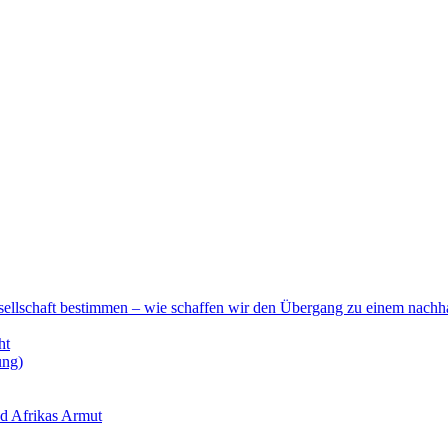
esellschaft bestimmen – wie schaffen wir den Übergang zu einem nachha
ht
ung)
nd Afrikas Armut