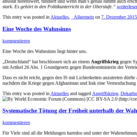
absolut hörenswert, fundiert und wenn man’s genau nimmt auch ersch
stark. Es gehört in den Politikunterricht in der Oberstufe.“
weiterles
This entry was posted in
Aktuelles
,
_Allgemein
on
7. Dezember 2015
Eine Woche des Wahnsinns
kommentieren
Eine Woche des Wahnsinns liegt hinter uns.
„Deutschland“ hat beschlossen sich an einem
Angriffskrieg
gegen Sy
mit Artikel 26 Abs. 1 Grundgesetz gegen Bundesministerin der Verte
Dass es nicht reicht, gegen den IS mit Lichterketten anzutreten dürfte
nachdem die Kriege gegen Afghanistan und Irak eine Verneufachung 
This entry was posted in
Aktuelles
and tagged
Angriffskrieg
,
Dekarbo
Systematische Tötung der Freiheit unterhalb der W
kommentieren
Für Viele sind all die Meldungen harmlos und unter der Wahrnehmung