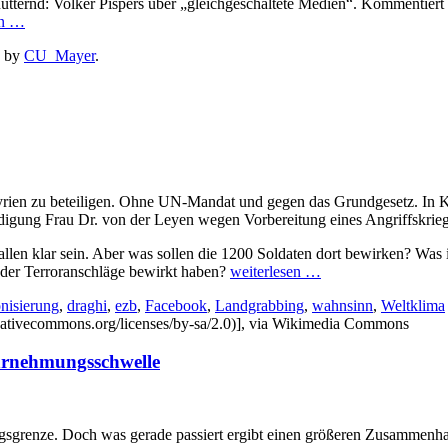
ütternd: Volker Pispers über „gleichgeschaltete Medien“. Kommentier
en
…
by
CU_Mayer
.
rien zu beteiligen. Ohne UN-Mandat und gegen das Grundgesetz. In Ka
idigung Frau Dr. von der Leyen wegen Vorbereitung eines Angriffskrie
 allen klar sein. Aber was sollen die 1200 Soldaten dort bewirken? Was 
der Terroranschläge bewirkt haben?
weiterlesen
…
nisierung
,
draghi
,
ezb
,
Facebook
,
Landgrabbing
,
wahnsinn
,
Weltklima
ahrnehmungsschwelle
sgrenze. Doch was gerade passiert ergibt einen größeren Zusammenhang