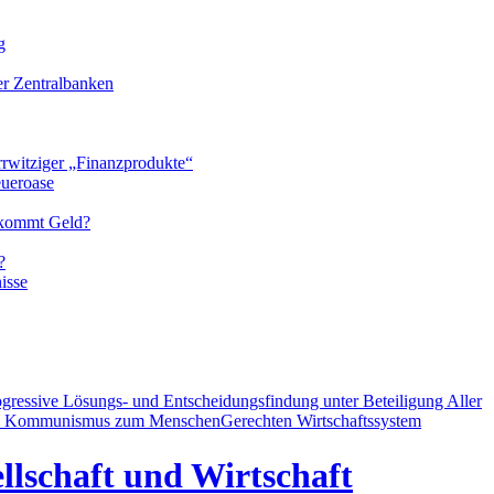
g
der Zentralbanken
rrwitziger „Finanzprodukte“
eueroase
 kommt Geld?
?
isse
ogressive Lösungs- und Entscheidungsfindung unter Beteiligung Aller
d Kommunismus zum MenschenGerechten Wirtschaftssystem
llschaft und Wirtschaft