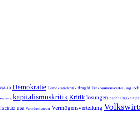
Demokratie
ezb
draghi
Vid-19
Demokratiekritik
Einkommensverteilung
kapitalismuskritik
Kritik
lösungen
nachhaltigkeit
pa
impfung
Volkswirt
Vermögensverteilung
usa
tschutz
Vermögenssteuer