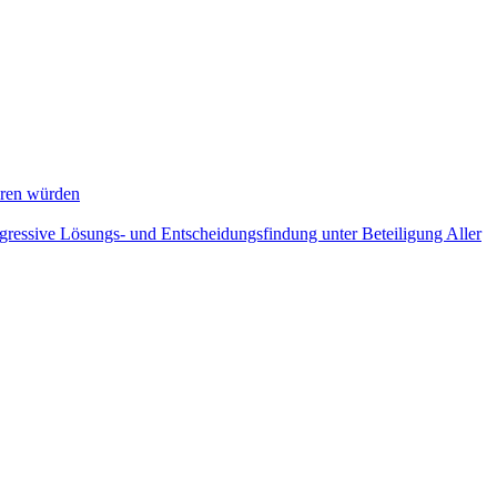
eren würden
ogressive Lösungs- und Entscheidungsfindung unter Beteiligung Aller