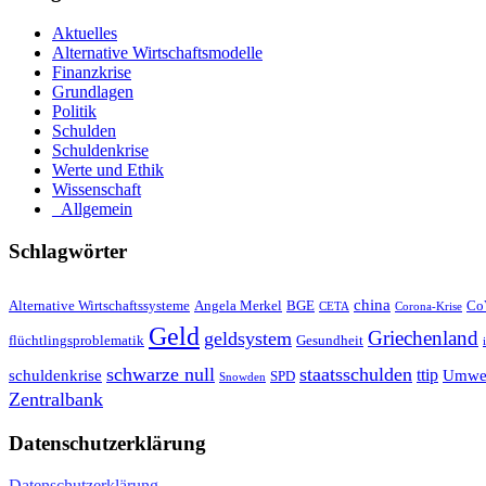
Aktuelles
Alternative Wirtschaftsmodelle
Finanzkrise
Grundlagen
Politik
Schulden
Schuldenkrise
Werte und Ethik
Wissenschaft
_Allgemein
Schlagwörter
china
Alternative Wirtschaftssysteme
Angela Merkel
BGE
Co
CETA
Corona-Krise
Geld
Griechenland
geldsystem
flüchtlingsproblematik
Gesundheit
schwarze null
staatsschulden
ttip
schuldenkrise
Umwel
SPD
Snowden
Zentralbank
Datenschutzerklärung
Datenschutzerklärung