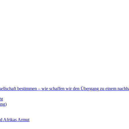
esellschaft bestimmen – wie schaffen wir den Übergang zu einem nachha
ht
ung)
nd Afrikas Armut