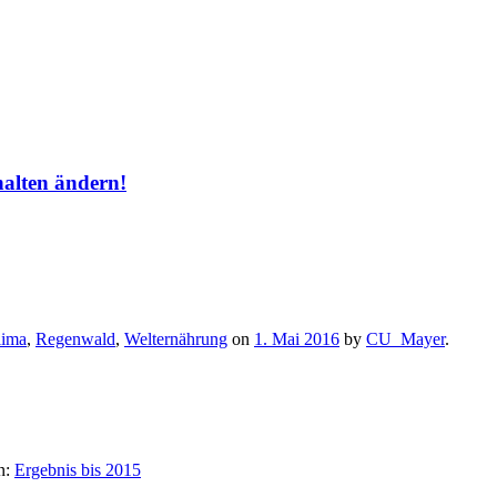
halten ändern!
lima
,
Regenwald
,
Welternährung
on
1. Mai 2016
by
CU_Mayer
.
n:
Ergebnis bis 2015