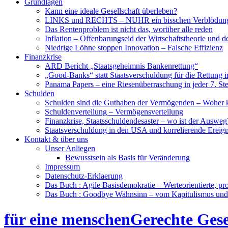
Grundlagen
Kann eine ideale Gesellschaft überleben?
LINKS und RECHTS – NUHR ein bisschen Verblödun
Das Rentenproblem ist nicht das, worüber alle reden
Inflation – Offenbarungseid der Wirtschaftstheorie und 
Niedrige Löhne stoppen Innovation – Falsche Effizienz
Finanzkrise
ARD Bericht „Staatsgeheimnis Bankenrettung“
„Good-Banks“ statt Staatsverschuldung für die Rettung i
Panama Papers – eine Riesenüberraschung in jeder 7. St
Schulden
Schulden sind die Guthaben der Vermögenden – Woher
Schuldenverteilung – Vermögensverteilung
Finanzkrise, Staatsschuldendesaster – wo ist der Ausweg
Staatsverschuldung in den USA und korrelierende Ereign
Kontakt & über uns
Unser Anliegen
Bewusstsein als Basis für Veränderung
Impressum
Datenschutz-Erklaerung
Das Buch : Agile Basisdemokratie – Werteorientierte, pr
Das Buch : Goodbye Wahnsinn – vom Kapitulismus un
für eine menschenGerechte Gese