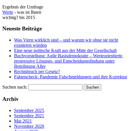
Ergebnis der Umfrage
Werte
- was ist Ihnen
wichtig? bis 2015
Neueste Beiträge
Was Viren wirklich sind – und warum wir ohne sie nicht
existieren würden
Eine neue politsche Kraft aus der Mitte der Gesellschaft
Buchvorstellung: Agile Basisdemokratie – Werteorientierte,
progressive Lösungs- und Entscheidungsfindung unter
Beteiligung Aller
Rechtsbruch per Gesetz?
Faktencheck: Pandemie Falschmeldungen und ihre Korrektur
Suchen nach:
Archiv
September 2025
September 2021
Mai 2021
November 2020