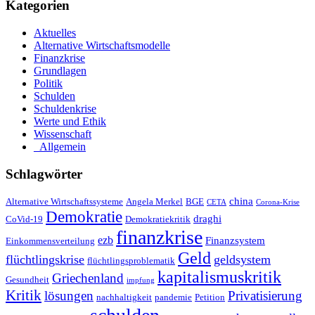
Kategorien
Aktuelles
Alternative Wirtschaftsmodelle
Finanzkrise
Grundlagen
Politik
Schulden
Schuldenkrise
Werte und Ethik
Wissenschaft
_Allgemein
Schlagwörter
china
Alternative Wirtschaftssysteme
Angela Merkel
BGE
CETA
Corona-Krise
Demokratie
draghi
CoVid-19
Demokratiekritik
finanzkrise
ezb
Finanzsystem
Einkommensverteilung
Geld
flüchtlingskrise
geldsystem
flüchtlingsproblematik
kapitalismuskritik
Griechenland
Gesundheit
impfung
Kritik
Privatisierung
lösungen
nachhaltigkeit
pandemie
Petition