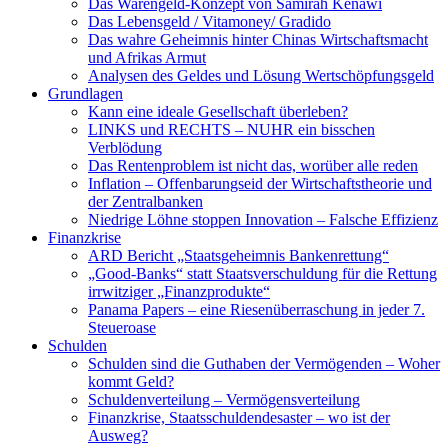
Das Warengeld-Konzept von Samirah Kenawi
Das Lebensgeld / Vitamoney/ Gradido
Das wahre Geheimnis hinter Chinas Wirtschaftsmacht
und Afrikas Armut
Analysen des Geldes und Lösung Wertschöpfungsgeld
Grundlagen
Kann eine ideale Gesellschaft überleben?
LINKS und RECHTS – NUHR ein bisschen
Verblödung
Das Rentenproblem ist nicht das, worüber alle reden
Inflation – Offenbarungseid der Wirtschaftstheorie und
der Zentralbanken
Niedrige Löhne stoppen Innovation – Falsche Effizienz
Finanzkrise
ARD Bericht „Staatsgeheimnis Bankenrettung“
„Good-Banks“ statt Staatsverschuldung für die Rettung
irrwitziger „Finanzprodukte“
Panama Papers – eine Riesenüberraschung in jeder 7.
Steueroase
Schulden
Schulden sind die Guthaben der Vermögenden – Woher
kommt Geld?
Schuldenverteilung – Vermögensverteilung
Finanzkrise, Staatsschuldendesaster – wo ist der
Ausweg?