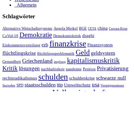
_Allgemein
Schlagwörter
china
Alternative Wirtschaftssysteme
Angela Merkel
BGE
CETA
Corona-Krise
Demokratie
draghi
CoVid-19
Demokratiekritik
finanzkrise
ezb
Finanzsystem
Einkommensverteilung
Geld
flüchtlingskrise
geldsystem
flüchtlingsproblematik
kapitalismuskritik
Griechenland
Gesundheit
impfung
Kritik
Privatisierung
lösungen
nachhaltigkeit
pandemie
Petition
schulden
schwarze null
rechtsradikalismus
schuldenkrise
staatsschulden
usa
ttip
Umweltschutz
SPD
Snowden
Vermögenssteuer
Volkswirtschaft
Vermögensverteilung
Werte
Zentralbank
Wertschöpfungsgeld
weltwährungssystem
Datenschutzerklärung
Datenschutzerklärung