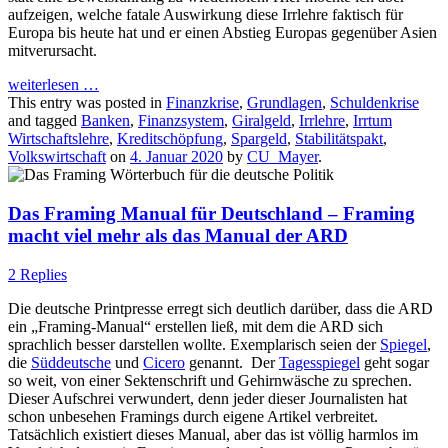
aufzeigen, welche fatale Auswirkung diese Irrlehre faktisch für
Europa bis heute hat und er einen Abstieg Europas gegenüber Asien
mitverursacht.
weiterlesen
…
This entry was posted in
Finanzkrise
,
Grundlagen
,
Schuldenkrise
and tagged
Banken
,
Finanzsystem
,
Giralgeld
,
Irrlehre
,
Irrtum
Wirtschaftslehre
,
Kreditschöpfung
,
Spargeld
,
Stabilitätspakt
,
Volkswirtschaft
on
4. Januar 2020
by
CU_Mayer
.
Das Framing Manual für Deutschland – Framing
macht viel mehr als das Manual der ARD
2 Replies
Die deutsche Printpresse erregt sich deutlich darüber, dass die ARD
ein „Framing-Manual“ erstellen ließ, mit dem die ARD sich
sprachlich besser darstellen wollte. Exemplarisch seien der
Spiegel
,
die
Süddeutsche
und
Cicero
genannt. Der
Tagesspiegel
geht sogar
so weit, von einer Sektenschrift und Gehirnwäsche zu sprechen.
Dieser Aufschrei verwundert, denn jeder dieser Journalisten hat
schon unbesehen Framings durch eigene Artikel verbreitet.
Tatsächlich existiert dieses Manual, aber das ist völlig harmlos im