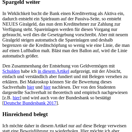
Spargeld weiter
In Wirklichkeit bucht die Bank einen Kreditvertrag als Aktiva ein,
dadurch entsteht ein Spielraum auf der Passiva-Seite, so entsteht
NEUES Giralgeld, das nun dem Kreditnehmer zur Zahlung zur
Verfügung steht. Spareinlagen werden für diesen Vorgang nur
gebraucht, weil dies die Gesetzgebung vorschreibt. Aber mit neuem
Giralgeld steigen automatisch die Spareinlagen und deshalb
begrenzen sie die Kreditschöpfung so wenig wie eine Linie, die man
auf einen Luftballon malt. Bläst man den Ballon auf, wird die Linie
automatisch größer.
Den Zusammenhang der Entstehung von Geldvermögen mit
Schulden
habe ich
in diesem Artikel
aufgezeigt, mit der Absicht,
einfach und verständlich aber fundiert und mit Belegen versehen zu
erklären. Bei Makroskop können Sie die Bewertung dieses
Sachverhalts
hier
und
hier
nachlesen. Der von den Studenten
dargestellte Sachverhalt ist theoretisch und empirisch nachgewiesen
[z.B.
hier
] und wird auch von der Bundesbank so bestätigt
[
Deutsche Bundesbank 2017
].
Hinreichend belegt
Ich möchte daher in diesem Artikel nur auf diese Belege verweisen
statt eine Beweisführung zu wiederholen. Hier möchte ich aber