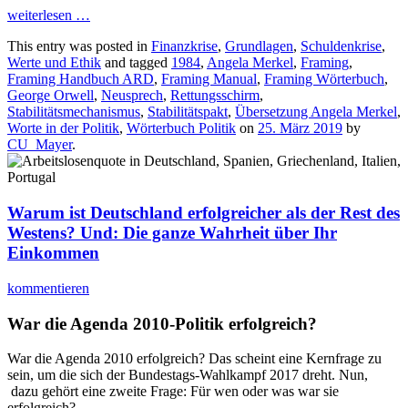
weiterlesen
…
This entry was posted in
Finanzkrise
,
Grundlagen
,
Schuldenkrise
,
Werte und Ethik
and tagged
1984
,
Angela Merkel
,
Framing
,
Framing Handbuch ARD
,
Framing Manual
,
Framing Wörterbuch
,
George Orwell
,
Neusprech
,
Rettungsschirm
,
Stabilitätsmechanismus
,
Stabilitätspakt
,
Übersetzung Angela Merkel
,
Worte in der Politik
,
Wörterbuch Politik
on
25. März 2019
by
CU_Mayer
.
Warum ist Deutschland erfolgreicher als der Rest des
Westens? Und: Die ganze Wahrheit über Ihr
Einkommen
kommentieren
War die Agenda 2010-Politik erfolgreich?
War die Agenda 2010 erfolgreich? Das scheint eine Kernfrage zu
sein, um die sich der Bundestags-Wahlkampf 2017 dreht. Nun,
dazu gehört eine zweite Frage: Für wen oder was war sie
erfolgreich?