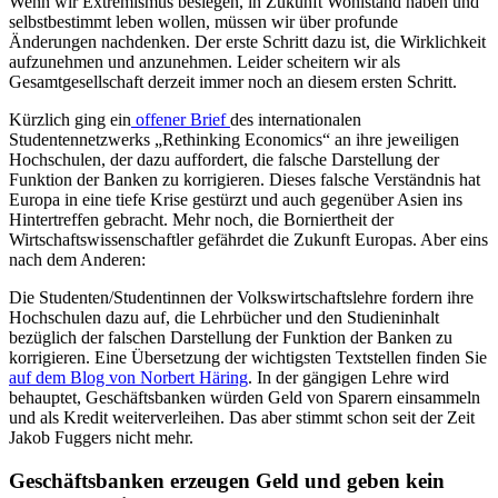
Wenn wir Extremismus besiegen, in Zukunft Wohlstand haben und
selbstbestimmt leben wollen, müssen wir über profunde
Änderungen nachdenken. Der erste Schritt dazu ist, die Wirklichkeit
aufzunehmen und anzunehmen. Leider scheitern wir als
Gesamtgesellschaft derzeit immer noch an diesem ersten Schritt.
Kürzlich ging ein
offener Brief
des internationalen
Studentennetzwerks „Rethinking Economics“ an ihre jeweiligen
Hochschulen, der dazu auffordert, die falsche Darstellung der
Funktion der Banken zu korrigieren. Dieses falsche Verständnis hat
Europa in eine tiefe Krise gestürzt und auch gegenüber Asien ins
Hintertreffen gebracht. Mehr noch, die Borniertheit der
Wirtschaftswissenschaftler gefährdet die Zukunft Europas. Aber eins
nach dem Anderen:
Die Studenten/Studentinnen der Volkswirtschaftslehre fordern ihre
Hochschulen dazu auf, die Lehrbücher und den Studieninhalt
bezüglich der falschen Darstellung der Funktion der Banken zu
korrigieren. Eine Übersetzung der wichtigsten Textstellen finden Sie
auf dem Blog von Norbert Häring
. In der gängigen Lehre wird
behauptet, Geschäftsbanken würden Geld von Sparern einsammeln
und als Kredit weiterverleihen. Das aber stimmt schon seit der Zeit
Jakob Fuggers nicht mehr.
Geschäftsbanken erzeugen Geld und geben kein