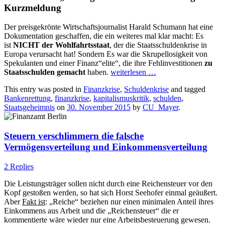
Kurzmeldung
Der preisgekrönte Wirtschaftsjournalist Harald Schumann hat eine
Dokumentation geschaffen, die ein weiteres mal klar macht: Es
ist
NICHT der Wohlfahrtsstaat
, der die Staatsschuldenkrise in
Europa verursacht hat! Sondern Es war die Skrupellosigkeit von
Spekulanten und einer Finanz“elite“, die ihre Fehlinvestitionen
zu
Staatsschulden gemacht
haben.
weiterlesen
…
This entry was posted in
Finanzkrise
,
Schuldenkrise
and tagged
Bankenrettung
,
finanzkrise
,
kapitalismuskritik
,
schulden
,
Staatsgeheimnis
on
30. November 2015
by
CU_Mayer
.
Steuern verschlimmern die falsche
Vermögensverteilung und Einkommensverteilung
2 Replies
Die Leistungsträger sollen nicht durch eine Reichensteuer vor den
Kopf gestoßen werden, so hat sich Horst Seehofer einmal geäußert.
Aber
Fakt ist
: „Reiche“ beziehen nur einen minimalen Anteil ihres
Einkommens aus Arbeit und die „Reichensteuer“ die er
kommentierte wäre wieder nur eine Arbeitsbesteuerung gewesen.