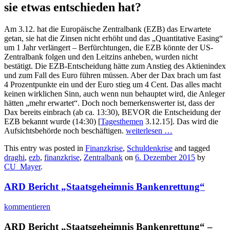
sie etwas entschieden hat?
Am 3.12. hat die Europäische Zentralbank (EZB) das Erwartete
getan, sie hat die Zinsen nicht erhöht und das „Quantitative Easing“
um 1 Jahr verlängert – Berfürchtungen, die EZB könnte der US-
Zentralbank folgen und den Leitzins anheben, wurden nicht
bestätigt. Die EZB-Entscheidung hätte zum Anstieg des Aktienindex
und zum Fall des Euro führen müssen. Aber der Dax brach um fast
4 Prozentpunkte ein und der Euro stieg um 4 Cent. Das alles macht
keinen wirklichen Sinn, auch wenn nun behauptet wird, die Anleger
hätten „mehr erwartet“. Doch noch bemerkenswerter ist, dass der
Dax bereits einbrach (ab ca. 13:30), BEVOR die Entscheidung der
EZB bekannt wurde (14:30) [
Tagesthemen
3.12.15]. Das wird die
Aufsichtsbehörde noch beschäftigen.
weiterlesen
…
This entry was posted in
Finanzkrise
,
Schuldenkrise
and tagged
draghi
,
ezb
,
finanzkrise
,
Zentralbank
on
6. Dezember 2015
by
CU_Mayer
.
ARD Bericht „Staatsgeheimnis Bankenrettung“
kommentieren
ARD Bericht „Staatsgeheimnis Bankenrettung“ –