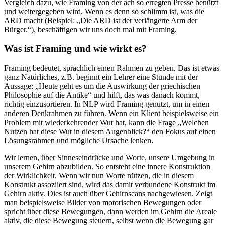
Vergleich dazu, wie Framing von der ach so erregten Presse benützt
und weitergegeben wird. Wenn es denn so schlimm ist, was die
ARD macht (Beispiel: „Die ARD ist der verlängerte Arm der
Bürger.“), beschäftigen wir uns doch mal mit Framing.
Was ist Framing und wie wirkt es?
Framing bedeutet, sprachlich einen Rahmen zu geben. Das ist etwas
ganz Natürliches, z.B. beginnt ein Lehrer eine Stunde mit der
Aussage: „Heute geht es um die Auswirkung der griechischen
Philosophie auf die Antike“ und hilft, das was danach kommt,
richtig einzusortieren. In NLP wird Framing genutzt, um in einen
anderen Denkrahmen zu führen. Wenn ein Klient beispielsweise ein
Problem mit wiederkehrender Wut hat, kann die Frage „Welchen
Nutzen hat diese Wut in diesem Augenblick?“ den Fokus auf einen
Lösungsrahmen und mögliche Ursache lenken.
Wir lernen, über Sinneseindrücke und Worte, unsere Umgebung in
unserem Gehirn abzubilden. So entsteht eine innere Konstruktion
der Wirklichkeit. Wenn wir nun Worte nützen, die in diesem
Konstrukt assoziiert sind, wird das damit verbundene Konstrukt im
Gehirn aktiv. Dies ist auch über Gehirnscans nachgewiesen. Zeigt
man beispielsweise Bilder von motorischen Bewegungen oder
spricht über diese Bewegungen, dann werden im Gehirn die Areale
aktiv, die diese Bewegung steuern, selbst wenn die Bewegung gar