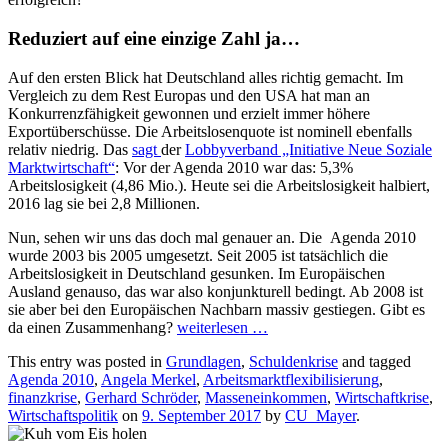
Reduziert auf eine einzige Zahl ja…
Auf den ersten Blick hat Deutschland alles richtig gemacht. Im
Vergleich zu dem Rest Europas und den USA hat man an
Konkurrenzfähigkeit gewonnen und erzielt immer höhere
Exportüberschüsse. Die Arbeitslosenquote ist nominell ebenfalls
relativ niedrig. Das
sagt
der
Lobbyverband „Initiative Neue Soziale
Marktwirtschaft“
: Vor der Agenda 2010 war das: 5,3%
Arbeitslosigkeit (4,86 Mio.). Heute sei die Arbeitslosigkeit halbiert,
2016 lag sie bei 2,8 Millionen.
Nun, sehen wir uns das doch mal genauer an. Die Agenda 2010
wurde 2003 bis 2005 umgesetzt. Seit 2005 ist tatsächlich die
Arbeitslosigkeit in Deutschland gesunken. Im Europäischen
Ausland genauso, das war also konjunkturell bedingt. Ab 2008 ist
sie aber bei den Europäischen Nachbarn massiv gestiegen. Gibt es
da einen Zusammenhang?
weiterlesen
…
This entry was posted in
Grundlagen
,
Schuldenkrise
and tagged
Agenda 2010
,
Angela Merkel
,
Arbeitsmarktflexibilisierung
,
finanzkrise
,
Gerhard Schröder
,
Masseneinkommen
,
Wirtschaftkrise
,
Wirtschaftspolitik
on
9. September 2017
by
CU_Mayer
.