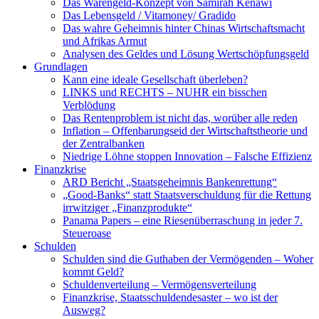
Das Warengeld-Konzept von Samirah Kenawi
Das Lebensgeld / Vitamoney/ Gradido
Das wahre Geheimnis hinter Chinas Wirtschaftsmacht
und Afrikas Armut
Analysen des Geldes und Lösung Wertschöpfungsgeld
Grundlagen
Kann eine ideale Gesellschaft überleben?
LINKS und RECHTS – NUHR ein bisschen
Verblödung
Das Rentenproblem ist nicht das, worüber alle reden
Inflation – Offenbarungseid der Wirtschaftstheorie und
der Zentralbanken
Niedrige Löhne stoppen Innovation – Falsche Effizienz
Finanzkrise
ARD Bericht „Staatsgeheimnis Bankenrettung“
„Good-Banks“ statt Staatsverschuldung für die Rettung
irrwitziger „Finanzprodukte“
Panama Papers – eine Riesenüberraschung in jeder 7.
Steueroase
Schulden
Schulden sind die Guthaben der Vermögenden – Woher
kommt Geld?
Schuldenverteilung – Vermögensverteilung
Finanzkrise, Staatsschuldendesaster – wo ist der
Ausweg?