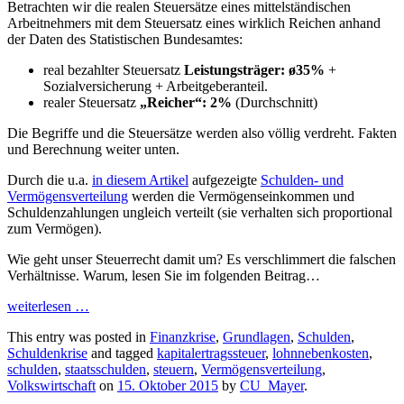
Betrachten wir die realen Steuersätze eines mittelständischen
Arbeitnehmers mit dem Steuersatz eines wirklich Reichen anhand
der Daten des Statistischen Bundesamtes:
real bezahlter Steuersatz
Leistungsträger: ø35%
+
Sozialversicherung + Arbeitgeberanteil.
realer Steuersatz
„Reicher“: 2%
(Durchschnitt)
Die Begriffe und die Steuersätze werden also völlig verdreht. Fakten
und Berechnung weiter unten.
Durch die u.a.
in diesem Artikel
aufgezeigte
Schulden- und
Vermögensverteilung
werden die Vermögenseinkommen und
Schuldenzahlungen ungleich verteilt (sie verhalten sich proportional
zum Vermögen).
Wie geht unser Steuerrecht damit um? Es verschlimmert die falschen
Verhältnisse. Warum, lesen Sie im folgenden Beitrag…
weiterlesen
…
This entry was posted in
Finanzkrise
,
Grundlagen
,
Schulden
,
Schuldenkrise
and tagged
kapitalertragssteuer
,
lohnnebenkosten
,
schulden
,
staatsschulden
,
steuern
,
Vermögensverteilung
,
Volkswirtschaft
on
15. Oktober 2015
by
CU_Mayer
.