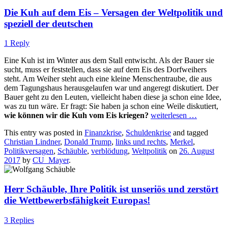
Die Kuh auf dem Eis – Versagen der Weltpolitik und
speziell der deutschen
1 Reply
Eine Kuh ist im Winter aus dem Stall entwischt. Als der Bauer sie
sucht, muss er feststellen, dass sie auf dem Eis des Dorfweihers
steht. Am Weiher steht auch eine kleine Menschentraube, die aus
dem Tagungshaus herausgelaufen war und angeregt diskutiert. Der
Bauer geht zu den Leuten, vielleicht haben diese ja schon eine Idee,
was zu tun wäre. Er fragt: Sie haben ja schon eine Weile diskutiert,
wie können wir die Kuh vom Eis kriegen?
weiterlesen
…
This entry was posted in
Finanzkrise
,
Schuldenkrise
and tagged
Christian Lindner
,
Donald Trump
,
links und rechts
,
Merkel
,
Politikversagen
,
Schäuble
,
verblödung
,
Weltpolitik
on
26. August
2017
by
CU_Mayer
.
Herr Schäuble, Ihre Politik ist unseriös und zerstört
die Wettbewerbsfähigkeit Europas!
3 Replies