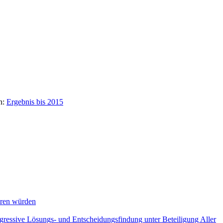
n:
Ergebnis bis 2015
eren würden
ogressive Lösungs- und Entscheidungsfindung unter Beteiligung Aller