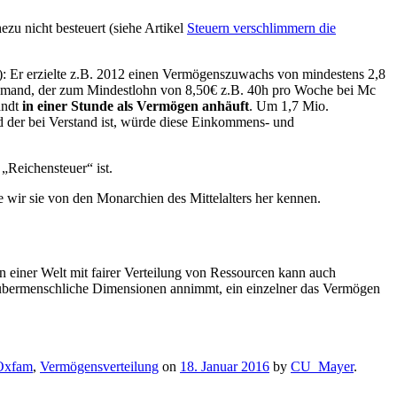
zu nicht besteuert (siehe Artikel
Steuern verschlimmern die
): Er erzielte z.B. 2012 einen Vermögenszuwachs von mindestens 2,8
wie jemand, der zum Mindestlohn von 8,50€ z.B. 40h pro Woche bei Mc
andt
in einer Stunde als Vermögen anhäuft
. Um 1,7 Mio.
 der bei Verstand ist, würde diese Einkommens- und
„Reichensteuer“ ist.
 wir sie von den Monarchien des Mittelalters her kennen.
 einer Welt mit fairer Verteilung von Ressourcen kann auch
m übermenschliche Dimensionen annimmt, ein einzelner das Vermögen
Oxfam
,
Vermögensverteilung
on
18. Januar 2016
by
CU_Mayer
.