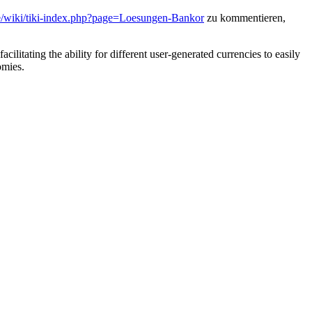
.de/wiki/tiki-index.php?page=Loesungen-Bankor
zu kommentieren,
ilitating the ability for different user-generated currencies to easily
omies.