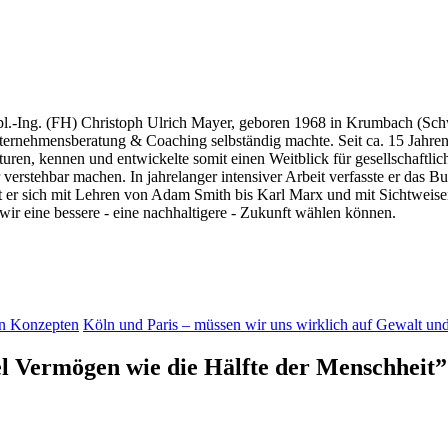
.-Ing. (FH) Christoph Ulrich Mayer, geboren 1968 in Krumbach (Schwab
nternehmensberatung & Coaching selbständig machte. Seit ca. 15 Jahren ar
uren, kennen und entwickelte somit einen Weitblick für gesellschaft
ser verstehbar machen. In jahrelanger intensiver Arbeit verfasste e
 er sich mit Lehren von Adam Smith bis Karl Marx und mit Sichtweis
wir eine bessere - eine nachhaltigere - Zukunft wählen können.
en Konzepten
Köln und Paris – müssen wir uns wirklich auf Gewalt und
l Vermögen wie die Hälfte der Menschheit
”