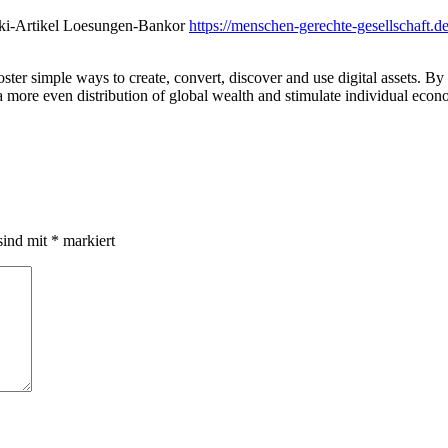
Wiki-Artikel Loesungen-Bankor
https://menschen-gerechte-gesellschaft
r simple ways to create, convert, discover and use digital assets. By fac
a more even distribution of global wealth and stimulate individual econ
sind mit
*
markiert