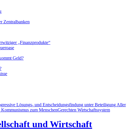
g
der Zentralbanken
rrwitziger „Finanzprodukte“
eueroase
 kommt Geld?
?
isse
ogressive Lösungs- und Entscheidungsfindung unter Beteiligung Aller
d Kommunismus zum MenschenGerechten Wirtschaftssystem
llschaft und Wirtschaft