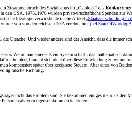
d dem Zusammenbruch des Sozialismus im „Ostblock“ das
Konkurrenzmo
 in den USA. 1976..1978 wurden privatwirtschaftliche Spenden zur W
stische Ideologie verwirklichte (siehe Artikel „
Staatsverschuldung in 
m wurde von von den reichsten 10% vereinnahmt (bei
StateOfWorkingA
 die Ursache. Und wieder andere sind der Ansicht, dass die immer sch
 hervor. Wenn man einerseits ein System schafft, das mathematisch daf
für eliminiert, braucht sich nicht über diese Entwicklung zu wundern 
 man kompensiert später über geeignete Steuern. Aber eines von Beidem
völlig falsche Richtung.
sträger nicht das Problem sind. Sie bekommen einiges mehr als den Mind
he Personen als Vermögenseinkommen kassieren.