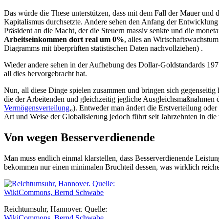
Das würde die These unterstützen, dass mit dem Fall der Mauer un
Kapitalismus durchsetzte. Andere sehen den Anfang der Entwicklung
Präsident an die Macht, der die Steuern massiv senkte und die monetari
Arbeitseinkommen dort real um 0%
, alles an Wirtschaftswachstu
Diagramms mit überprüften statistischen Daten nachvollziehen) .
Wieder andere sehen in der Aufhebung des Dollar-Goldstandards 1971
all dies hervorgebracht hat.
Nun, all diese Dinge spielen zusammen und bringen sich gegenseitig
die der Arbeitenden und gleichzeitig jegliche Ausgleichsmaßnahmen da
Vermögensverteilung
„). Entweder man ändert die Erstverteilung oder
Art und Weise der Globalisierung jedoch führt seit Jahrzehnten in die 
Von wegen Besserverdienende
Man muss endlich einmal klarstellen, dass Besserverdienende Leistung
bekommen nur einen minimalen Bruchteil dessen, was wirklich reic
Reichtumsuhr, Hannover. Quelle:
WikiCommons, Bernd Schwabe