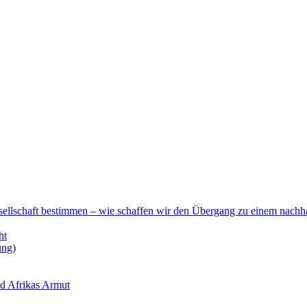
esellschaft bestimmen – wie schaffen wir den Übergang zu einem nachha
ht
ung)
nd Afrikas Armut