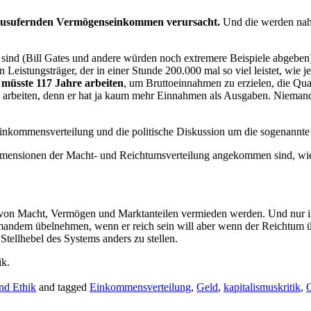
ausufernden Vermögenseinkommen verursacht.
Und die werden nahe
sind (Bill Gates und andere würden noch extremere Beispiele abgeben
ein Leistungsträger, der in einer Stunde 200.000 mal so viel leistet, 
müsste 117 Jahre arbeiten
, um Bruttoeinnahmen zu erzielen, die Qu
 arbeiten, denn er hat ja kaum mehr Einnahmen als Ausgaben. Niemand
 Einkommensverteilung und die politische Diskussion um die sogenannte 
 Dimensionen der Macht- und Reichtumsverteilung angekommen sind, wie
n von Macht, Vermögen und Marktanteilen vermieden werden. Und nur in
niemandem übelnehmen, wenn er reich sein will aber wenn der Reichtu
tellhebel des Systems anders zu stellen.
ik.
nd Ethik
and tagged
Einkommensverteilung
,
Geld
,
kapitalismuskritik
,