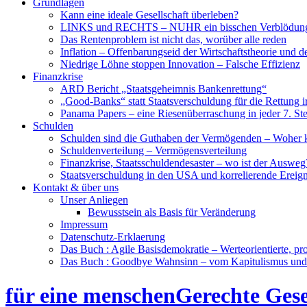
Grundlagen
Kann eine ideale Gesellschaft überleben?
LINKS und RECHTS – NUHR ein bisschen Verblödun
Das Rentenproblem ist nicht das, worüber alle reden
Inflation – Offenbarungseid der Wirtschaftstheorie und 
Niedrige Löhne stoppen Innovation – Falsche Effizienz
Finanzkrise
ARD Bericht „Staatsgeheimnis Bankenrettung“
„Good-Banks“ statt Staatsverschuldung für die Rettung i
Panama Papers – eine Riesenüberraschung in jeder 7. St
Schulden
Schulden sind die Guthaben der Vermögenden – Woher
Schuldenverteilung – Vermögensverteilung
Finanzkrise, Staatsschuldendesaster – wo ist der Ausweg
Staatsverschuldung in den USA und korrelierende Ereign
Kontakt & über uns
Unser Anliegen
Bewusstsein als Basis für Veränderung
Impressum
Datenschutz-Erklaerung
Das Buch : Agile Basisdemokratie – Werteorientierte, pr
Das Buch : Goodbye Wahnsinn – vom Kapitulismus un
für eine menschenGerechte Gese