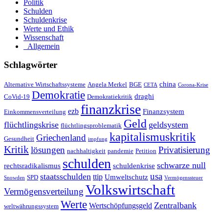
Politik
Schulden
Schuldenkrise
Werte und Ethik
Wissenschaft
_Allgemein
Schlagwörter
china
Alternative Wirtschaftssysteme
Angela Merkel
BGE
CETA
Corona-Krise
Demokratie
draghi
CoVid-19
Demokratiekritik
finanzkrise
ezb
Finanzsystem
Einkommensverteilung
Geld
flüchtlingskrise
geldsystem
flüchtlingsproblematik
kapitalismuskritik
Griechenland
Gesundheit
impfung
Kritik
Privatisierung
lösungen
nachhaltigkeit
pandemie
Petition
schulden
schwarze null
rechtsradikalismus
schuldenkrise
staatsschulden
usa
ttip
Umweltschutz
SPD
Snowden
Vermögenssteuer
Volkswirtschaft
Vermögensverteilung
Werte
Zentralbank
Wertschöpfungsgeld
weltwährungssystem