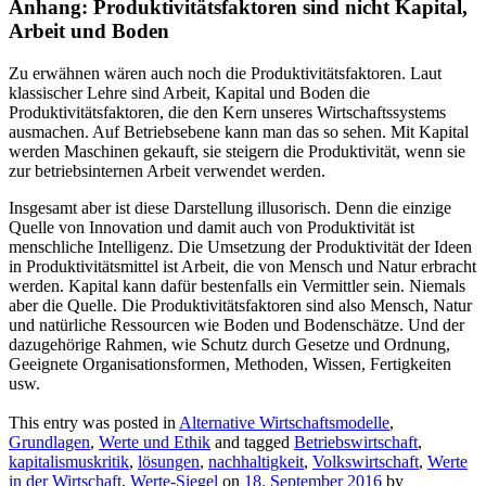
Anhang: Produktivitätsfaktoren sind nicht Kapital,
Arbeit und Boden
Zu erwähnen wären auch noch die Produktivitätsfaktoren. Laut
klassischer Lehre sind Arbeit, Kapital und Boden die
Produktivitätsfaktoren, die den Kern unseres Wirtschaftssystems
ausmachen. Auf Betriebsebene kann man das so sehen. Mit Kapital
werden Maschinen gekauft, sie steigern die Produktivität, wenn sie
zur betriebsinternen Arbeit verwendet werden.
Insgesamt aber ist diese Darstellung illusorisch. Denn die einzige
Quelle von Innovation und damit auch von Produktivität ist
menschliche Intelligenz. Die Umsetzung der Produktivität der Ideen
in Produktivitätsmittel ist Arbeit, die von Mensch und Natur erbracht
werden. Kapital kann dafür bestenfalls ein Vermittler sein. Niemals
aber die Quelle. Die Produktivitätsfaktoren sind also Mensch, Natur
und natürliche Ressourcen wie Boden und Bodenschätze. Und der
dazugehörige Rahmen, wie Schutz durch Gesetze und Ordnung,
Geeignete Organisationsformen, Methoden, Wissen, Fertigkeiten
usw.
This entry was posted in
Alternative Wirtschaftsmodelle
,
Grundlagen
,
Werte und Ethik
and tagged
Betriebswirtschaft
,
kapitalismuskritik
,
lösungen
,
nachhaltigkeit
,
Volkswirtschaft
,
Werte
in der Wirtschaft
,
Werte-Siegel
on
18. September 2016
by