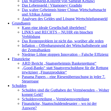
Das Warengeld-Konzept von Samirah Kenawi
Das Lebensgeld / Vitamoney/ Gradido
Das wahre Geheimnis hinter Chinas Wirtschaftsmacht
und Afrikas Armut
Analysen des Geldes und Lösung Wertschöpfungsgeld
Grundlagen
Kann eine ideale Gesellschaft überleben?
LINKS und RECHTS – NUHR ein bisschen
Verblödung
Das Rentenproblem ist nicht das, worüber alle reden
Inflation – Offenbarungseid der Wirtschaftstheorie und
der Zentralbanken
Niedrige Löhne stoppen Innovation – Falsche Effizienz
Finanzkrise
ARD Bericht „Staatsgeheimnis Bankenrettung“
„Good-Banks“ statt Staatsverschuldung für die Rettung
irrwitziger „Finanzprodukte“
Panama Papers – eine Riesenüberraschung in jeder 7.
Steueroase
Schulden
Schulden sind die Guthaben der Vermögenden – Woher
kommt Geld?
Schuldenverteilung – Vermögensverteilung
Finanzkrise, Staatsschuldendesaster – wo ist der
Ausweg?