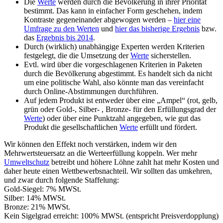
Die
Werte
werden durch die Bevölkerung in ihrer Priorität
bestimmt. Das kann in einfacher Form geschehen, indem
Kontraste gegeneinander abgewogen werden –
hier eine
Umfrage zu den Werten
und
hier das bisherige Ergebnis
bzw.
das
Ergebnis bis 2014
.
Durch (wirklich) unabhängige Experten werden Kriterien
festgelegt, die die Umsetzung der
Werte
sicherstellen.
Evtl. wird über die vorgeschlagenen Kriterien in Paketen
durch die Bevölkerung abgestimmt. Es handelt sich da nicht
um eine politische Wahl, also könnte man das vereinfacht
durch Online-Abstimmungen durchführen.
Auf jedem Produkt ist entweder über eine „Ampel“ (rot, gelb,
grün oder Gold-, Silber- , Bronze- für den Erfüllungsgrad der
Werte
) oder über eine Punktzahl angegeben, wie gut das
Produkt die gesellschaftlichen
Werte
erfüllt und fördert.
Wir können den Effekt noch verstärken, indem wir den
Mehrwertsteuersatz an die Werteerfüllung koppeln. Wer mehr
Umweltschutz
betreibt und höhere Löhne zahlt hat mehr Kosten und
daher heute einen Wettbewerbsnachteil. Wir sollten das umkehren,
und zwar durch folgende Staffelung:
Gold-Siegel: 7% MWSt.
Silber: 14% MWSt.
Bronze: 21% MWSt.
Kein Sigelgrad erreicht: 100% MWSt. (entspricht Preisverdopplung)