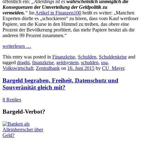
öffentlich ein:
„Allerdings ist es
wahrscheinlich unmöglich die
Konsequenzen der Umverteilung der Geldpolitik zu
vermeiden.
“
Im
Artikel in Finanzen100
heißt es weiter: „Manchen
Experten dürfte es „schockieren“ zu hören, dass vom Kauf wertloser
Papiere, um die Kurse in den Himmel zu treiben, das obere eine
Prozent der Bevölkerung profitiert, das mehr Papiere besitzt als die
anderen 99 Prozent zusammen.“
weiterlesen
…
This entry was posted in
Finanzkrise
,
Schulden
,
Schuldenkrise
and
tagged
draghi
,
finanzkrise
,
geldsystem
,
schulden
,
usa
,
Volkswirtschaft
,
Zentralbank
on
16. Juni 2015
by
CU_Mayer
.
Bargeld begraben, Freiheit, Datenschutz und
Souveränität gleich mit?
8 Replies
Bargeld-Verbot?