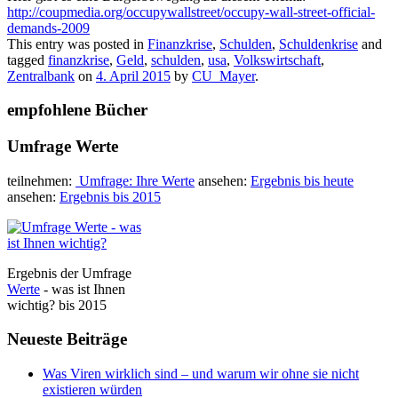
http://coupmedia.org/occupywallstreet/occupy-wall-street-official-
demands-2009
This entry was posted in
Finanzkrise
,
Schulden
,
Schuldenkrise
and
tagged
finanzkrise
,
Geld
,
schulden
,
usa
,
Volkswirtschaft
,
Zentralbank
on
4. April 2015
by
CU_Mayer
.
empfohlene Bücher
Umfrage Werte
teilnehmen:
Umfrage: Ihre Werte
ansehen:
Ergebnis bis heute
ansehen:
Ergebnis bis 2015
Ergebnis der Umfrage
Werte
- was ist Ihnen
wichtig? bis 2015
Neueste Beiträge
Was Viren wirklich sind – und warum wir ohne sie nicht
existieren würden