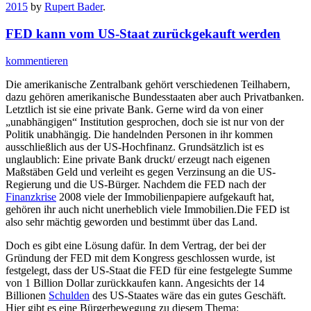
2015
by
Rupert Bader
.
FED kann vom US-Staat zurückgekauft werden
kommentieren
Die amerikanische Zentralbank gehört verschiedenen Teilhabern,
dazu gehören amerikanische Bundesstaaten aber auch Privatbanken.
Letztlich ist sie eine private Bank. Gerne wird da von einer
„unabhängigen“ Institution gesprochen, doch sie ist nur von der
Politik unabhängig. Die handelnden Personen in ihr kommen
ausschließlich aus der US-Hochfinanz. Grundsätzlich ist es
unglaublich: Eine private Bank druckt/ erzeugt nach eigenen
Maßstäben Geld und verleiht es gegen Verzinsung an die US-
Regierung und die US-Bürger. Nachdem die FED nach der
Finanzkrise
2008 viele der Immobilienpapiere aufgekauft hat,
gehören ihr auch nicht unerheblich viele Immobilien.Die FED ist
also sehr mächtig geworden und bestimmt über das Land.
Doch es gibt eine Lösung dafür. In dem Vertrag, der bei der
Gründung der FED mit dem Kongress geschlossen wurde, ist
festgelegt, dass der US-Staat die FED für eine festgelegte Summe
von 1 Billion Dollar zurückkaufen kann. Angesichts der 14
Billionen
Schulden
des US-Staates wäre das ein gutes Geschäft.
Hier gibt es eine Bürgerbewegung zu diesem Thema: