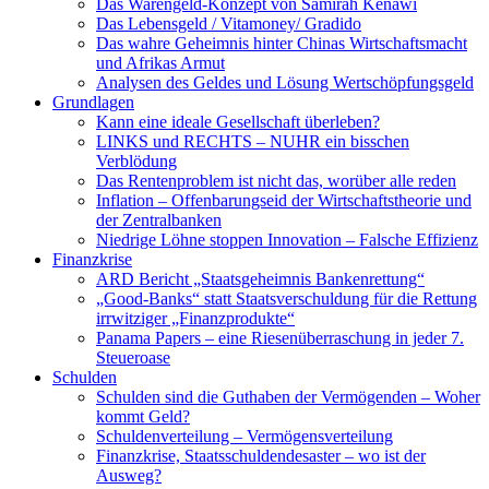
Das Warengeld-Konzept von Samirah Kenawi
Das Lebensgeld / Vitamoney/ Gradido
Das wahre Geheimnis hinter Chinas Wirtschaftsmacht
und Afrikas Armut
Analysen des Geldes und Lösung Wertschöpfungsgeld
Grundlagen
Kann eine ideale Gesellschaft überleben?
LINKS und RECHTS – NUHR ein bisschen
Verblödung
Das Rentenproblem ist nicht das, worüber alle reden
Inflation – Offenbarungseid der Wirtschaftstheorie und
der Zentralbanken
Niedrige Löhne stoppen Innovation – Falsche Effizienz
Finanzkrise
ARD Bericht „Staatsgeheimnis Bankenrettung“
„Good-Banks“ statt Staatsverschuldung für die Rettung
irrwitziger „Finanzprodukte“
Panama Papers – eine Riesenüberraschung in jeder 7.
Steueroase
Schulden
Schulden sind die Guthaben der Vermögenden – Woher
kommt Geld?
Schuldenverteilung – Vermögensverteilung
Finanzkrise, Staatsschuldendesaster – wo ist der
Ausweg?