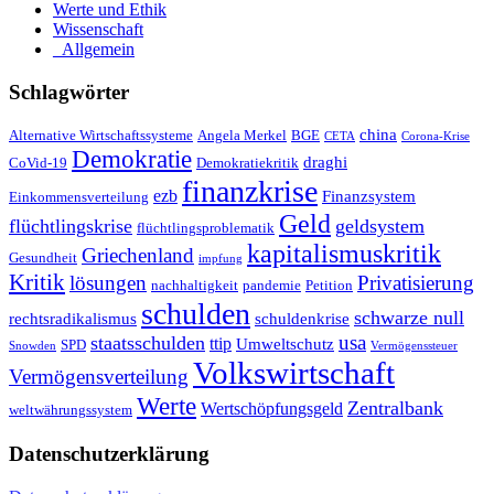
Werte und Ethik
Wissenschaft
_Allgemein
Schlagwörter
china
Alternative Wirtschaftssysteme
Angela Merkel
BGE
CETA
Corona-Krise
Demokratie
draghi
CoVid-19
Demokratiekritik
finanzkrise
ezb
Finanzsystem
Einkommensverteilung
Geld
flüchtlingskrise
geldsystem
flüchtlingsproblematik
kapitalismuskritik
Griechenland
Gesundheit
impfung
Kritik
Privatisierung
lösungen
nachhaltigkeit
pandemie
Petition
schulden
schwarze null
rechtsradikalismus
schuldenkrise
staatsschulden
usa
ttip
Umweltschutz
SPD
Snowden
Vermögenssteuer
Volkswirtschaft
Vermögensverteilung
Werte
Zentralbank
Wertschöpfungsgeld
weltwährungssystem
Datenschutzerklärung