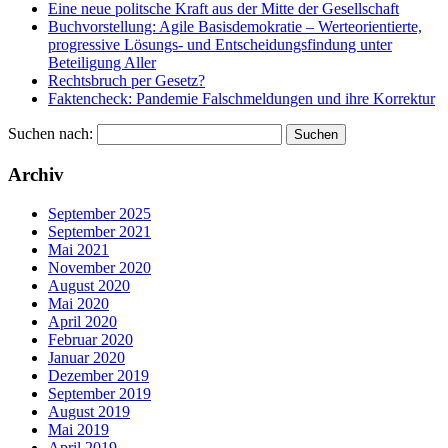
Eine neue politsche Kraft aus der Mitte der Gesellschaft
Buchvorstellung: Agile Basisdemokratie – Werteorientierte,
progressive Lösungs- und Entscheidungsfindung unter
Beteiligung Aller
Rechtsbruch per Gesetz?
Faktencheck: Pandemie Falschmeldungen und ihre Korrektur
Suchen nach:
Archiv
September 2025
September 2021
Mai 2021
November 2020
August 2020
Mai 2020
April 2020
Februar 2020
Januar 2020
Dezember 2019
September 2019
August 2019
Mai 2019
April 2019