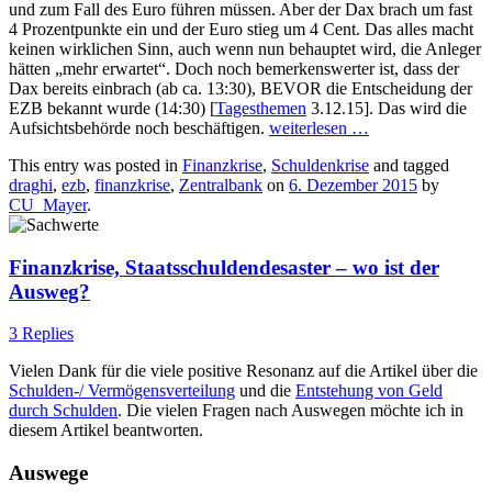
und zum Fall des Euro führen müssen. Aber der Dax brach um fast
4 Prozentpunkte ein und der Euro stieg um 4 Cent. Das alles macht
keinen wirklichen Sinn, auch wenn nun behauptet wird, die Anleger
hätten „mehr erwartet“. Doch noch bemerkenswerter ist, dass der
Dax bereits einbrach (ab ca. 13:30), BEVOR die Entscheidung der
EZB bekannt wurde (14:30) [
Tagesthemen
3.12.15]. Das wird die
Aufsichtsbehörde noch beschäftigen.
weiterlesen
…
This entry was posted in
Finanzkrise
,
Schuldenkrise
and tagged
draghi
,
ezb
,
finanzkrise
,
Zentralbank
on
6. Dezember 2015
by
CU_Mayer
.
Finanzkrise, Staatsschuldendesaster – wo ist der
Ausweg?
3 Replies
Vielen Dank für die viele positive Resonanz auf die Artikel über die
Schulden-/ Vermögensverteilung
und die
Entstehung von Geld
durch Schulden
. Die vielen Fragen nach Auswegen möchte ich in
diesem Artikel beantworten.
Auswege