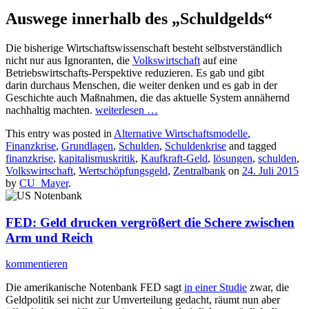
Auswege innerhalb des „Schuldgelds“
Die bisherige Wirtschaftswissenschaft besteht selbstverständlich
nicht nur aus Ignoranten, die
Volkswirtschaft
auf eine
Betriebswirtschafts-Perspektive reduzieren. Es gab und gibt
darin durchaus Menschen, die weiter denken und es gab in der
Geschichte auch Maßnahmen, die das aktuelle System annähernd
nachhaltig machten.
weiterlesen
…
This entry was posted in
Alternative Wirtschaftsmodelle
,
Finanzkrise
,
Grundlagen
,
Schulden
,
Schuldenkrise
and tagged
finanzkrise
,
kapitalismuskritik
,
Kaufkraft-Geld
,
lösungen
,
schulden
,
Volkswirtschaft
,
Wertschöpfungsgeld
,
Zentralbank
on
24. Juli 2015
by
CU_Mayer
.
FED: Geld drucken vergrößert die Schere zwischen
Arm und Reich
kommentieren
Die amerikanische Notenbank FED sagt
in einer Studie
zwar, die
Geldpolitik sei nicht zur Umverteilung gedacht, räumt nun aber