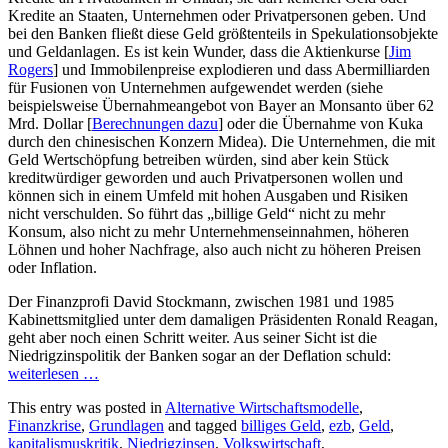
Kredite an Staaten, Unternehmen oder Privatpersonen geben. Und
bei den Banken fließt diese Geld größtenteils in Spekulationsobjekte
und Geldanlagen. Es ist kein Wunder, dass die Aktienkurse [
Jim
Rogers
] und Immobilenpreise explodieren und dass Abermilliarden
für Fusionen von Unternehmen aufgewendet werden (siehe
beispielsweise Übernahmeangebot von Bayer an Monsanto über 62
Mrd. Dollar [
Berechnungen dazu
] oder die Übernahme von Kuka
durch den chinesischen Konzern Midea). Die Unternehmen, die mit
Geld Wertschöpfung betreiben würden, sind aber kein Stück
kreditwürdiger geworden und auch Privatpersonen wollen und
können sich in einem Umfeld mit hohen Ausgaben und Risiken
nicht verschulden. So führt das „billige Geld“ nicht zu mehr
Konsum, also nicht zu mehr Unternehmenseinnahmen, höheren
Löhnen und hoher Nachfrage, also auch nicht zu höheren Preisen
oder Inflation.
Der Finanzprofi David Stockmann, zwischen 1981 und 1985
Kabinettsmitglied unter dem damaligen Präsidenten Ronald Reagan,
geht aber noch einen Schritt weiter. Aus seiner Sicht ist die
Niedrigzinspolitik der Banken sogar an der Deflation schuld:
weiterlesen
…
This entry was posted in
Alternative Wirtschaftsmodelle
,
Finanzkrise
,
Grundlagen
and tagged
billiges Geld
,
ezb
,
Geld
,
kapitalismuskritik
,
Niedrigzinsen
,
Volkswirtschaft
,