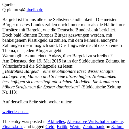
Quelle:
Q.pictures@
pixelio.de
Bargeld ist für uns alle eine Selbstverständlichkeit. Die meisten
Bürger unseres Landes zahlen noch immer mehr als die Hälfte ihrer
Umsätze mit Bargeld, wie die Deutsche Bundesbank berichtet.
Doch bald könnten Europas Bürger gezwungen werden, mit
bankeigenem Plastikgeld zu zahlen, mit dem keinerlei anonyme
Zahlungen mehr möglich sind. Die Tragweite macht das zu einem
Thema, das jeden Bürger angeht.
Warum gibt es nun einen Anlass, über Bargeld zu schreiben?
Am Dienstag, den 19. Mai 2015 ist in der Süddeutschen Zeitung im
Wirtschaftsteil die Schlagzeile zu lesen:
„Bedrohtes Bargeld – eine revolutionäre Idee: Wissenschaftler
schlagen vor, Münzen und Scheine abzuschaffen. Notenbanken
beschäftigen sich ernsthaft mit solchen Modellen. Sie könnten so
höhere Strafzinsen für Sparer durchsetzen“
(Süddeutsche Zeitung
Nr. 113)
Auf derselben Seite steht weiter unten:
weiterlesen
…
This entry was posted in
Aktuelles
,
Alternative Wirtschaftsmodelle
,
Finanzkrise
and tagged
Geld
,
Kritik
,
Werte
,
Zentralbank
on
8. Juni