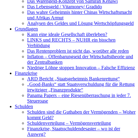
Das Warengeld-Konzept von Samirah Kenawi
Das Lebensgeld / Vitamoney/ Gradido
Das wahre Geheimnis hinter Chinas Wirtschaftsmacht
und Afrikas Armut
Analysen des Geldes und Lösung Wertschöpfungsgeld
Grundlagen
Kann eine ideale Gesellschaft überleben?
LINKS und RECHTS – NUHR ein bisschen
Verblödung
Das Rentenproblem ist nicht das, worüber alle reden
Inflation – Offenbarungseid der Wirtschaftstheorie und
der Zentralbanken
Niedrige Löhne stoppen Innovation – Falsche Effizienz
Finanzkrise
ARD Bericht „Staatsgeheimnis Bankenrettung“
„Good-Banks“ statt Staatsverschuldung für die Rettung
irrwitziger „Finanzprodukte“
Panama Papers – eine Riesenüberraschung in jeder 7.
Steueroase
Schulden
Schulden sind die Guthaben der Vermögenden – Woher
kommt Geld?
Schuldenverteilung – Vermögensverteilung
Finanzkrise, Staatsschuldendesaster – wo ist der
Ausweg?