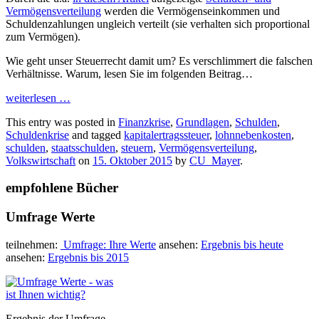
Vermögensverteilung
werden die Vermögenseinkommen und
Schuldenzahlungen ungleich verteilt (sie verhalten sich proportional
zum Vermögen).
Wie geht unser Steuerrecht damit um? Es verschlimmert die falschen
Verhältnisse. Warum, lesen Sie im folgenden Beitrag…
weiterlesen
…
This entry was posted in
Finanzkrise
,
Grundlagen
,
Schulden
,
Schuldenkrise
and tagged
kapitalertragssteuer
,
lohnnebenkosten
,
schulden
,
staatsschulden
,
steuern
,
Vermögensverteilung
,
Volkswirtschaft
on
15. Oktober 2015
by
CU_Mayer
.
empfohlene Bücher
Umfrage Werte
teilnehmen:
Umfrage: Ihre Werte
ansehen:
Ergebnis bis heute
ansehen:
Ergebnis bis 2015
Ergebnis der Umfrage