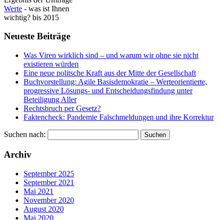
Werte
- was ist Ihnen
wichtig? bis 2015
Neueste Beiträge
Was Viren wirklich sind – und warum wir ohne sie nicht
existieren würden
Eine neue politsche Kraft aus der Mitte der Gesellschaft
Buchvorstellung: Agile Basisdemokratie – Werteorientierte,
progressive Lösungs- und Entscheidungsfindung unter
Beteiligung Aller
Rechtsbruch per Gesetz?
Faktencheck: Pandemie Falschmeldungen und ihre Korrektur
Suchen nach:
Archiv
September 2025
September 2021
Mai 2021
November 2020
August 2020
Mai 2020