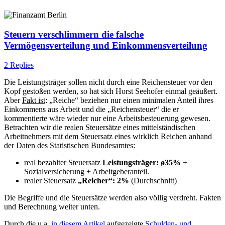
Steuern verschlimmern die falsche
Vermögensverteilung und Einkommensverteilung
2 Replies
Die Leistungsträger sollen nicht durch eine Reichensteuer vor den
Kopf gestoßen werden, so hat sich Horst Seehofer einmal geäußert.
Aber
Fakt ist
: „Reiche“ beziehen nur einen minimalen Anteil ihres
Einkommens aus Arbeit und die „Reichensteuer“ die er
kommentierte wäre wieder nur eine Arbeitsbesteuerung gewesen.
Betrachten wir die realen Steuersätze eines mittelständischen
Arbeitnehmers mit dem Steuersatz eines wirklich Reichen anhand
der Daten des Statistischen Bundesamtes:
real bezahlter Steuersatz
Leistungsträger: ø35%
+
Sozialversicherung + Arbeitgeberanteil.
realer Steuersatz
„Reicher“: 2%
(Durchschnitt)
Die Begriffe und die Steuersätze werden also völlig verdreht. Fakten
und Berechnung weiter unten.
Durch die u.a.
in diesem Artikel
aufgezeigte
Schulden- und