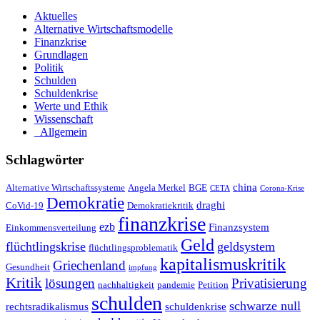
Aktuelles
Alternative Wirtschaftsmodelle
Finanzkrise
Grundlagen
Politik
Schulden
Schuldenkrise
Werte und Ethik
Wissenschaft
_Allgemein
Schlagwörter
china
Alternative Wirtschaftssysteme
Angela Merkel
BGE
CETA
Corona-Krise
Demokratie
draghi
CoVid-19
Demokratiekritik
finanzkrise
ezb
Finanzsystem
Einkommensverteilung
Geld
flüchtlingskrise
geldsystem
flüchtlingsproblematik
kapitalismuskritik
Griechenland
Gesundheit
impfung
Kritik
Privatisierung
lösungen
nachhaltigkeit
pandemie
Petition
schulden
schwarze null
rechtsradikalismus
schuldenkrise