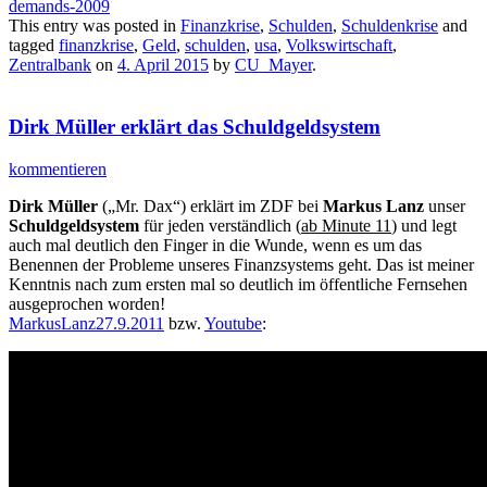
demands-2009
This entry was posted in
Finanzkrise
,
Schulden
,
Schuldenkrise
and
tagged
finanzkrise
,
Geld
,
schulden
,
usa
,
Volkswirtschaft
,
Zentralbank
on
4. April 2015
by
CU_Mayer
.
Dirk Müller erklärt das Schuldgeldsystem
kommentieren
Dirk Müller
(„Mr. Dax“) erklärt im ZDF bei
Markus Lanz
unser
Schuldgeldsystem
für jeden verständlich (
ab Minute 11
) und legt
auch mal deutlich den Finger in die Wunde, wenn es um das
Benennen der Probleme unseres Finanzsystems geht. Das ist meiner
Kenntnis nach zum ersten mal so deutlich im öffentliche Fernsehen
ausgeprochen worden!
MarkusLanz27.9.2011
bzw.
Youtube
: