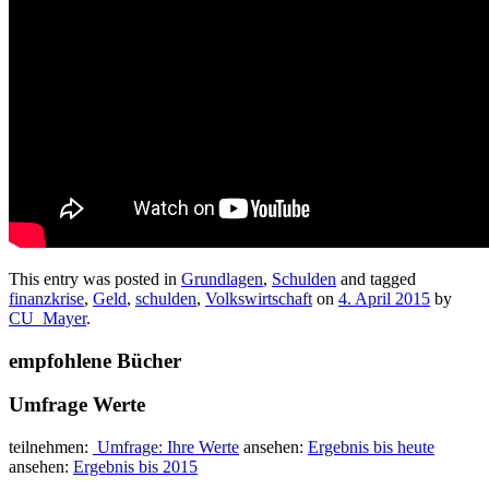
This entry was posted in
Grundlagen
,
Schulden
and tagged
finanzkrise
,
Geld
,
schulden
,
Volkswirtschaft
on
4. April 2015
by
CU_Mayer
.
empfohlene Bücher
Umfrage Werte
teilnehmen:
Umfrage: Ihre Werte
ansehen:
Ergebnis bis heute
ansehen:
Ergebnis bis 2015