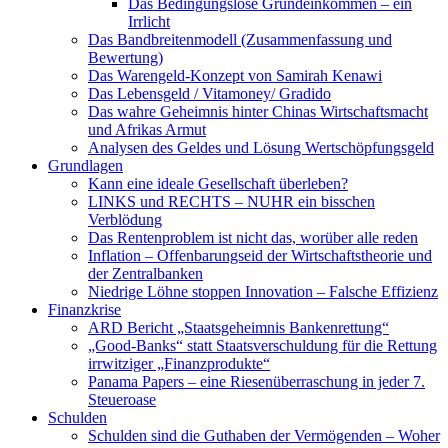
Das Bedingungslose Grundeinkommen – ein
Irrlicht
Das Bandbreitenmodell (Zusammenfassung und
Bewertung)
Das Warengeld-Konzept von Samirah Kenawi
Das Lebensgeld / Vitamoney/ Gradido
Das wahre Geheimnis hinter Chinas Wirtschaftsmacht
und Afrikas Armut
Analysen des Geldes und Lösung Wertschöpfungsgeld
Grundlagen
Kann eine ideale Gesellschaft überleben?
LINKS und RECHTS – NUHR ein bisschen
Verblödung
Das Rentenproblem ist nicht das, worüber alle reden
Inflation – Offenbarungseid der Wirtschaftstheorie und
der Zentralbanken
Niedrige Löhne stoppen Innovation – Falsche Effizienz
Finanzkrise
ARD Bericht „Staatsgeheimnis Bankenrettung“
„Good-Banks“ statt Staatsverschuldung für die Rettung
irrwitziger „Finanzprodukte“
Panama Papers – eine Riesenüberraschung in jeder 7.
Steueroase
Schulden
Schulden sind die Guthaben der Vermögenden – Woher