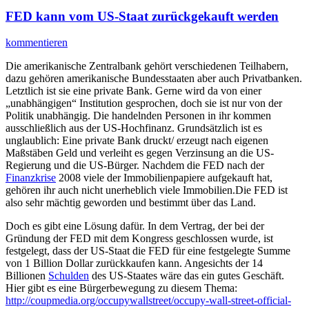
FED kann vom US-Staat zurückgekauft werden
kommentieren
Die amerikanische Zentralbank gehört verschiedenen Teilhabern,
dazu gehören amerikanische Bundesstaaten aber auch Privatbanken.
Letztlich ist sie eine private Bank. Gerne wird da von einer
„unabhängigen“ Institution gesprochen, doch sie ist nur von der
Politik unabhängig. Die handelnden Personen in ihr kommen
ausschließlich aus der US-Hochfinanz. Grundsätzlich ist es
unglaublich: Eine private Bank druckt/ erzeugt nach eigenen
Maßstäben Geld und verleiht es gegen Verzinsung an die US-
Regierung und die US-Bürger. Nachdem die FED nach der
Finanzkrise
2008 viele der Immobilienpapiere aufgekauft hat,
gehören ihr auch nicht unerheblich viele Immobilien.Die FED ist
also sehr mächtig geworden und bestimmt über das Land.
Doch es gibt eine Lösung dafür. In dem Vertrag, der bei der
Gründung der FED mit dem Kongress geschlossen wurde, ist
festgelegt, dass der US-Staat die FED für eine festgelegte Summe
von 1 Billion Dollar zurückkaufen kann. Angesichts der 14
Billionen
Schulden
des US-Staates wäre das ein gutes Geschäft.
Hier gibt es eine Bürgerbewegung zu diesem Thema:
http://coupmedia.org/occupywallstreet/occupy-wall-street-official-