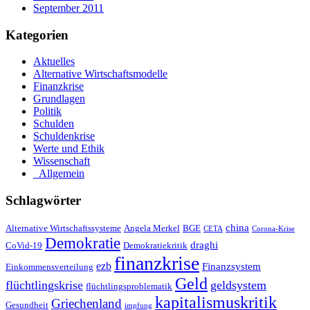
September 2011
Kategorien
Aktuelles
Alternative Wirtschaftsmodelle
Finanzkrise
Grundlagen
Politik
Schulden
Schuldenkrise
Werte und Ethik
Wissenschaft
_Allgemein
Schlagwörter
china
Alternative Wirtschaftssysteme
Angela Merkel
BGE
CETA
Corona-Krise
Demokratie
draghi
CoVid-19
Demokratiekritik
finanzkrise
ezb
Finanzsystem
Einkommensverteilung
Geld
flüchtlingskrise
geldsystem
flüchtlingsproblematik
kapitalismuskritik
Griechenland
Gesundheit
impfung