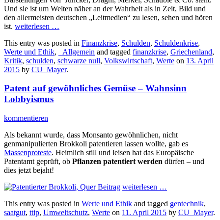
Und sie ist um Welten näher an der Wahrheit als in Zeit, Bild und
den allermeisten deutschen „Leitmedien“ zu lesen, sehen und hören
ist.
weiterlesen
…
This entry was posted in
Finanzkrise
,
Schulden
,
Schuldenkrise
,
Werte und Ethik
,
_Allgemein
and tagged
finanzkrise
,
Griechenland
,
Kritik
,
schulden
,
schwarze null
,
Volkswirtschaft
,
Werte
on
13. April
2015
by
CU_Mayer
.
Patent auf gewöhnliches Gemüse – Wahnsinn
Lobbyismus
kommentieren
Als bekannt wurde, dass Monsanto gewöhnlichen, nicht
genmanipulierten Brokkoli patentieren lassen wollte, gab es
Massenproteste
. Heimlich still und leisen hat das Europäische
Patentamt geprüft, ob
Pflanzen patentiert werden
dürfen – und
dies jetzt bejaht!
weiterlesen
…
This entry was posted in
Werte und Ethik
and tagged
gentechnik
,
saatgut
,
ttip
,
Umweltschutz
,
Werte
on
11. April 2015
by
CU_Mayer
.