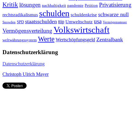
Kritik
Privatisierung
lösungen
nachhaltigkeit
pandemie
Petition
schulden
schwarze null
rechtsradikalismus
schuldenkrise
staatsschulden
usa
ttip
Umweltschutz
SPD
Snowden
Vermögenssteuer
Volkswirtschaft
Vermögensverteilung
Werte
Zentralbank
Wertschöpfungsgeld
weltwährungssystem
Datenschutzerklärung
Datenschutzerklärung
Christoph Ulrich Mayer