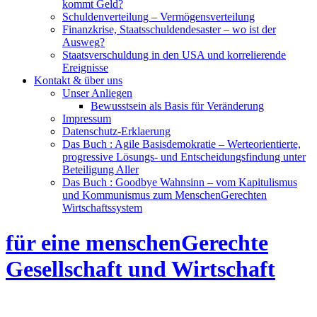
kommt Geld?
Schuldenverteilung – Vermögensverteilung
Finanzkrise, Staatsschuldendesaster – wo ist der
Ausweg?
Staatsverschuldung in den USA und korrelierende
Ereignisse
Kontakt & über uns
Unser Anliegen
Bewusstsein als Basis für Veränderung
Impressum
Datenschutz-Erklaerung
Das Buch : Agile Basisdemokratie – Werteorientierte,
progressive Lösungs- und Entscheidungsfindung unter
Beteiligung Aller
Das Buch : Goodbye Wahnsinn – vom Kapitulismus
und Kommunismus zum MenschenGerechten
Wirtschaftssystem
für eine menschenGerechte
Gesellschaft und Wirtschaft