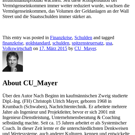
Bruttoinlandsprodukt wachsen. Seit diese Kompensation der
Vermögenseinkommen immer weiter reduziert wurde, wuchsen die
Vermögenseinkommen, das Volumen der Geldanlagen an der Wall
Street und die Staatsschulden immer stärker an.
This entry was posted in
Finanzkrise
,
Schulden
and tagged
finanzkrise
,
goldstandard
,
schulden
,
spitzensteuersatz
,
usa
,
Volkswirtschaft
on
17. März 2015
by
CU_Mayer
.
About CU_Mayer
Über den Autor Nach Beginn im kaufmännischen Zweig studierte
Dipl.-Ing. (FH) Christoph Ulrich Mayer, geboren 1968 in
Krumbach (Schwaben), Nachrichtentechnik. Er arbeitete mehrere
Jahre als Ingenieur und Projektleiter, bevor er sich 2001 mit
Ingenieur-Dienstleistung, Unternehmensberatung & Coaching
selbständig machte. Seit ca. 15 Jahren arbeitet er als Systemischer
Coach. In dieser Zeit lernte er die unterschiedlichsten Denkweisen
und Wertesysteme, auch anderer Kulturen, kennen und entwickelte