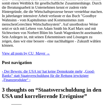
somit einen Weitblick für gesellschaftliche Zusammenhänge. Durch
die Beratungsarbeit in Unternehmen kennt er zudem viele
Hintergründe, die die Wirtschaftsprozesse besser verstehbar machen.
In jahrelanger intensiver Arbeit verfasste er das Buch "Goodbye
Wahnsinn - vom Kapitulismus und Kommunismus zum
menschenGerechten Wirtschaftssystem". Auf unorthodoxe Weise
setzt er sich mit Lehren von Adam Smith bis Karl Marx und mit
Sichtweisen von Norbert Blüm bis Sarah Wagenknecht auseinander.
Sein Anliegen ist, mit seinen Erkenntnissen und Lösungen zu
zeigen, dass wir eine bessere - eine nachhaltigere - Zukunft wählen
können.
View all posts by CU_Mayer
→
Post navigation
‹
Der Beweis: die USA ist/ hat keine Demokratie mehr
„Good-
Banks“ statt Staatsverschuldung für die Rettung irrwitziger
„Finanzprodukte“
›
3 thoughts on “
Staatsverschuldung in den
USA und korrelierende Ereignisse
”