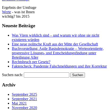
Ergebnis der Umfrage
Werte
- was ist Ihnen
wichtig? bis 2015
Neueste Beiträge
Was Viren wirklich sind – und warum wir ohne sie nicht
existieren würden
Eine neue politsche Kraft aus der Mitte der Gesellschaft
Buchvorstellung: Agile Basisdemokratie – Werteorientierte,
progressive Lösungs- und Entscheidungsfindung unter
Beteiligung Aller
Rechtsbruch per Gesetz?
Faktencheck: Pandemie Falschmeldungen und ihre Korrektur
Suchen nach:
Archiv
September 2025
September 2021
Mai 2021
November 2020