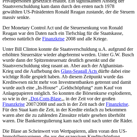
Privatpersonen gesetzlich erlaubt. Ein signifikanten Anstieg der
Staatsverschuldung kam dann durch den ersten nach 1978
gewählten US-Präsidenten Ronald Reagan zustande, der die Steuern
massiv senkte.
Der Monetary Control Act und die Steuersenkung von Ronald
Reagan war den Daten nach ein Tiefschlag für die Staatskasse,
ebenso natürlich die
Finanzkrise
2008 und alle Kriege.
Unter Bill Clinton konnte die Staatsverschuldung u.A. aufgrund der
erhöhten Steuersätze wieder abgebremst werden. Unter G.W. Busch
wurde dann der Spitzensteuersatz deutlich gesenkt und die
Staatsverschuldung stieg rasant an. Aber auch der Afghanistan-
Krieg und die Aufhebung des
Glass-Seagall Acts
dürfte dabei eine
wichtige Rolle gespielt haben. Ab diesem Zeitpunkt wurde das
Kreditwesen nicht mehr von Investmentbanken getrennt und damit
wurde auch eine „In-House“ „Geldschöpfung“ zum Kauf von
Anlagepapieren möglich. So konnten die Börsenkurse explodieren,
so wie in der „
Dot-Com-Blase
„, in der Zeit vor der großen
Finanzkrise
2007/2008 und auch in der Zeit nach der
Finanzkrise
.
Für den Staat kam die Zeit, in der Kredite einfach zu bekommen
waren aber die zu zahlenden Zinssätze relativ gesehen überhöht
waren. Die Bankenregulierung kam nach und nach unter die Räder.
Die Blase an Scheinwert von Wertpapieren, allen voran den US-
Immobilienpapieren, die aus der exzessiven Kreditschöpfung