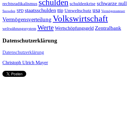
schulden
schwarze null
rechtsradikalismus
schuldenkrise
staatsschulden
usa
ttip
Umweltschutz
SPD
Snowden
Vermögenssteuer
Volkswirtschaft
Vermögensverteilung
Werte
Zentralbank
Wertschöpfungsgeld
weltwährungssystem
Datenschutzerklärung
Datenschutzerklärung
Christoph Ulrich Mayer