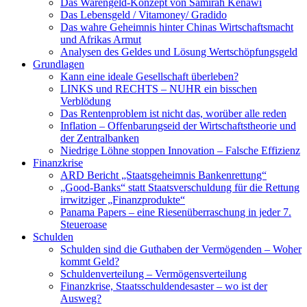
Das Warengeld-Konzept von Samirah Kenawi
Das Lebensgeld / Vitamoney/ Gradido
Das wahre Geheimnis hinter Chinas Wirtschaftsmacht
und Afrikas Armut
Analysen des Geldes und Lösung Wertschöpfungsgeld
Grundlagen
Kann eine ideale Gesellschaft überleben?
LINKS und RECHTS – NUHR ein bisschen
Verblödung
Das Rentenproblem ist nicht das, worüber alle reden
Inflation – Offenbarungseid der Wirtschaftstheorie und
der Zentralbanken
Niedrige Löhne stoppen Innovation – Falsche Effizienz
Finanzkrise
ARD Bericht „Staatsgeheimnis Bankenrettung“
„Good-Banks“ statt Staatsverschuldung für die Rettung
irrwitziger „Finanzprodukte“
Panama Papers – eine Riesenüberraschung in jeder 7.
Steueroase
Schulden
Schulden sind die Guthaben der Vermögenden – Woher
kommt Geld?
Schuldenverteilung – Vermögensverteilung
Finanzkrise, Staatsschuldendesaster – wo ist der
Ausweg?