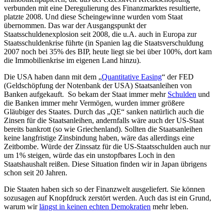
verbunden mit eine Deregulierung des Finanzmarktes resultierte,
platzte 2008. Und diese Scheingewinne wurden vom Staat
übernommen. Das war der Ausgangspunkt der
Staatsschuldenexplosion seit 2008, die u.A. auch in Europa zur
Staatsschuldenkrise führte (in Spanien lag die Staatsverschuldung
2007 noch bei 35% des BIP, heute liegt sie bei über 100%, dort kam
die Immobilienkrise im eigenen Land hinzu).
Die USA haben dann mit dem „
Quantitative Easing
“ der FED
(Geldschöpfung der Notenbank der USA) Staatsanleihen von
Banken aufgekauft. So bekam der Staat immer mehr
Schulden
und
die Banken immer mehr Vermögen, wurden immer größere
Gläubiger des Staates. Durch das „QE“ sanken natürlich auch die
Zinsen für die Staatsanleihen, andernfalls wäre auch der US-Staat
bereits bankrott (so wie Griechenland). Sollten die Staatsanleihen
keine langfristige Zinsbindung haben, wäre das allerdings eine
Zeitbombe. Würde der Zinssatz für die US-Staatsschulden auch nur
um 1% steigen, würde das ein unstopfbares Loch in den
Staatshaushalt reißen. Diese Situation finden wir in Japan übrigens
schon seit 20 Jahren.
Die Staaten haben sich so der Finanzwelt ausgeliefert. Sie können
sozusagen auf Knopfdruck zerstört werden. Auch das ist ein Grund,
warum wir
längst in keinen echten Demokratien
mehr leben.