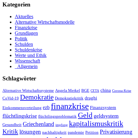
Kategorien
Aktuelles
Alternative Wirtschaftsmodelle
Finanzkrise
Grundlagen
Politik
Schulden
Schuldenkrise
Werte und Ethik
Wissenschaft
_Allgemein
Schlagwörter
china
Alternative Wirtschaftssysteme
Angela Merkel
BGE
CETA
Corona-Krise
Demokratie
draghi
CoVid-19
Demokratiekritik
finanzkrise
ezb
Finanzsystem
Einkommensverteilung
Geld
flüchtlingskrise
geldsystem
flüchtlingsproblematik
kapitalismuskritik
Griechenland
Gesundheit
impfung
Kritik
Privatisierung
lösungen
nachhaltigkeit
pandemie
Petition