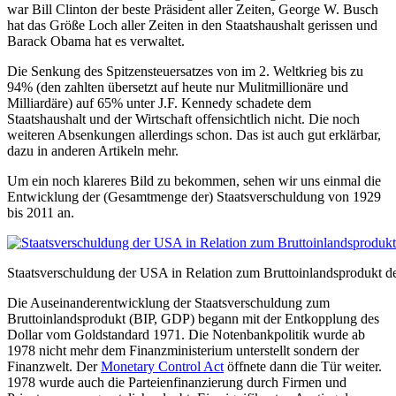
war Bill Clinton der beste Präsident aller Zeiten, George W. Busch
hat das Größe Loch aller Zeiten in den Staatshaushalt gerissen und
Barack Obama hat es verwaltet.
Die Senkung des Spitzensteuersatzes von im 2. Weltkrieg bis zu
94% (den zahlten übersetzt auf heute nur Mulitmillionäre und
Milliardäre) auf 65% unter J.F. Kennedy schadete dem
Staatshaushalt und der Wirtschaft offensichtlich nicht. Die noch
weiteren Absenkungen allerdings schon. Das ist auch gut erklärbar,
dazu in anderen Artikeln mehr.
Um ein noch klareres Bild zu bekommen, sehen wir uns einmal die
Entwicklung der (Gesamtmenge der) Staatsverschuldung von 1929
bis 2011 an.
Staatsverschuldung der USA in Relation zum Bruttoinlandsprodukt
Die Auseinanderentwicklung der Staatsverschuldung zum
Bruttoinlandsprodukt (BIP, GDP) begann mit der Entkopplung des
Dollar vom Goldstandard 1971. Die Notenbankpolitik wurde ab
1978 nicht mehr dem Finanzministerium unterstellt sondern der
Finanzwelt. Der
Monetary Control Act
öffnete dann die Tür weiter.
1978 wurde auch die Parteienfinanzierung durch Firmen und