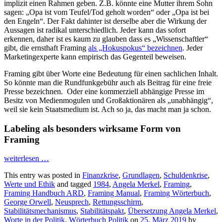
implizit einen Rahmen geben. Z.B. könnte eine Mutter ihrem Sohn
sagen: „Opa ist vom Teufel/Tod geholt worden“ oder „Opa ist bei
den Engeln“. Der Fakt dahinter ist derselbe aber die Wirkung der
Aussagen ist radikal unterschiedlich. Jeder kann das sofort
erkennen, daher ist es kaum zu glauben dass es „Wissenschaftler“
gibt, die ernsthaft Framing
als „Hokuspokus“ bezeichnen
. Jeder
Marketingexperte kann empirisch das Gegenteil beweisen.
Framing gibt über Worte eine Bedeutung für einen sachlichen Inhalt.
So könnte man die Rundfunkgebühr auch als Beitrag für eine freie
Presse bezeichnen. Oder eine kommerziell abhängige Presse im
Besitz von Medienmogulen und Großaktionären als „unabhängig“,
weil sie kein Staatsmedium ist. Ach so ja, das macht man ja schon.
Labeling als besonders wirksame Form von
Framing
weiterlesen
…
This entry was posted in
Finanzkrise
,
Grundlagen
,
Schuldenkrise
,
Werte und Ethik
and tagged
1984
,
Angela Merkel
,
Framing
,
Framing Handbuch ARD
,
Framing Manual
,
Framing Wörterbuch
,
George Orwell
,
Neusprech
,
Rettungsschirm
,
Stabilitätsmechanismus
,
Stabilitätspakt
,
Übersetzung Angela Merkel
,
Worte in der Politik
,
Wörterbuch Politik
on
25. März 2019
by