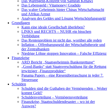
Das Warengeld-Konzept von Samirah Kenawi
Das Lebensgeld / Vitamoney/ Gradido
Das wahre Geheimnis hinter Chinas Wirtschaftsmacht
und Afrikas Armut
Analysen des Geldes und Lösung Wertschöpfungsgeld
Grundlagen
Kann eine ideale Gesellschaft überleben?
LINKS und RECHTS – NUHR ein bisschen
Verblödung
Das Rentenproblem ist nicht das, worüber alle reden
Inflation – Offenbarungseid der Wirtschaftstheorie und
der Zentralbanken
Niedrige Löhne stoppen Innovation – Falsche Effizienz
Finanzkrise
ARD Bericht „Staatsgeheimnis Bankenrettung“
„Good-Banks“ statt Staatsverschuldung für die Rettung
irrwitziger „Finanzprodukte“
Panama Papers – eine Riesenüberraschung in jeder 7.
Steueroase
Schulden
Schulden sind die Guthaben der Vermögenden – Woher
kommt Geld?
Schuldenverteilung – Vermögensverteilung
Finanzkrise, Staatsschuldendesaster – wo ist der
Ausweg?