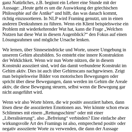
ganz Natürliches, z.B. beginnt ein Lehrer eine Stunde mit der
Aussage: „Heute geht es um die Auswirkung der griechischen
Philosophie auf die Antike“ und hilft, das was danach kommt,
richtig einzusortieren. In NLP wird Framing genutzt, um in einen
anderen Denkrahmen zu führen. Wenn ein Klient beispielsweise ein
Problem mit wiederkehrender Wut hat, kann die Frage „Welchen
Nutzen hat diese Wut in diesem Augenblick?“ den Fokus auf einen
Lösungsrahmen und mögliche Ursache lenken.
Wir lernen, über Sinneseindrücke und Worte, unsere Umgebung in
unserem Gehirn abzubilden. So entsteht eine innere Konstruktion
der Wirklichkeit. Wenn wir nun Worte nützen, die in diesem
Konstrukt assoziiert sind, wird das damit verbundene Konstrukt im
Gehirn aktiv. Dies ist auch über Gehirnscans nachgewiesen. Zeigt
man beispielsweise Bilder von motorischen Bewegungen oder
spricht über diese Bewegungen, dann werden im Gehirn die Areale
aktiv, die diese Bewegung steuern, selbst wenn die Bewegung gar
nicht ausgeführt wird.
Wenn wir also Worte hören, die wir positiv assoziiert haben, dann
lösen diese die assoziierten Emotionen aus. Wer könnte schon etwas
Schlimmes mit einem „Rettungsschirm“ oder mit einer
„Liberalisierung“, also „Befreiung“ verbinden? Eine einfache aber
wirkungsvolle Art des Framings ist also, entsprechend positiv oder
negativ assoziierte Worte zu verwenden, die dann der Aussage