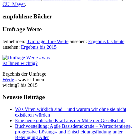
CU_Mayer
.
empfohlene Bücher
Umfrage Werte
teilnehmen:
Umfrage: Ihre Werte
ansehen:
Ergebnis bis heute
ansehen:
Ergebnis bis 2015
Ergebnis der Umfrage
Werte
- was ist Ihnen
wichtig? bis 2015
Neueste Beiträge
Was Viren wirklich sind – und warum wir ohne sie nicht
existieren würden
Eine neue politsche Kraft aus der Mitte der Gesellschaft
Buchvorstellung: Agile Basisdemokratie – Werteorientierte,
progressive Lösungs- und Entscheidungsfindung unter
Beteiligung Aller