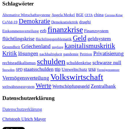
Schlagwörter
china
Alternative Wirtschaftssysteme
Angela Merkel
BGE
CETA
Corona-Krise
Demokratie
draghi
CoVid-19
Demokratiekritik
finanzkrise
ezb
Finanzsystem
Einkommensverteilung
Geld
flüchtlingskrise
geldsystem
flüchtlingsproblematik
kapitalismuskritik
Griechenland
Gesundheit
impfung
Kritik
Privatisierung
lösungen
nachhaltigkeit
pandemie
Petition
schulden
schwarze null
rechtsradikalismus
schuldenkrise
staatsschulden
usa
ttip
Umweltschutz
SPD
Snowden
Vermögenssteuer
Volkswirtschaft
Vermögensverteilung
Werte
Zentralbank
Wertschöpfungsgeld
weltwährungssystem
Datenschutzerklärung
Datenschutzerklärung
Christoph Ulrich Mayer