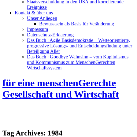
Staatsverschuldung in den USA und korrelierende
Ereignisse
Kontakt & über uns
Unser Anliegen
Bewusstsein als Basis für Veränderung
Impressum
Datenschutz-Erklaerung
Das Buch : Agile Basisdemokratie – Werteorientierte,
progressive Lösungs- und Entscheidungsfindung unter
Beteiligung Aller
Das Buch : Goodbye Wahnsinn – vom Kapitulismus
und Kommunismus zum MenschenGerechten
Wirtschaftssystem
für eine menschenGerechte
Gesellschaft und Wirtschaft
Tag Archives:
1984