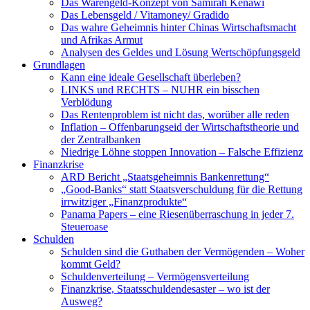
Das Warengeld-Konzept von Samirah Kenawi
Das Lebensgeld / Vitamoney/ Gradido
Das wahre Geheimnis hinter Chinas Wirtschaftsmacht
und Afrikas Armut
Analysen des Geldes und Lösung Wertschöpfungsgeld
Grundlagen
Kann eine ideale Gesellschaft überleben?
LINKS und RECHTS – NUHR ein bisschen
Verblödung
Das Rentenproblem ist nicht das, worüber alle reden
Inflation – Offenbarungseid der Wirtschaftstheorie und
der Zentralbanken
Niedrige Löhne stoppen Innovation – Falsche Effizienz
Finanzkrise
ARD Bericht „Staatsgeheimnis Bankenrettung“
„Good-Banks“ statt Staatsverschuldung für die Rettung
irrwitziger „Finanzprodukte“
Panama Papers – eine Riesenüberraschung in jeder 7.
Steueroase
Schulden
Schulden sind die Guthaben der Vermögenden – Woher
kommt Geld?
Schuldenverteilung – Vermögensverteilung
Finanzkrise, Staatsschuldendesaster – wo ist der
Ausweg?