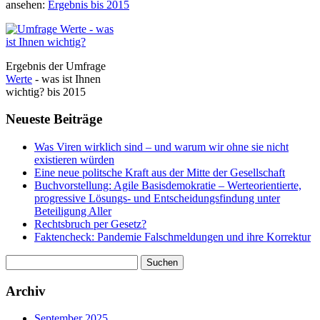
ansehen:
Ergebnis bis 2015
Ergebnis der Umfrage
Werte
- was ist Ihnen
wichtig? bis 2015
Neueste Beiträge
Was Viren wirklich sind – und warum wir ohne sie nicht
existieren würden
Eine neue politsche Kraft aus der Mitte der Gesellschaft
Buchvorstellung: Agile Basisdemokratie – Werteorientierte,
progressive Lösungs- und Entscheidungsfindung unter
Beteiligung Aller
Rechtsbruch per Gesetz?
Faktencheck: Pandemie Falschmeldungen und ihre Korrektur
Suchen
nach:
Archiv
September 2025