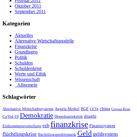
Februar 2012
Oktober 2011
September 2011
Kategorien
Aktuelles
Alternative Wirtschaftsmodelle
Finanzkrise
Grundlagen
Politik
Schulden
Schuldenkrise
Werte und Ethik
Wissenschaft
_Allgemein
Schlagwörter
china
Alternative Wirtschaftssysteme
Angela Merkel
BGE
CETA
Corona-Krise
Demokratie
draghi
CoVid-19
Demokratiekritik
finanzkrise
ezb
Finanzsystem
Einkommensverteilung
Geld
flüchtlingskrise
geldsystem
flüchtlingsproblematik