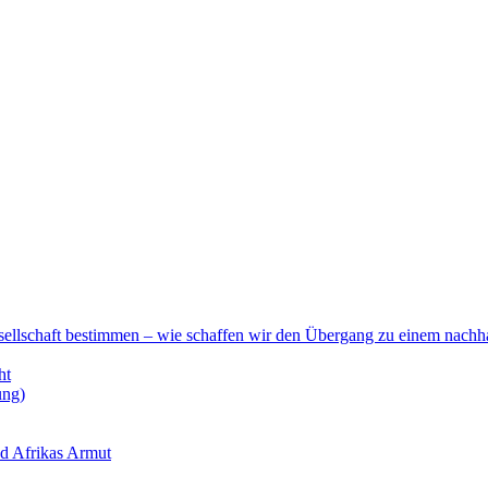
esellschaft bestimmen – wie schaffen wir den Übergang zu einem nachha
ht
ung)
nd Afrikas Armut