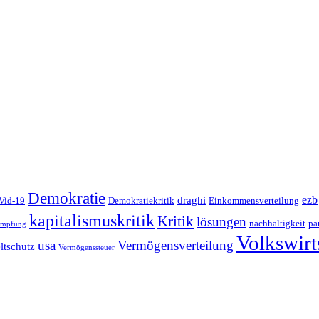
Demokratie
ezb
draghi
Vid-19
Demokratiekritik
Einkommensverteilung
kapitalismuskritik
Kritik
lösungen
nachhaltigkeit
pa
impfung
Volkswirt
Vermögensverteilung
usa
tschutz
Vermögenssteuer