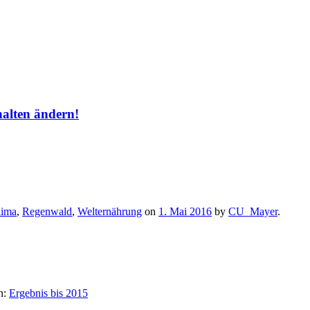
halten ändern!
lima
,
Regenwald
,
Welternährung
on
1. Mai 2016
by
CU_Mayer
.
n:
Ergebnis bis 2015