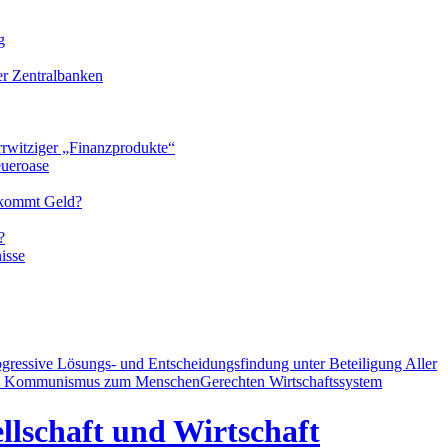
g
der Zentralbanken
rrwitziger „Finanzprodukte“
eueroase
 kommt Geld?
?
isse
ogressive Lösungs- und Entscheidungsfindung unter Beteiligung Aller
d Kommunismus zum MenschenGerechten Wirtschaftssystem
llschaft und Wirtschaft