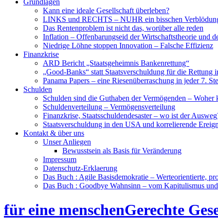
Grundlagen
Kann eine ideale Gesellschaft überleben?
LINKS und RECHTS – NUHR ein bisschen Verblödun
Das Rentenproblem ist nicht das, worüber alle reden
Inflation – Offenbarungseid der Wirtschaftstheorie und 
Niedrige Löhne stoppen Innovation – Falsche Effizienz
Finanzkrise
ARD Bericht „Staatsgeheimnis Bankenrettung“
„Good-Banks“ statt Staatsverschuldung für die Rettung i
Panama Papers – eine Riesenüberraschung in jeder 7. St
Schulden
Schulden sind die Guthaben der Vermögenden – Woher
Schuldenverteilung – Vermögensverteilung
Finanzkrise, Staatsschuldendesaster – wo ist der Ausweg
Staatsverschuldung in den USA und korrelierende Ereign
Kontakt & über uns
Unser Anliegen
Bewusstsein als Basis für Veränderung
Impressum
Datenschutz-Erklaerung
Das Buch : Agile Basisdemokratie – Werteorientierte, pr
Das Buch : Goodbye Wahnsinn – vom Kapitulismus un
für eine menschenGerechte Gese