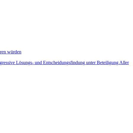
eren würden
ogressive Lösungs- und Entscheidungsfindung unter Beteiligung Aller