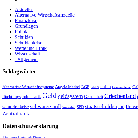
Aktuelles
Alternative Wirtschaftsmodelle
Finanzkrise
Grundlagen
Politik
Schulden
Schuldenkrise
Werte und Ethik
Wissenschaft
_Allgemein
Schlagwörter
china
Alternative Wirtschaftssysteme
Angela Merkel
BGE
Co
CETA
Corona-Krise
Geld
Griechenland
geldsystem
flüchtlingsproblematik
Gesundheit
schwarze null
staatsschulden
ttip
schuldenkrise
Umwel
SPD
Snowden
Zentralbank
Datenschutzerklärung
Datenschutzerklärung