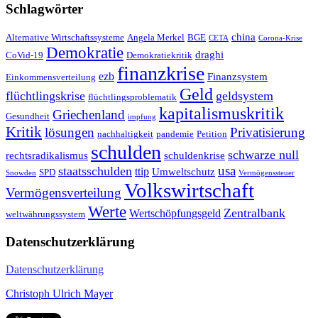
Schlagwörter
china
Alternative Wirtschaftssysteme
Angela Merkel
BGE
CETA
Corona-Krise
Demokratie
draghi
CoVid-19
Demokratiekritik
finanzkrise
ezb
Finanzsystem
Einkommensverteilung
Geld
flüchtlingskrise
geldsystem
flüchtlingsproblematik
kapitalismuskritik
Griechenland
Gesundheit
impfung
Kritik
Privatisierung
lösungen
nachhaltigkeit
pandemie
Petition
schulden
schwarze null
rechtsradikalismus
schuldenkrise
staatsschulden
usa
ttip
Umweltschutz
SPD
Snowden
Vermögenssteuer
Volkswirtschaft
Vermögensverteilung
Werte
Zentralbank
Wertschöpfungsgeld
weltwährungssystem
Datenschutzerklärung
Datenschutzerklärung
Christoph Ulrich Mayer