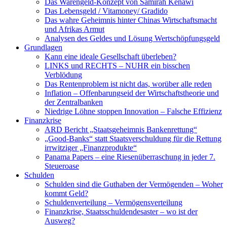
Das Warengeld-Konzept von Samirah Kenawi
Das Lebensgeld / Vitamoney/ Gradido
Das wahre Geheimnis hinter Chinas Wirtschaftsmacht
und Afrikas Armut
Analysen des Geldes und Lösung Wertschöpfungsgeld
Grundlagen
Kann eine ideale Gesellschaft überleben?
LINKS und RECHTS – NUHR ein bisschen
Verblödung
Das Rentenproblem ist nicht das, worüber alle reden
Inflation – Offenbarungseid der Wirtschaftstheorie und
der Zentralbanken
Niedrige Löhne stoppen Innovation – Falsche Effizienz
Finanzkrise
ARD Bericht „Staatsgeheimnis Bankenrettung“
„Good-Banks“ statt Staatsverschuldung für die Rettung
irrwitziger „Finanzprodukte“
Panama Papers – eine Riesenüberraschung in jeder 7.
Steueroase
Schulden
Schulden sind die Guthaben der Vermögenden – Woher
kommt Geld?
Schuldenverteilung – Vermögensverteilung
Finanzkrise, Staatsschuldendesaster – wo ist der
Ausweg?