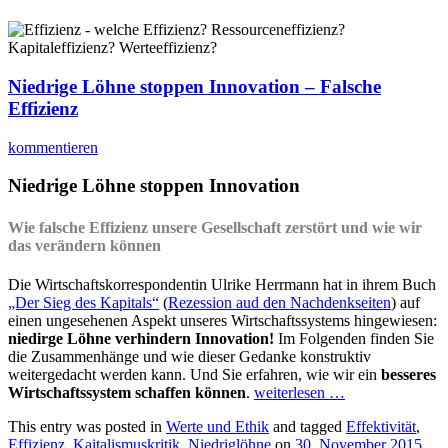
Niedrige Löhne stoppen Innovation – Falsche
Effizienz
kommentieren
Niedrige Löhne stoppen Innovation
Wie falsche Effizienz unsere Gesellschaft zerstört und wie wir
das verändern können
Die Wirtschaftskorrespondentin Ulrike Herrmann hat in ihrem Buch
„Der Sieg des Kapitals“
(
Rezession aud den Nachdenkseiten
) auf
einen ungesehenen Aspekt unseres Wirtschaftssystems hingewiesen:
niedirge Löhne verhindern Innovation!
Im Folgenden finden Sie
die Zusammenhänge und wie dieser Gedanke konstruktiv
weitergedacht werden kann. Und Sie erfahren, wie wir ein
besseres
Wirtschaftssystem schaffen können
.
weiterlesen
…
This entry was posted in
Werte und Ethik
and tagged
Effektivität
,
Effizienz
,
Kaitalismuskritik
,
Niedriglöhne
on
30. November 2015