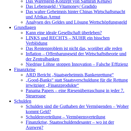
Das Warengeld-Konzept von Samirah Kenawi
Das Lebensgeld / Vitamoney/ Gradido
Das wahre Geheimnis hinter Chinas Wirtschaftsmacht
und Afrikas Armut
Analysen des Geldes und Lösung Wertschöpfungsgeld
Grundlagen
Kann eine ideale Gesellschaft überleben?
LINKS und RECHTS – NUHR ein bisschen
Verblödung
Das Rentenproblem ist nicht das, worüber alle reden
Inflation – Offenbarungseid der Wirtschaftstheorie und
der Zentralbanken
Niedrige Löhne stoppen Innovation – Falsche Effizienz
Finanzkrise
ARD Bericht „Staatsgeheimnis Bankenrettung“
„Good-Banks“ statt Staatsverschuldung für die Rettung
irrwitziger „Finanzprodukte“
Panama Papers – eine Riesenüberraschung in jeder 7.
Steueroase
Schulden
Schulden sind die Guthaben der Vermögenden – Woher
kommt Geld?
Schuldenverteilung – Vermögensverteilung
Finanzkrise, Staatsschuldendesaster – wo ist der
Ausweg?