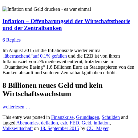
Inflation – Offenbarungseid der Wirtschaftstheorie
und der Zentralbanken
6 Replies
Im August 2015 ist die Inflationsrate wieder einmal
„überraschend“auf 0,1% gefallen
und die EZB ist von ihrem
Inflationsziel von 2% meilenweit entfernt, trotzdem sie im
„Quantitative Easing“ 1,6 Billionen Euro an Staatspapieren von den
Banken abkauft und so deren Zentralbankguthaben erhöht.
8 Billionen neues Geld und kein
Wirtschaftswachstum
weiterlesen
…
This entry was posted in
Finanzkrise
,
Grundlagen
,
Schulden
and
tagged
Abenomics
,
deflation
,
ezb
,
FED
,
Geld
,
inflation
,
Volkswirtschaft
on
18. September 2015
by
CU_Mayer
.