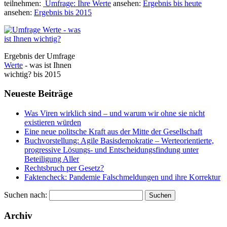
teilnehmen:
Umfrage: Ihre Werte
ansehen:
Ergebnis bis heute
ansehen:
Ergebnis bis 2015
Ergebnis der Umfrage
Werte
- was ist Ihnen
wichtig? bis 2015
Neueste Beiträge
Was Viren wirklich sind – und warum wir ohne sie nicht
existieren würden
Eine neue politsche Kraft aus der Mitte der Gesellschaft
Buchvorstellung: Agile Basisdemokratie – Werteorientierte,
progressive Lösungs- und Entscheidungsfindung unter
Beteiligung Aller
Rechtsbruch per Gesetz?
Faktencheck: Pandemie Falschmeldungen und ihre Korrektur
Suchen nach:
Archiv