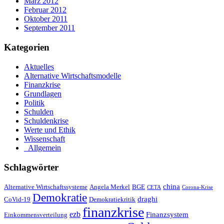
März 2012
Februar 2012
Oktober 2011
September 2011
Kategorien
Aktuelles
Alternative Wirtschaftsmodelle
Finanzkrise
Grundlagen
Politik
Schulden
Schuldenkrise
Werte und Ethik
Wissenschaft
_Allgemein
Schlagwörter
china
Alternative Wirtschaftssysteme
Angela Merkel
BGE
CETA
Corona-Krise
Demokratie
draghi
CoVid-19
Demokratiekritik
finanzkrise
ezb
Finanzsystem
Einkommensverteilung