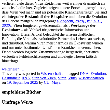
verliefen viele dieser Virus-Epidemien weit weniger dramatisch als
zunächst befürchtet. Zugleich zeigen neuere Forschungsergebnisse,
dass Viren viel mehr sind als potenzielle Krankheitserreger: Sie sind
ein
integraler Bestandteil der Biosphäre
und haben die Evolution
des Lebens maßgeblich mitgeprägt
[Langbein, 2020]
[Wu, K.J. ,
2020]
. Viren fungieren gewissermaßen als
„Werkzeuge der
Evolution“
– als Vehikel für genetische Information und
Innovation. Dieser Artikel beleuchtet die wissenschaftlichen
Befunde, die Viren als evolutionäre Partner des Lebens ausweisen,
und diskutiert, warum Viren meist harmlos im Ökosystem wirken
und nur unter bestimmten Umständen Krankheiten verursachen.
Dabei werden logische Zusammenhänge hergestellt, aber auch
verbreitete Fehleinschätzungen und unbelegte Thesen kritisch
hinterfragt.
weiterlesen
…
This entry was posted in
Wissenschaft
and tagged
DNA
,
Evolution
,
Gesundheit
,
RNA
,
Sinn von Viren
,
Viren
,
Virus
,
wissenschaftlich
on
19. September 2025
by
CU_Mayer
.
empfohlene Bücher
Umfrage Werte