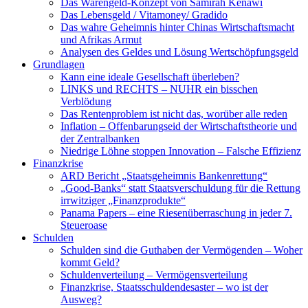
Das Warengeld-Konzept von Samirah Kenawi
Das Lebensgeld / Vitamoney/ Gradido
Das wahre Geheimnis hinter Chinas Wirtschaftsmacht
und Afrikas Armut
Analysen des Geldes und Lösung Wertschöpfungsgeld
Grundlagen
Kann eine ideale Gesellschaft überleben?
LINKS und RECHTS – NUHR ein bisschen
Verblödung
Das Rentenproblem ist nicht das, worüber alle reden
Inflation – Offenbarungseid der Wirtschaftstheorie und
der Zentralbanken
Niedrige Löhne stoppen Innovation – Falsche Effizienz
Finanzkrise
ARD Bericht „Staatsgeheimnis Bankenrettung“
„Good-Banks“ statt Staatsverschuldung für die Rettung
irrwitziger „Finanzprodukte“
Panama Papers – eine Riesenüberraschung in jeder 7.
Steueroase
Schulden
Schulden sind die Guthaben der Vermögenden – Woher
kommt Geld?
Schuldenverteilung – Vermögensverteilung
Finanzkrise, Staatsschuldendesaster – wo ist der
Ausweg?