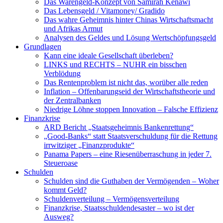
Das Warengeld-Konzept von Samirah Kenawi
Das Lebensgeld / Vitamoney/ Gradido
Das wahre Geheimnis hinter Chinas Wirtschaftsmacht
und Afrikas Armut
Analysen des Geldes und Lösung Wertschöpfungsgeld
Grundlagen
Kann eine ideale Gesellschaft überleben?
LINKS und RECHTS – NUHR ein bisschen
Verblödung
Das Rentenproblem ist nicht das, worüber alle reden
Inflation – Offenbarungseid der Wirtschaftstheorie und
der Zentralbanken
Niedrige Löhne stoppen Innovation – Falsche Effizienz
Finanzkrise
ARD Bericht „Staatsgeheimnis Bankenrettung“
„Good-Banks“ statt Staatsverschuldung für die Rettung
irrwitziger „Finanzprodukte“
Panama Papers – eine Riesenüberraschung in jeder 7.
Steueroase
Schulden
Schulden sind die Guthaben der Vermögenden – Woher
kommt Geld?
Schuldenverteilung – Vermögensverteilung
Finanzkrise, Staatsschuldendesaster – wo ist der
Ausweg?