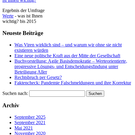
Ergebnis der Umfrage
Werte
- was ist Ihnen
wichtig? bis 2015
Neueste Beiträge
Was Viren wirklich sind – und warum wir ohne sie nicht
existieren würden
Eine neue politsche Kraft aus der Mitte der Gesellschaft
Buchvorstellung: Agile Basisdemokratie – Werteorientierte,
progressive Lösungs- und Entscheidungsfindung unter
Beteiligung Aller
Rechtsbruch per Gesetz?
Faktencheck: Pandemie Falschmeldungen und ihre Korrektur
Suchen nach:
Archiv
September 2025
September 2021
Mai 2021
November 2020