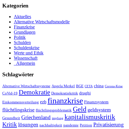
Kategorien
Aktuelles
Alternative Wirtschaftsmodelle
Finanzkrise
Grundlagen
Politik
Schulden
Schuldenkrise
Werte und Ethik
Wissenschaft
_Allgemein
Schlagwörter
china
Alternative Wirtschaftssysteme
Angela Merkel
BGE
CETA
Corona-Krise
Demokratie
draghi
CoVid-19
Demokratiekritik
finanzkrise
ezb
Finanzsystem
Einkommensverteilung
Geld
flüchtlingskrise
geldsystem
flüchtlingsproblematik
kapitalismuskritik
Griechenland
Gesundheit
impfung
Kritik
Privatisierung
lösungen
nachhaltigkeit
pandemie
Petition