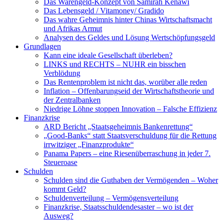
Das Warengeld-Konzept von Samirah Kenawi
Das Lebensgeld / Vitamoney/ Gradido
Das wahre Geheimnis hinter Chinas Wirtschaftsmacht
und Afrikas Armut
Analysen des Geldes und Lösung Wertschöpfungsgeld
Grundlagen
Kann eine ideale Gesellschaft überleben?
LINKS und RECHTS – NUHR ein bisschen
Verblödung
Das Rentenproblem ist nicht das, worüber alle reden
Inflation – Offenbarungseid der Wirtschaftstheorie und
der Zentralbanken
Niedrige Löhne stoppen Innovation – Falsche Effizienz
Finanzkrise
ARD Bericht „Staatsgeheimnis Bankenrettung“
„Good-Banks“ statt Staatsverschuldung für die Rettung
irrwitziger „Finanzprodukte“
Panama Papers – eine Riesenüberraschung in jeder 7.
Steueroase
Schulden
Schulden sind die Guthaben der Vermögenden – Woher
kommt Geld?
Schuldenverteilung – Vermögensverteilung
Finanzkrise, Staatsschuldendesaster – wo ist der
Ausweg?