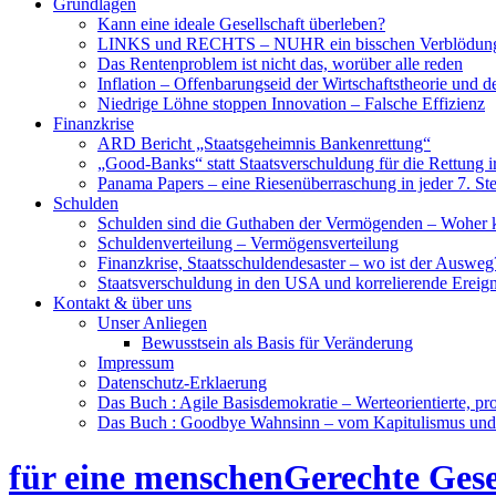
Grundlagen
Kann eine ideale Gesellschaft überleben?
LINKS und RECHTS – NUHR ein bisschen Verblödun
Das Rentenproblem ist nicht das, worüber alle reden
Inflation – Offenbarungseid der Wirtschaftstheorie und 
Niedrige Löhne stoppen Innovation – Falsche Effizienz
Finanzkrise
ARD Bericht „Staatsgeheimnis Bankenrettung“
„Good-Banks“ statt Staatsverschuldung für die Rettung i
Panama Papers – eine Riesenüberraschung in jeder 7. St
Schulden
Schulden sind die Guthaben der Vermögenden – Woher
Schuldenverteilung – Vermögensverteilung
Finanzkrise, Staatsschuldendesaster – wo ist der Ausweg
Staatsverschuldung in den USA und korrelierende Ereign
Kontakt & über uns
Unser Anliegen
Bewusstsein als Basis für Veränderung
Impressum
Datenschutz-Erklaerung
Das Buch : Agile Basisdemokratie – Werteorientierte, pr
Das Buch : Goodbye Wahnsinn – vom Kapitulismus un
für eine menschenGerechte Gese