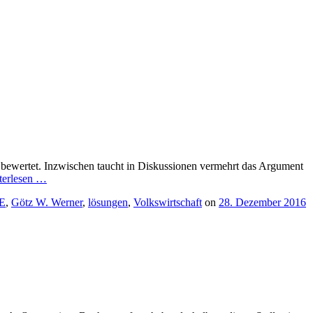
bewertet. Inzwischen taucht in Diskussionen vermehrt das Argument
terlesen
…
E
,
Götz W. Werner
,
lösungen
,
Volkswirtschaft
on
28. Dezember 2016