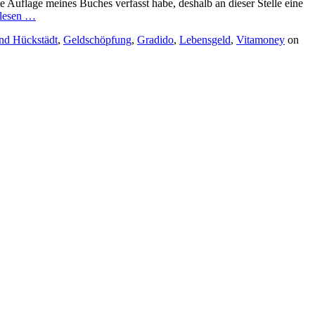
e Auflage meines Buches verfasst habe, deshalb an dieser Stelle eine
rlesen
…
nd Hückstädt
,
Geldschöpfung
,
Gradido
,
Lebensgeld
,
Vitamoney
on