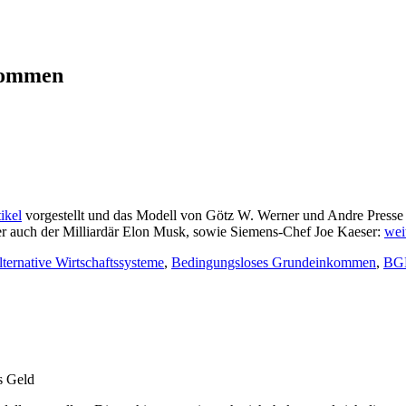
kommen
ikel
vorgestellt und das Modell von Götz W. Werner und Andre Presse 
er auch der Milliardär Elon Musk, sowie Siemens-Chef Joe Kaeser:
wei
ternative Wirtschaftssysteme
,
Bedingungsloses Grundeinkommen
,
BG
s Geld