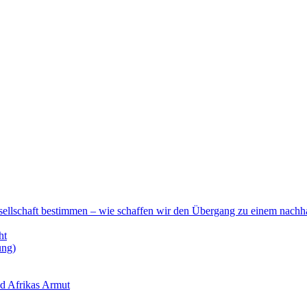
esellschaft bestimmen – wie schaffen wir den Übergang zu einem nachha
ht
ung)
nd Afrikas Armut