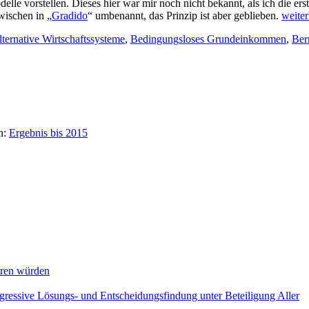
e vorstellen. Dieses hier war mir noch nicht bekannt, als ich die erst
wischen in „
Gradido
“ umbenannt, das Prinzip ist aber geblieben.
weite
ternative Wirtschaftssysteme
,
Bedingungsloses Grundeinkommen
,
Ber
n:
Ergebnis bis 2015
eren würden
ogressive Lösungs- und Entscheidungsfindung unter Beteiligung Aller