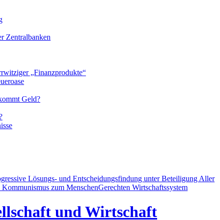
g
der Zentralbanken
rrwitziger „Finanzprodukte“
eueroase
 kommt Geld?
?
isse
ogressive Lösungs- und Entscheidungsfindung unter Beteiligung Aller
d Kommunismus zum MenschenGerechten Wirtschaftssystem
llschaft und Wirtschaft