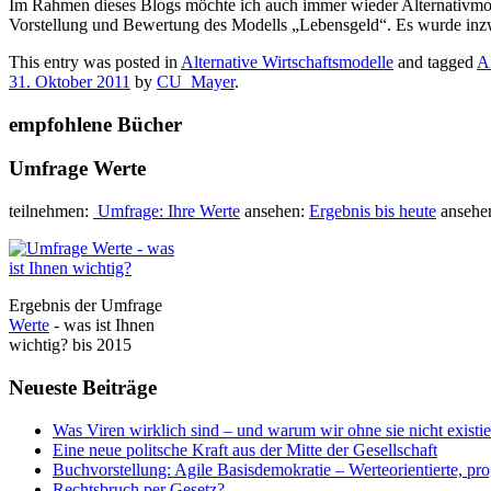
Im Rahmen dieses Blogs möchte ich auch immer wieder Alternativmodell
Vorstellung und Bewertung des Modells „Lebensgeld“. Es wurde inz
This entry was posted in
Alternative Wirtschaftsmodelle
and tagged
Al
31. Oktober 2011
by
CU_Mayer
.
empfohlene Bücher
Umfrage Werte
teilnehmen:
Umfrage: Ihre Werte
ansehen:
Ergebnis bis heute
ansehe
Ergebnis der Umfrage
Werte
- was ist Ihnen
wichtig? bis 2015
Neueste Beiträge
Was Viren wirklich sind – und warum wir ohne sie nicht existi
Eine neue politsche Kraft aus der Mitte der Gesellschaft
Buchvorstellung: Agile Basisdemokratie – Werteorientierte, pr
Rechtsbruch per Gesetz?