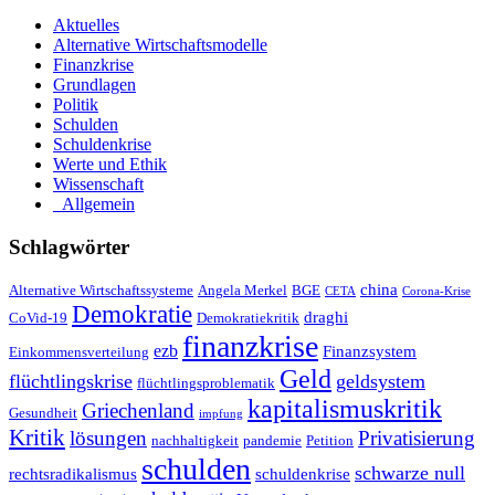
Aktuelles
Alternative Wirtschaftsmodelle
Finanzkrise
Grundlagen
Politik
Schulden
Schuldenkrise
Werte und Ethik
Wissenschaft
_Allgemein
Schlagwörter
china
Alternative Wirtschaftssysteme
Angela Merkel
BGE
CETA
Corona-Krise
Demokratie
draghi
CoVid-19
Demokratiekritik
finanzkrise
ezb
Finanzsystem
Einkommensverteilung
Geld
flüchtlingskrise
geldsystem
flüchtlingsproblematik
kapitalismuskritik
Griechenland
Gesundheit
impfung
Kritik
Privatisierung
lösungen
nachhaltigkeit
pandemie
Petition
schulden
schwarze null
rechtsradikalismus
schuldenkrise