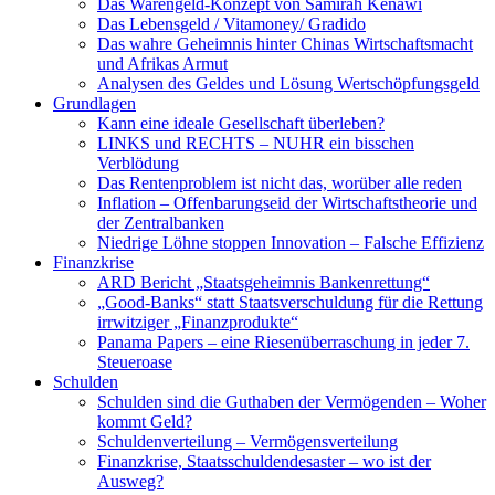
Das Warengeld-Konzept von Samirah Kenawi
Das Lebensgeld / Vitamoney/ Gradido
Das wahre Geheimnis hinter Chinas Wirtschaftsmacht
und Afrikas Armut
Analysen des Geldes und Lösung Wertschöpfungsgeld
Grundlagen
Kann eine ideale Gesellschaft überleben?
LINKS und RECHTS – NUHR ein bisschen
Verblödung
Das Rentenproblem ist nicht das, worüber alle reden
Inflation – Offenbarungseid der Wirtschaftstheorie und
der Zentralbanken
Niedrige Löhne stoppen Innovation – Falsche Effizienz
Finanzkrise
ARD Bericht „Staatsgeheimnis Bankenrettung“
„Good-Banks“ statt Staatsverschuldung für die Rettung
irrwitziger „Finanzprodukte“
Panama Papers – eine Riesenüberraschung in jeder 7.
Steueroase
Schulden
Schulden sind die Guthaben der Vermögenden – Woher
kommt Geld?
Schuldenverteilung – Vermögensverteilung
Finanzkrise, Staatsschuldendesaster – wo ist der
Ausweg?