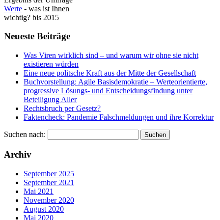
Werte
- was ist Ihnen
wichtig? bis 2015
Neueste Beiträge
Was Viren wirklich sind – und warum wir ohne sie nicht
existieren würden
Eine neue politsche Kraft aus der Mitte der Gesellschaft
Buchvorstellung: Agile Basisdemokratie – Werteorientierte,
progressive Lösungs- und Entscheidungsfindung unter
Beteiligung Aller
Rechtsbruch per Gesetz?
Faktencheck: Pandemie Falschmeldungen und ihre Korrektur
Suchen nach:
Archiv
September 2025
September 2021
Mai 2021
November 2020
August 2020
Mai 2020