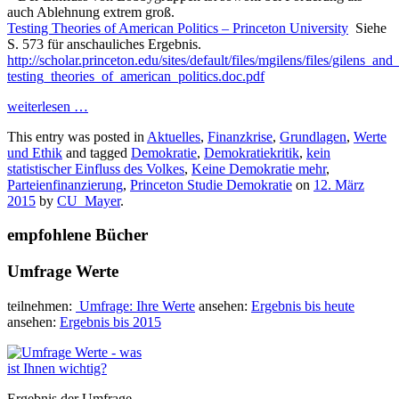
auch Ablehnung extrem groß.
Testing Theories of American Politics – Princeton University
Siehe
S. 573 für anschauliches Ergebnis.
http://scholar.princeton.edu/sites/default/files/mgilens/files/gilens_a
testing_theories_of_american_politics.doc.pdf
weiterlesen
…
This entry was posted in
Aktuelles
,
Finanzkrise
,
Grundlagen
,
Werte
und Ethik
and tagged
Demokratie
,
Demokratiekritik
,
kein
statistischer Einfluss des Volkes
,
Keine Demokratie mehr
,
Parteienfinanzierung
,
Princeton Studie Demokratie
on
12. März
2015
by
CU_Mayer
.
empfohlene Bücher
Umfrage Werte
teilnehmen:
Umfrage: Ihre Werte
ansehen:
Ergebnis bis heute
ansehen:
Ergebnis bis 2015
Ergebnis der Umfrage