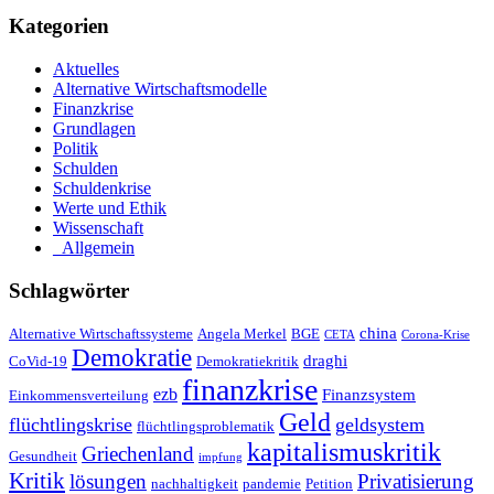
Kategorien
Aktuelles
Alternative Wirtschaftsmodelle
Finanzkrise
Grundlagen
Politik
Schulden
Schuldenkrise
Werte und Ethik
Wissenschaft
_Allgemein
Schlagwörter
china
Alternative Wirtschaftssysteme
Angela Merkel
BGE
CETA
Corona-Krise
Demokratie
draghi
CoVid-19
Demokratiekritik
finanzkrise
ezb
Finanzsystem
Einkommensverteilung
Geld
flüchtlingskrise
geldsystem
flüchtlingsproblematik
kapitalismuskritik
Griechenland
Gesundheit
impfung
Kritik
Privatisierung
lösungen
nachhaltigkeit
pandemie
Petition