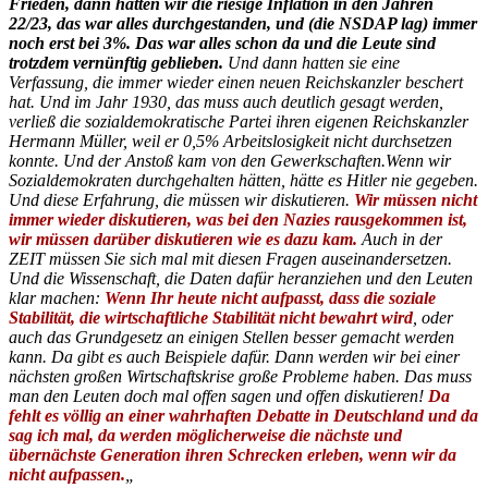
Frieden, dann hatten wir die riesige Inflation in den Jahren
22/23, das war alles durchgestanden, und (die NSDAP lag) immer
noch erst bei 3%. Das war alles schon da und die Leute sind
trotzdem vernünftig geblieben.
Und dann hatten sie eine
Verfassung, die immer wieder einen neuen Reichskanzler beschert
hat. Und im Jahr 1930, das muss auch deutlich gesagt werden,
verließ die sozialdemokratische Partei ihren eigenen Reichskanzler
Hermann Müller, weil er 0,5% Arbeitslosigkeit nicht durchsetzen
konnte. Und der Anstoß kam von den Gewerkschaften.Wenn wir
Sozialdemokraten durchgehalten hätten, hätte es Hitler nie gegeben.
Und diese Erfahrung, die müssen wir diskutieren.
Wir müssen nicht
immer wieder diskutieren, was bei den Nazies rausgekommen ist,
wir müssen darüber diskutieren wie es dazu kam.
Auch in der
ZEIT müssen Sie sich mal mit diesen Fragen auseinandersetzen.
Und die Wissenschaft, die Daten dafür heranziehen und den Leuten
klar machen:
Wenn Ihr heute nicht aufpasst, dass die soziale
Stabilität, die wirtschaftliche Stabilität nicht bewahrt wird
, oder
auch das Grundgesetz an einigen Stellen besser gemacht werden
kann. Da gibt es auch Beispiele dafür. Dann werden wir bei einer
nächsten großen Wirtschaftskrise große Probleme haben. Das muss
man den Leuten doch mal offen sagen und offen diskutieren!
Da
fehlt es völlig an einer wahrhaften Debatte in Deutschland und da
sag ich mal, da werden möglicherweise die nächste und
übernächste Generation ihren Schrecken erleben, wenn wir da
nicht aufpassen.
„