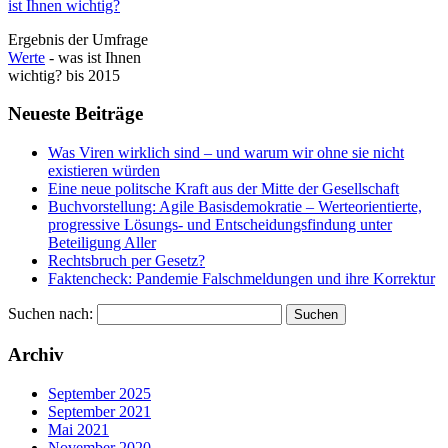
Ergebnis der Umfrage
Werte
- was ist Ihnen
wichtig? bis 2015
Neueste Beiträge
Was Viren wirklich sind – und warum wir ohne sie nicht
existieren würden
Eine neue politsche Kraft aus der Mitte der Gesellschaft
Buchvorstellung: Agile Basisdemokratie – Werteorientierte,
progressive Lösungs- und Entscheidungsfindung unter
Beteiligung Aller
Rechtsbruch per Gesetz?
Faktencheck: Pandemie Falschmeldungen und ihre Korrektur
Suchen nach:
Archiv
September 2025
September 2021
Mai 2021
November 2020