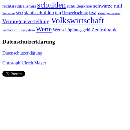
schulden
schwarze null
rechtsradikalismus
schuldenkrise
staatsschulden
usa
ttip
Umweltschutz
SPD
Snowden
Vermögenssteuer
Volkswirtschaft
Vermögensverteilung
Werte
Zentralbank
Wertschöpfungsgeld
weltwährungssystem
Datenschutzerklärung
Datenschutzerklärung
Christoph Ulrich Mayer