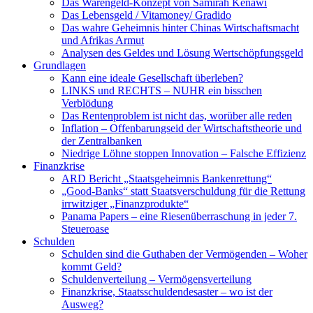
Das Warengeld-Konzept von Samirah Kenawi
Das Lebensgeld / Vitamoney/ Gradido
Das wahre Geheimnis hinter Chinas Wirtschaftsmacht
und Afrikas Armut
Analysen des Geldes und Lösung Wertschöpfungsgeld
Grundlagen
Kann eine ideale Gesellschaft überleben?
LINKS und RECHTS – NUHR ein bisschen
Verblödung
Das Rentenproblem ist nicht das, worüber alle reden
Inflation – Offenbarungseid der Wirtschaftstheorie und
der Zentralbanken
Niedrige Löhne stoppen Innovation – Falsche Effizienz
Finanzkrise
ARD Bericht „Staatsgeheimnis Bankenrettung“
„Good-Banks“ statt Staatsverschuldung für die Rettung
irrwitziger „Finanzprodukte“
Panama Papers – eine Riesenüberraschung in jeder 7.
Steueroase
Schulden
Schulden sind die Guthaben der Vermögenden – Woher
kommt Geld?
Schuldenverteilung – Vermögensverteilung
Finanzkrise, Staatsschuldendesaster – wo ist der
Ausweg?