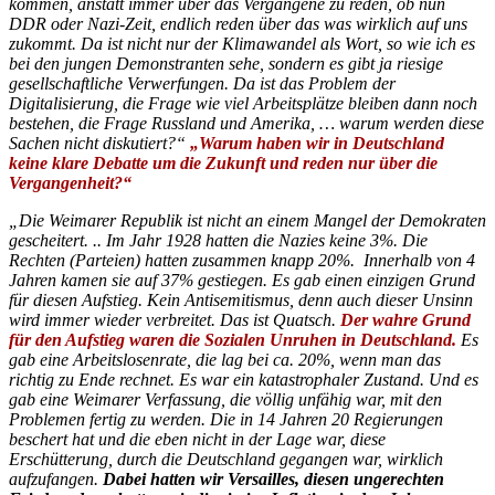
kommen, anstatt immer über das Vergangene zu reden, ob nun
DDR oder Nazi-Zeit, endlich reden über das was wirklich auf uns
zukommt. Da ist nicht nur der Klimawandel als Wort, so wie ich es
bei den jungen Demonstranten sehe, sondern es gibt ja riesige
gesellschaftliche Verwerfungen. Da ist das Problem der
Digitalisierung, die Frage wie viel Arbeitsplätze bleiben dann noch
bestehen, die Frage Russland und Amerika, … warum werden diese
Sachen nicht diskutiert?“
„Warum haben wir in Deutschland
keine klare Debatte um die Zukunft und reden nur über die
Vergangenheit?“
„Die Weimarer Republik ist nicht an einem Mangel der Demokraten
gescheitert. .. Im Jahr 1928 hatten die Nazies keine 3%. Die
Rechten (Parteien) hatten zusammen knapp 20%. Innerhalb von 4
Jahren kamen sie auf 37% gestiegen. Es gab einen einzigen Grund
für diesen Aufstieg. Kein Antisemitismus, denn auch dieser Unsinn
wird immer wieder verbreitet. Das ist Quatsch.
Der wahre Grund
für den Aufstieg waren die Sozialen Unruhen in Deutschland.
Es
gab eine Arbeitslosenrate, die lag bei ca. 20%, wenn man das
richtig zu Ende rechnet. Es war ein katastrophaler Zustand. Und es
gab eine Weimarer Verfassung, die völlig unfähig war, mit den
Problemen fertig zu werden. Die in 14 Jahren 20 Regierungen
beschert hat und die eben nicht in der Lage war, diese
Erschütterung, durch die Deutschland gegangen war, wirklich
aufzufangen.
Dabei hatten wir Versailles, diesen ungerechten