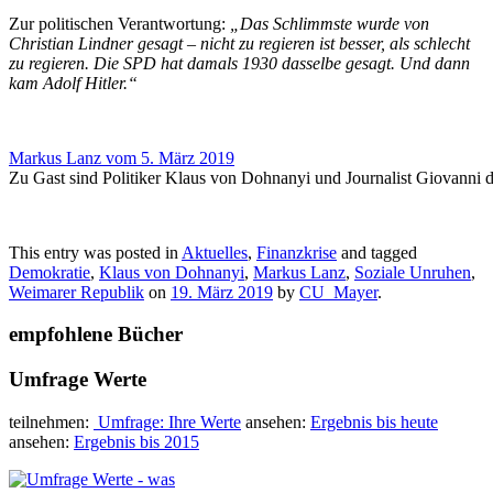
Zur politischen Verantwortung:
„Das Schlimmste wurde von
Christian Lindner gesagt – nicht zu regieren ist besser, als schlecht
zu regieren. Die SPD hat damals 1930 dasselbe gesagt. Und dann
kam Adolf Hitler.“
Markus Lanz vom 5. März 2019
Zu Gast sind Politiker Klaus von Dohnanyi und Journalist Giovanni 
This entry was posted in
Aktuelles
,
Finanzkrise
and tagged
Demokratie
,
Klaus von Dohnanyi
,
Markus Lanz
,
Soziale Unruhen
,
Weimarer Republik
on
19. März 2019
by
CU_Mayer
.
empfohlene Bücher
Umfrage Werte
teilnehmen:
Umfrage: Ihre Werte
ansehen:
Ergebnis bis heute
ansehen:
Ergebnis bis 2015