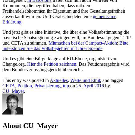
vorzugehen.
In Barcelona
trafen sich nun auch Vertreter von
Kommunen, die begriffen haben, dass mit den
Freihandelsabkommen ihr Eigentum und ihre Gestaltungsfreiheit
ausverkauft würden. Und verabschiedeten eine
gemeinsame
Erklärung
.
Und jetzt gibt es eine Initiative, die über eine Volksabstimmung die
bayerische Staatsregierung zwingen will, im Bundesrat gegen TTIP
und CETA zu stimmen.
Mitmachen bei der Campact-Aktion
:
Bitte
unterstützen Sie das Volksbegehren mit Ihrer Spende
.
Und es gibt eine Bürgerklage auf EU-Ebene, organisiert von
Change.org.
Hier die Petition zeichnen.
Das Petitionsergebnis wird
dem Bundesverfassungsgericht überreicht.
This entry was posted in
Aktuelles
,
Werte und Ethik
and tagged
CETA
,
Petition
,
Privatisierung
,
ttip
on
25. April 2016
by
CU_Mayer
.
About CU_Mayer