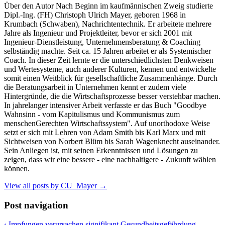
Über den Autor Nach Beginn im kaufmännischen Zweig studierte
Dipl.-Ing. (FH) Christoph Ulrich Mayer, geboren 1968 in
Krumbach (Schwaben), Nachrichtentechnik. Er arbeitete mehrere
Jahre als Ingenieur und Projektleiter, bevor er sich 2001 mit
Ingenieur-Dienstleistung, Unternehmensberatung & Coaching
selbständig machte. Seit ca. 15 Jahren arbeitet er als Systemischer
Coach. In dieser Zeit lernte er die unterschiedlichsten Denkweisen
und Wertesysteme, auch anderer Kulturen, kennen und entwickelte
somit einen Weitblick für gesellschaftliche Zusammenhänge. Durch
die Beratungsarbeit in Unternehmen kennt er zudem viele
Hintergründe, die die Wirtschaftsprozesse besser verstehbar machen.
In jahrelanger intensiver Arbeit verfasste er das Buch "Goodbye
Wahnsinn - vom Kapitulismus und Kommunismus zum
menschenGerechten Wirtschaftssystem". Auf unorthodoxe Weise
setzt er sich mit Lehren von Adam Smith bis Karl Marx und mit
Sichtweisen von Norbert Blüm bis Sarah Wagenknecht auseinander.
Sein Anliegen ist, mit seinen Erkenntnissen und Lösungen zu
zeigen, dass wir eine bessere - eine nachhaltigere - Zukunft wählen
können.
View all posts by CU_Mayer
→
Post navigation
‹
Impfungen verursachen signifikant Gesundheitsgefährdung