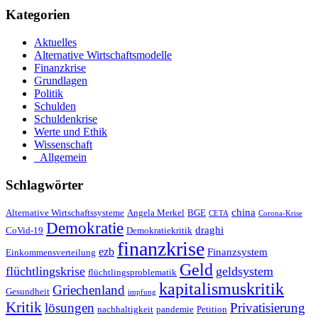
Kategorien
Aktuelles
Alternative Wirtschaftsmodelle
Finanzkrise
Grundlagen
Politik
Schulden
Schuldenkrise
Werte und Ethik
Wissenschaft
_Allgemein
Schlagwörter
china
Alternative Wirtschaftssysteme
Angela Merkel
BGE
CETA
Corona-Krise
Demokratie
draghi
CoVid-19
Demokratiekritik
finanzkrise
ezb
Finanzsystem
Einkommensverteilung
Geld
flüchtlingskrise
geldsystem
flüchtlingsproblematik
kapitalismuskritik
Griechenland
Gesundheit
impfung
Kritik
Privatisierung
lösungen
nachhaltigkeit
pandemie
Petition