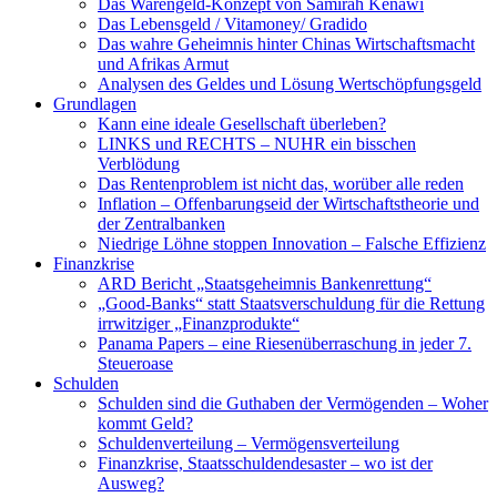
Das Warengeld-Konzept von Samirah Kenawi
Das Lebensgeld / Vitamoney/ Gradido
Das wahre Geheimnis hinter Chinas Wirtschaftsmacht
und Afrikas Armut
Analysen des Geldes und Lösung Wertschöpfungsgeld
Grundlagen
Kann eine ideale Gesellschaft überleben?
LINKS und RECHTS – NUHR ein bisschen
Verblödung
Das Rentenproblem ist nicht das, worüber alle reden
Inflation – Offenbarungseid der Wirtschaftstheorie und
der Zentralbanken
Niedrige Löhne stoppen Innovation – Falsche Effizienz
Finanzkrise
ARD Bericht „Staatsgeheimnis Bankenrettung“
„Good-Banks“ statt Staatsverschuldung für die Rettung
irrwitziger „Finanzprodukte“
Panama Papers – eine Riesenüberraschung in jeder 7.
Steueroase
Schulden
Schulden sind die Guthaben der Vermögenden – Woher
kommt Geld?
Schuldenverteilung – Vermögensverteilung
Finanzkrise, Staatsschuldendesaster – wo ist der
Ausweg?