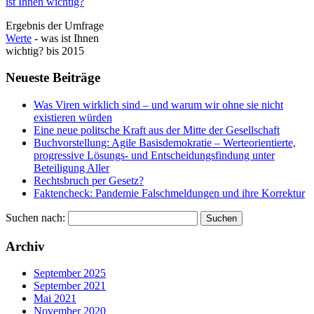
Ergebnis der Umfrage
Werte
- was ist Ihnen
wichtig? bis 2015
Neueste Beiträge
Was Viren wirklich sind – und warum wir ohne sie nicht
existieren würden
Eine neue politsche Kraft aus der Mitte der Gesellschaft
Buchvorstellung: Agile Basisdemokratie – Werteorientierte,
progressive Lösungs- und Entscheidungsfindung unter
Beteiligung Aller
Rechtsbruch per Gesetz?
Faktencheck: Pandemie Falschmeldungen und ihre Korrektur
Suchen nach:
Archiv
September 2025
September 2021
Mai 2021
November 2020